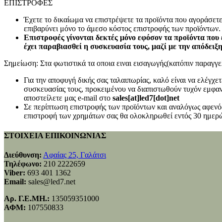
ΕΠΙΣΤΡΟΦΕΣ
Έχετε το δικαίωμα να επιστρέψετε τα προϊόντα που αγοράσετ
επιβαρύνει μόνο το άμεσο κόστος επιστροφής των προϊόντων.
Επιστροφές γίνονται δεκτές μόνο εφόσον τα προϊόντα που 
έχει παραβιασθεί η συσκευασία τους, μαζί με την απόδειξ
Σημείωση: Στα φωτιστικά τα οποια ειναι εισαγωγής(κατόπιν παραγγελ
Για την αποφυγή δικής σας ταλαιπωρίας, καλό είναι να ελέγχ
συσκευασίας τους, προκειμένου να διαπιστωθούν τυχόν εμφανή
αποστείλετε μας e-mail στο
sales[at]led7[dot]net
Σε περίπτωση επιστροφής των προϊόντων και αναλόγως αφενός
επιστροφή των χρημάτων σας θα ολοκληρωθεί εντός 30 ημερώ
ΣΤΟΙΧΕΙΑ ΕΠΙΚΟΙΝΩΝΙΑΣ
Διεύθυνση:
Αφαίας 25, Γαλάτσι
Τηλέφωνο:
210 2222659
Viber:
693 401 1362
Email:
sales@led7.net
Αρ. Γ.Ε.ΜΗ.:
135059351000
ΑΦΜ:
107550833