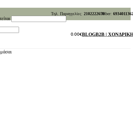
Τηλ. Παραγγελίες:
2102222659
Viber:
693401136
τείται
0.00
€
BLOG
B2B | ΧΟΝΔΡΙΚ
υμάσαι