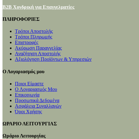
B2B Χονδρική για Επαγγελματίες
ΠΛΗΡΟΦΟΡΙΕΣ
Τρόποι Αποστολής
Τρόποι Πληρωμής
Επιστροφές
Ακύρωση Παραγγελίας
Αναζήτηση Αποστολής
Αξιολόγηση Προϊόντων & Υπηρεσιών
Ο Λογαριασμός μου
Ποιοι Είμαστε
Ο Λογαριασμός Μου
Επικοινωνία
Προσωπικά Δεδομένα
Ασφάλεια Συναλλαγών
Όροι Χρήσης
ΩΡΑΡΙΟ ΛΕΙΤΟΥΡΓΙΑΣ
Ωράριο Λειτουργίας