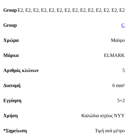
Group
E2
,
E2
,
E2
,
E2
,
E2
,
E2
,
E2
,
E2
,
E2
,
E2
,
E2
,
E2
,
E2
,
E2
Group
C
Χρώμα
Μαύρο
Μάρκα
ELMARK
Αριθμός κλώνων
5
Διατομή
6 mm²
Εγγύηση
5+2
Χρήση
Καλώδια ισχύος ΝΥΥ
*Σημείωση
Τιμή ανά μέτρο