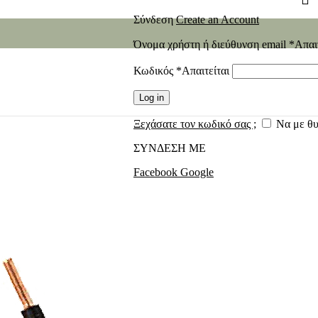
Σύνδεση
Create an Account
Όνομα χρήστη ή διεύθυνση email
*
Απαι
Κωδικός
*
Απαιτείται
Log in
Ξεχάσατε τον κωδικό σας ;
Να με θ
ΣΥΝΔΕΣΗ ΜΕ
Facebook
Google