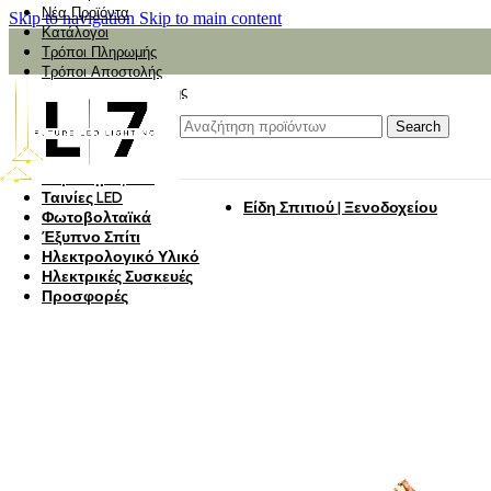
Νέα Προϊόντα
Skip to navigation
Skip to main content
Κατάλογοι
Τρόποι Πληρωμής
Τρόποι Αποστολής
Αναζήτηση Αποστολής
Αξιολόγηση
Φωτιστικά
Search
Φωτιστικά Κήπου
Πάνελ Οροφής
Λαμπτήρες LED
Ταινίες LED
Είδη Σπιτιού | Ξενοδοχείου
Φωτοβολταϊκά
Έξυπνο Σπίτι
Ηλεκτρολογικό Υλικό
Ηλεκτρικές Συσκευές
Προσφορές