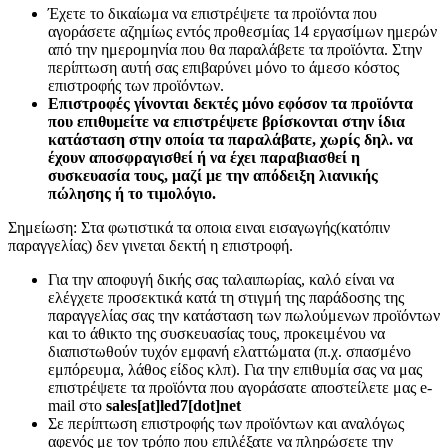
Έχετε το δικαίωμα να επιστρέψετε τα προϊόντα που
αγοράσετε αζημίως εντός προθεσμίας 14 εργασίμων ημερών
από την ημερομηνία που θα παραλάβετε τα προϊόντα. Στην
περίπτωση αυτή σας επιβαρύνει μόνο το άμεσο κόστος
επιστροφής των προϊόντων.
Επιστροφές γίνονται δεκτές μόνο εφόσον τα προϊόντα
που επιθυμείτε να επιστρέψετε βρίσκονται στην ίδια
κατάσταση στην οποία τα παραλάβατε, χωρίς δηλ. να
έχουν αποσφραγισθεί ή να έχει παραβιασθεί η
συσκευασία τους, μαζί με την απόδειξη λιανικής
πώλησης ή το τιμολόγιο.
Σημείωση: Στα φωτιστικά τα οποια ειναι εισαγωγής(κατόπιν
παραγγελίας) δεν γινεται δεκτή η επιστροφή.
Για την αποφυγή δικής σας ταλαιπωρίας, καλό είναι να
ελέγχετε προσεκτικά κατά τη στιγμή της παράδοσης της
παραγγελίας σας την κατάσταση των πωλούμενων προϊόντων
και το άθικτο της συσκευασίας τους, προκειμένου να
διαπιστωθούν τυχόν εμφανή ελαττώματα (π.χ. σπασμένο
εμπόρευμα, λάθος είδος κλπ). Για την επιθυμία σας να μας
επιστρέψετε τα προϊόντα που αγοράσατε αποστείλετε μας e-
mail στο
sales[at]led7[dot]net
Σε περίπτωση επιστροφής των προϊόντων και αναλόγως
αφενός με τον τρόπο που επιλέξατε να πληρώσετε την