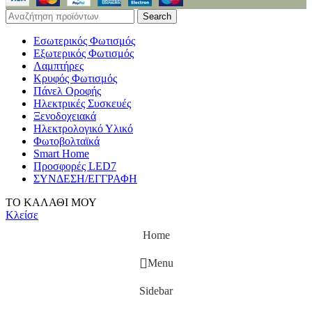
Search
Εσωτερικός Φωτισμός
Εξωτερικός Φωτισμός
Λαμπτήρες
Κρυφός Φωτισμός
Πάνελ Οροφής
Ηλεκτρικές Συσκευές
Ξενοδοχειακά
Ηλεκτρολογικό Υλικό
Φωτοβολταϊκά
Smart Home
Προσφορές LED7
ΣΥΝΔΕΣΗ/ΕΓΓΡΑΦΗ
ΤΟ ΚΑΛΑΘΙ ΜΟΥ
Κλείσε
Home
Menu
Sidebar