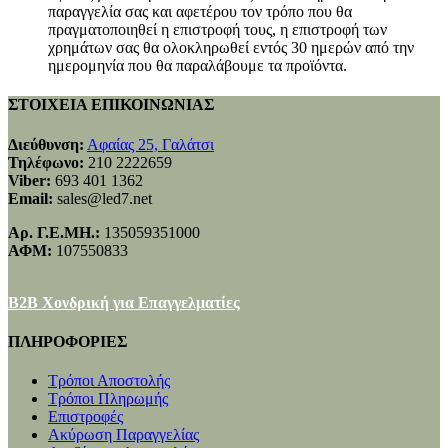
παραγγελία σας και αφετέρου τον τρόπο που θα
πραγματοποιηθεί η επιστροφή τους, η επιστροφή των
χρημάτων σας θα ολοκληρωθεί εντός 30 ημερών από την
ημερομηνία που θα παραλάβουμε τα προϊόντα.
ΣΤΟΙΧΕΙΑ ΕΠΙΚΟΙΝΩΝΙΑΣ
Διεύθυνση:
Αφαίας 25, Γαλάτσι
Τηλέφωνο:
210 2222659
Viber:
693 401 1362
Email:
sales@led7.net
Αρ. Γ.Ε.ΜΗ.:
135059351000
ΑΦΜ:
107550833
B2B Χονδρική για Επαγγελματίες
ΠΛΗΡΟΦΟΡΙΕΣ
Τρόποι Αποστολής
Τρόποι Πληρωμής
Επιστροφές
Ακύρωση Παραγγελίας