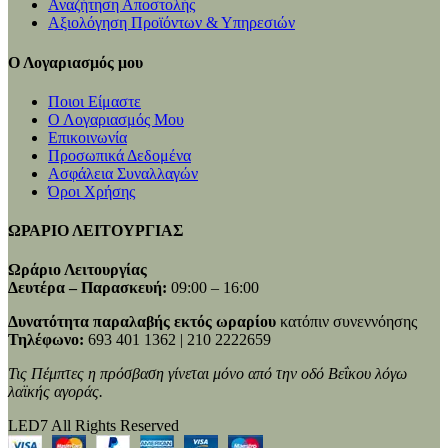
Αναζήτηση Αποστολής
Αξιολόγηση Προϊόντων & Υπηρεσιών
Ο Λογαριασμός μου
Ποιοι Είμαστε
Ο Λογαριασμός Μου
Επικοινωνία
Προσωπικά Δεδομένα
Ασφάλεια Συναλλαγών
Όροι Χρήσης
ΩΡΑΡΙΟ ΛΕΙΤΟΥΡΓΙΑΣ
Ωράριο Λειτουργίας
Δευτέρα – Παρασκευή:
09:00 – 16:00
Δυνατότητα παραλαβής εκτός ωραρίου
κατόπιν συνεννόησης
Τηλέφωνο:
693 401 1362 | 210 2222659
Τις Πέμπτες η πρόσβαση γίνεται μόνο από την οδό Βεΐκου λόγω
λαϊκής αγοράς.
LED7 All Rights Reserved