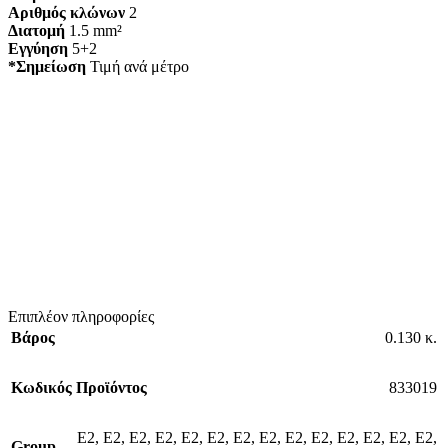
Αριθμός κλώνων
2
Διατομή
1.5 mm²
Εγγύηση
5+2
*Σημείωση
Τιμή ανά μέτρο
Επιπλέον πληροφορίες
Βάρος
0.130 κ.
Κωδικός Προϊόντος
833019
E2
,
E2
,
E2
,
E2
,
E2
,
E2
,
E2
,
E2
,
E2
,
E2
,
E2
,
E2
,
E2
,
E2
,
Group