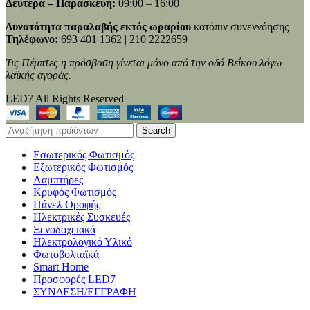
Δευτέρα – Παρασκευή:
09:00 – 16:00
Δυνατότητα παραλαβής εκτός ωραρίου
κατόπιν συνεννόησης
Τηλέφωνο:
693 401 1362 | 210 2222659
Τις Πέμπτες η πρόσβαση γίνεται μόνο από την οδό Βεΐκου λόγω
λαϊκής αγοράς.
LED7 All Rights Reserved
Search
Εσωτερικός Φωτισμός
Εξωτερικός Φωτισμός
Λαμπτήρες
Κρυφός Φωτισμός
Πάνελ Οροφής
Ηλεκτρικές Συσκευές
Ξενοδοχειακά
Ηλεκτρολογικό Υλικό
Φωτοβολταϊκά
Smart Home
Προσφορές LED7
ΣΥΝΔΕΣΗ/ΕΓΓΡΑΦΗ