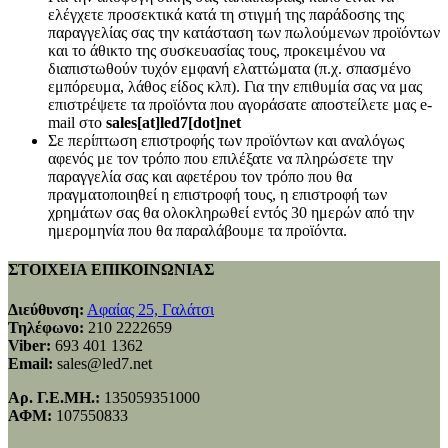
ελέγχετε προσεκτικά κατά τη στιγμή της παράδοσης της
παραγγελίας σας την κατάσταση των πωλούμενων προϊόντων
και το άθικτο της συσκευασίας τους, προκειμένου να
διαπιστωθούν τυχόν εμφανή ελαττώματα (π.χ. σπασμένο
εμπόρευμα, λάθος είδος κλπ). Για την επιθυμία σας να μας
επιστρέψετε τα προϊόντα που αγοράσατε αποστείλετε μας e-
mail στο
sales[at]led7[dot]net
Σε περίπτωση επιστροφής των προϊόντων και αναλόγως
αφενός με τον τρόπο που επιλέξατε να πληρώσετε την
παραγγελία σας και αφετέρου τον τρόπο που θα
πραγματοποιηθεί η επιστροφή τους, η επιστροφή των
χρημάτων σας θα ολοκληρωθεί εντός 30 ημερών από την
ημερομηνία που θα παραλάβουμε τα προϊόντα.
ΣΤΟΙΧΕΙΑ ΕΠΙΚΟΙΝΩΝΙΑΣ
Διεύθυνση:
Αφαίας 25, Γαλάτσι
Τηλέφωνο:
210 2222659
Viber:
693 401 1362
Email:
sales@led7.net
Αρ. Γ.Ε.ΜΗ.:
135059351000
ΑΦΜ:
107550833