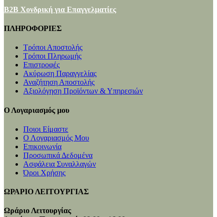
B2B Χονδρική για Επαγγελματίες
ΠΛΗΡΟΦΟΡΙΕΣ
Τρόποι Αποστολής
Τρόποι Πληρωμής
Επιστροφές
Ακύρωση Παραγγελίας
Αναζήτηση Αποστολής
Αξιολόγηση Προϊόντων & Υπηρεσιών
Ο Λογαριασμός μου
Ποιοι Είμαστε
Ο Λογαριασμός Μου
Επικοινωνία
Προσωπικά Δεδομένα
Ασφάλεια Συναλλαγών
Όροι Χρήσης
ΩΡΑΡΙΟ ΛΕΙΤΟΥΡΓΙΑΣ
Ωράριο Λειτουργίας