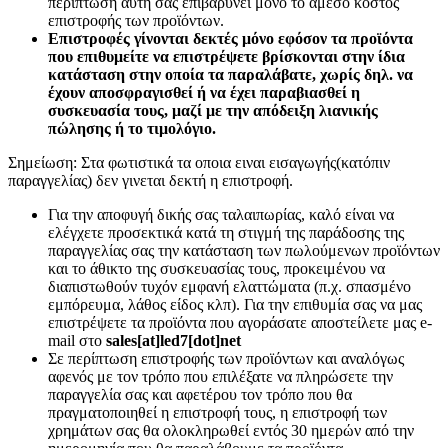
περίπτωση αυτή σας επιβαρύνει μόνο το άμεσο κόστος
επιστροφής των προϊόντων.
Επιστροφές γίνονται δεκτές μόνο εφόσον τα προϊόντα
που επιθυμείτε να επιστρέψετε βρίσκονται στην ίδια
κατάσταση στην οποία τα παραλάβατε, χωρίς δηλ. να
έχουν αποσφραγισθεί ή να έχει παραβιασθεί η
συσκευασία τους, μαζί με την απόδειξη λιανικής
πώλησης ή το τιμολόγιο.
Σημείωση: Στα φωτιστικά τα οποια ειναι εισαγωγής(κατόπιν
παραγγελίας) δεν γινεται δεκτή η επιστροφή.
Για την αποφυγή δικής σας ταλαιπωρίας, καλό είναι να
ελέγχετε προσεκτικά κατά τη στιγμή της παράδοσης της
παραγγελίας σας την κατάσταση των πωλούμενων προϊόντων
και το άθικτο της συσκευασίας τους, προκειμένου να
διαπιστωθούν τυχόν εμφανή ελαττώματα (π.χ. σπασμένο
εμπόρευμα, λάθος είδος κλπ). Για την επιθυμία σας να μας
επιστρέψετε τα προϊόντα που αγοράσατε αποστείλετε μας e-
mail στο
sales[at]led7[dot]net
Σε περίπτωση επιστροφής των προϊόντων και αναλόγως
αφενός με τον τρόπο που επιλέξατε να πληρώσετε την
παραγγελία σας και αφετέρου τον τρόπο που θα
πραγματοποιηθεί η επιστροφή τους, η επιστροφή των
χρημάτων σας θα ολοκληρωθεί εντός 30 ημερών από την