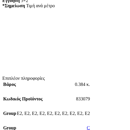
Εγγύηση
5+2
*Σημείωση
Τιμή ανά μέτρο
Επιπλέον πληροφορίες
Βάρος
0.384 κ.
Κωδικός Προϊόντος
833079
Group
E2
,
E2
,
E2
,
E2
,
E2
,
E2
,
E2
,
E2
,
E2
,
E2
Group
C