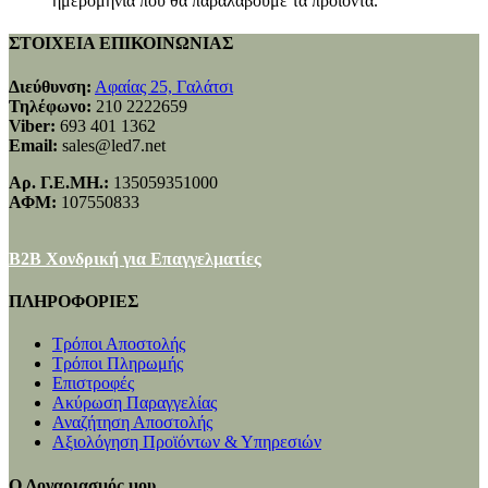
ημερομηνία που θα παραλάβουμε τα προϊόντα.
ΣΤΟΙΧΕΙΑ ΕΠΙΚΟΙΝΩΝΙΑΣ
Διεύθυνση:
Αφαίας 25, Γαλάτσι
Τηλέφωνο:
210 2222659
Viber:
693 401 1362
Email:
sales@led7.net
Αρ. Γ.Ε.ΜΗ.:
135059351000
ΑΦΜ:
107550833
B2B Χονδρική για Επαγγελματίες
ΠΛΗΡΟΦΟΡΙΕΣ
Τρόποι Αποστολής
Τρόποι Πληρωμής
Επιστροφές
Ακύρωση Παραγγελίας
Αναζήτηση Αποστολής
Αξιολόγηση Προϊόντων & Υπηρεσιών
Ο Λογαριασμός μου