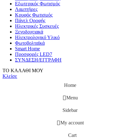
Εξωτερικός Φωτισμός
Λαμπτήρες
Κρυφός Φωτισμός
Πάνελ Οροφής
Ηλεκτρικές Συσκευές
Ξενοδοχειακά
Ηλεκτρολογικό Υλικό
Φωτοβολταϊκά
Smart Home
Προσφορές LED7
ΣΥΝΔΕΣΗ/ΕΓΓΡΑΦΗ
ΤΟ ΚΑΛΑΘΙ ΜΟΥ
Κλείσε
Home
Menu
Sidebar
My account
Cart