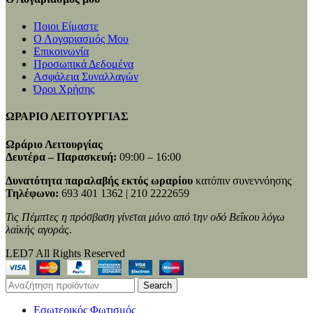
Ποιοι Είμαστε
Ο Λογαριασμός Μου
Επικοινωνία
Προσωπικά Δεδομένα
Ασφάλεια Συναλλαγών
Όροι Χρήσης
ΩΡΑΡΙΟ ΛΕΙΤΟΥΡΓΙΑΣ
Ωράριο Λειτουργίας
Δευτέρα – Παρασκευή:
09:00 – 16:00
Δυνατότητα παραλαβής εκτός ωραρίου
κατόπιν συνεννόησης
Τηλέφωνο:
693 401 1362 | 210 2222659
Τις Πέμπτες η πρόσβαση γίνεται μόνο από την οδό Βεΐκου λόγω
λαϊκής αγοράς.
LED7 All Rights Reserved
Search
Εσωτερικός Φωτισμός