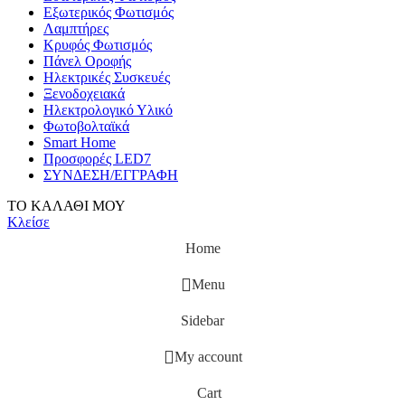
Εξωτερικός Φωτισμός
Λαμπτήρες
Κρυφός Φωτισμός
Πάνελ Οροφής
Ηλεκτρικές Συσκευές
Ξενοδοχειακά
Ηλεκτρολογικό Υλικό
Φωτοβολταϊκά
Smart Home
Προσφορές LED7
ΣΥΝΔΕΣΗ/ΕΓΓΡΑΦΗ
ΤΟ ΚΑΛΑΘΙ ΜΟΥ
Κλείσε
Home
Menu
Sidebar
My account
Cart