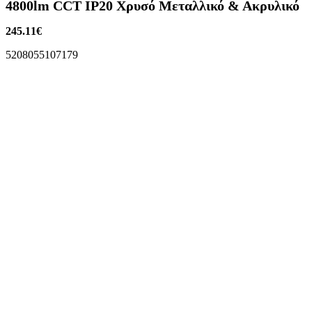
4800lm CCT IP20 Χρυσό Μεταλλικό & Ακρυλικό
245.11
€
5208055107179