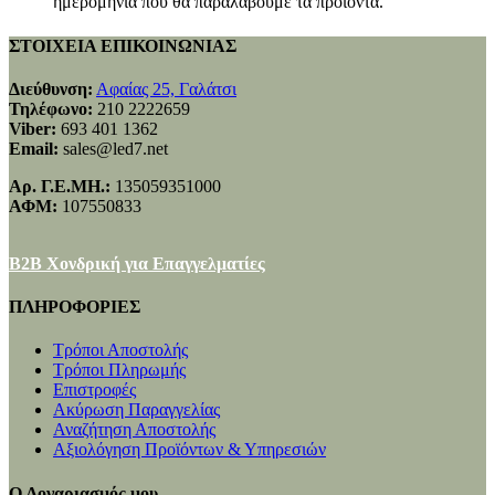
ημερομηνία που θα παραλάβουμε τα προϊόντα.
ΣΤΟΙΧΕΙΑ ΕΠΙΚΟΙΝΩΝΙΑΣ
Διεύθυνση:
Αφαίας 25, Γαλάτσι
Τηλέφωνο:
210 2222659
Viber:
693 401 1362
Email:
sales@led7.net
Αρ. Γ.Ε.ΜΗ.:
135059351000
ΑΦΜ:
107550833
B2B Χονδρική για Επαγγελματίες
ΠΛΗΡΟΦΟΡΙΕΣ
Τρόποι Αποστολής
Τρόποι Πληρωμής
Επιστροφές
Ακύρωση Παραγγελίας
Αναζήτηση Αποστολής
Αξιολόγηση Προϊόντων & Υπηρεσιών
Ο Λογαριασμός μου