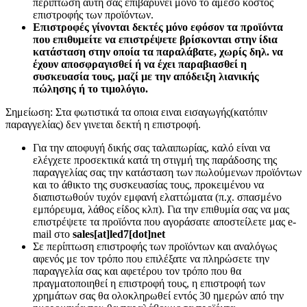
περίπτωση αυτή σας επιβαρύνει μόνο το άμεσο κόστος
επιστροφής των προϊόντων.
Επιστροφές γίνονται δεκτές μόνο εφόσον τα προϊόντα
που επιθυμείτε να επιστρέψετε βρίσκονται στην ίδια
κατάσταση στην οποία τα παραλάβατε, χωρίς δηλ. να
έχουν αποσφραγισθεί ή να έχει παραβιασθεί η
συσκευασία τους, μαζί με την απόδειξη λιανικής
πώλησης ή το τιμολόγιο.
Σημείωση: Στα φωτιστικά τα οποια ειναι εισαγωγής(κατόπιν
παραγγελίας) δεν γινεται δεκτή η επιστροφή.
Για την αποφυγή δικής σας ταλαιπωρίας, καλό είναι να
ελέγχετε προσεκτικά κατά τη στιγμή της παράδοσης της
παραγγελίας σας την κατάσταση των πωλούμενων προϊόντων
και το άθικτο της συσκευασίας τους, προκειμένου να
διαπιστωθούν τυχόν εμφανή ελαττώματα (π.χ. σπασμένο
εμπόρευμα, λάθος είδος κλπ). Για την επιθυμία σας να μας
επιστρέψετε τα προϊόντα που αγοράσατε αποστείλετε μας e-
mail στο
sales[at]led7[dot]net
Σε περίπτωση επιστροφής των προϊόντων και αναλόγως
αφενός με τον τρόπο που επιλέξατε να πληρώσετε την
παραγγελία σας και αφετέρου τον τρόπο που θα
πραγματοποιηθεί η επιστροφή τους, η επιστροφή των
χρημάτων σας θα ολοκληρωθεί εντός 30 ημερών από την