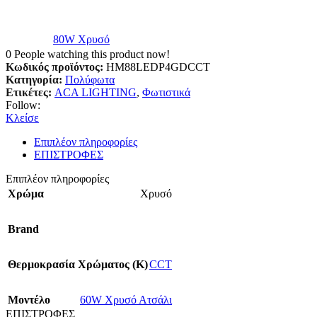
80W Χρυσό
0
People watching this product now!
Κωδικός προϊόντος:
HM88LEDP4GDCCT
Κατηγορία:
Πολύφωτα
Ετικέτες:
ACA LIGHTING
,
Φωτιστικά
Follow:
Κλείσε
Επιπλέον πληροφορίες
ΕΠΙΣΤΡΟΦΕΣ
Επιπλέον πληροφορίες
Χρώμα
Χρυσό
Brand
Θερμοκρασία Χρώματος (Κ)
CCT
Mοντέλο
60W Χρυσό Ατσάλι
ΕΠΙΣΤΡΟΦΕΣ