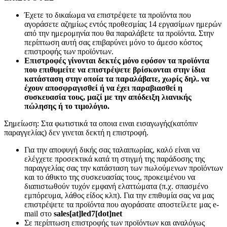
Έχετε το δικαίωμα να επιστρέψετε τα προϊόντα που
αγοράσετε αζημίως εντός προθεσμίας 14 εργασίμων ημερών
από την ημερομηνία που θα παραλάβετε τα προϊόντα. Στην
περίπτωση αυτή σας επιβαρύνει μόνο το άμεσο κόστος
επιστροφής των προϊόντων.
Επιστροφές γίνονται δεκτές μόνο εφόσον τα προϊόντα
που επιθυμείτε να επιστρέψετε βρίσκονται στην ίδια
κατάσταση στην οποία τα παραλάβατε, χωρίς δηλ. να
έχουν αποσφραγισθεί ή να έχει παραβιασθεί η
συσκευασία τους, μαζί με την απόδειξη λιανικής
πώλησης ή το τιμολόγιο.
Σημείωση: Στα φωτιστικά τα οποια ειναι εισαγωγής(κατόπιν
παραγγελίας) δεν γινεται δεκτή η επιστροφή.
Για την αποφυγή δικής σας ταλαιπωρίας, καλό είναι να
ελέγχετε προσεκτικά κατά τη στιγμή της παράδοσης της
παραγγελίας σας την κατάσταση των πωλούμενων προϊόντων
και το άθικτο της συσκευασίας τους, προκειμένου να
διαπιστωθούν τυχόν εμφανή ελαττώματα (π.χ. σπασμένο
εμπόρευμα, λάθος είδος κλπ). Για την επιθυμία σας να μας
επιστρέψετε τα προϊόντα που αγοράσατε αποστείλετε μας e-
mail στο
sales[at]led7[dot]net
Σε περίπτωση επιστροφής των προϊόντων και αναλόγως