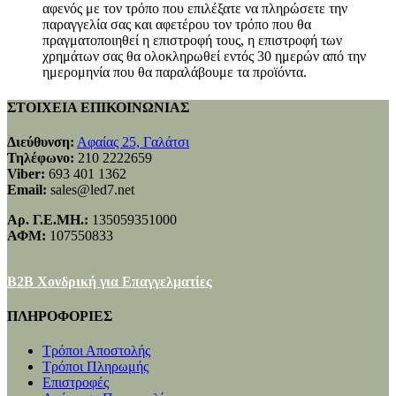
αφενός με τον τρόπο που επιλέξατε να πληρώσετε την
παραγγελία σας και αφετέρου τον τρόπο που θα
πραγματοποιηθεί η επιστροφή τους, η επιστροφή των
χρημάτων σας θα ολοκληρωθεί εντός 30 ημερών από την
ημερομηνία που θα παραλάβουμε τα προϊόντα.
ΣΤΟΙΧΕΙΑ ΕΠΙΚΟΙΝΩΝΙΑΣ
Διεύθυνση:
Αφαίας 25, Γαλάτσι
Τηλέφωνο:
210 2222659
Viber:
693 401 1362
Email:
sales@led7.net
Αρ. Γ.Ε.ΜΗ.:
135059351000
ΑΦΜ:
107550833
B2B Χονδρική για Επαγγελματίες
ΠΛΗΡΟΦΟΡΙΕΣ
Τρόποι Αποστολής
Τρόποι Πληρωμής
Επιστροφές