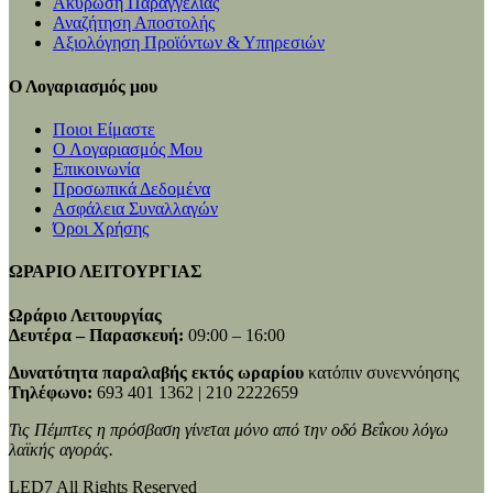
Ακύρωση Παραγγελίας
Αναζήτηση Αποστολής
Αξιολόγηση Προϊόντων & Υπηρεσιών
Ο Λογαριασμός μου
Ποιοι Είμαστε
Ο Λογαριασμός Μου
Επικοινωνία
Προσωπικά Δεδομένα
Ασφάλεια Συναλλαγών
Όροι Χρήσης
ΩΡΑΡΙΟ ΛΕΙΤΟΥΡΓΙΑΣ
Ωράριο Λειτουργίας
Δευτέρα – Παρασκευή:
09:00 – 16:00
Δυνατότητα παραλαβής εκτός ωραρίου
κατόπιν συνεννόησης
Τηλέφωνο:
693 401 1362 | 210 2222659
Τις Πέμπτες η πρόσβαση γίνεται μόνο από την οδό Βεΐκου λόγω
λαϊκής αγοράς.
LED7 All Rights Reserved