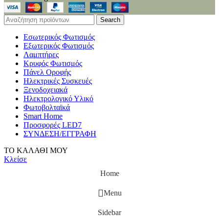
Search
Εσωτερικός Φωτισμός
Εξωτερικός Φωτισμός
Λαμπτήρες
Κρυφός Φωτισμός
Πάνελ Οροφής
Ηλεκτρικές Συσκευές
Ξενοδοχειακά
Ηλεκτρολογικό Υλικό
Φωτοβολταϊκά
Smart Home
Προσφορές LED7
ΣΥΝΔΕΣΗ/ΕΓΓΡΑΦΗ
ΤΟ ΚΑΛΑΘΙ ΜΟΥ
Κλείσε
Home
Menu
Sidebar