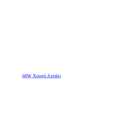
60W Χρυσό Ατσάλι