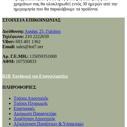
χρημάτων σας θα ολοκληρωθεί εντός 30 ημερών από την
ημερομηνία που θα παραλάβουμε τα προϊόντα.
ΣΤΟΙΧΕΙΑ ΕΠΙΚΟΙΝΩΝΙΑΣ
Διεύθυνση:
Αφαίας 25, Γαλάτσι
Τηλέφωνο:
210 2222659
Viber:
693 401 1362
Email:
sales@led7.net
Αρ. Γ.Ε.ΜΗ.:
135059351000
ΑΦΜ:
107550833
B2B Χονδρική για Επαγγελματίες
ΠΛΗΡΟΦΟΡΙΕΣ
Τρόποι Αποστολής
Τρόποι Πληρωμής
Επιστροφές
Ακύρωση Παραγγελίας
Αναζήτηση Αποστολής
Αξιολόγηση Προϊόντων & Υπηρεσιών