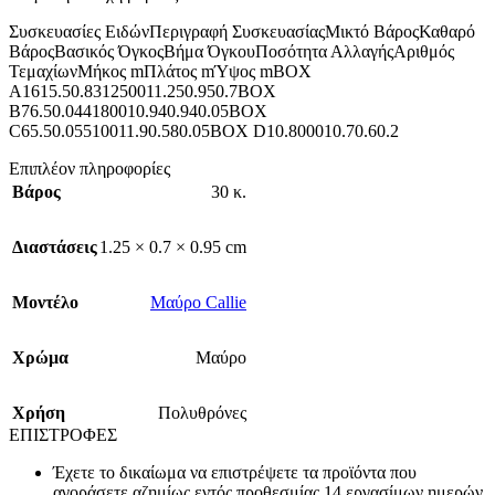
Συσκευασίες ΕιδώνΠεριγραφή ΣυσκευασίαςΜικτό ΒάροςΚαθαρό
ΒάροςΒασικός ΌγκοςΒήμα ΌγκουΠοσότητα ΑλλαγήςΑριθμός
ΤεμαχίωνΜήκος mΠλάτος mΎψος mBOX
A1615.50.831250011.250.950.7BOX
B76.50.044180010.940.940.05BOX
C65.50.05510011.90.580.05BOX D10.800010.70.60.2
Επιπλέον πληροφορίες
Βάρος
30 κ.
Διαστάσεις
1.25 × 0.7 × 0.95 cm
Mοντέλο
Μαύρο Callie
Χρώμα
Μαύρο
Χρήση
Πολυθρόνες
ΕΠΙΣΤΡΟΦΕΣ
Έχετε το δικαίωμα να επιστρέψετε τα προϊόντα που
αγοράσετε αζημίως εντός προθεσμίας 14 εργασίμων ημερών