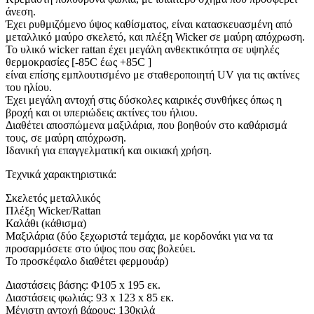
άνεση.
Έχει ρυθμιζόμενο ύψος καθίσματος, είναι κατασκευασμένη από
μεταλλικό μαύρο σκελετό, και πλέξη Wicker σε μαύρη απόχρωση.
Το υλικό wicker rattan έχει μεγάλη ανθεκτικότητα σε υψηλές
θερμοκρασίες [-85C έως +85C ]
είναι επίσης εμπλουτισμένο με σταθεροποιητή UV για τις ακτίνες
του ηλίου.
Έχει μεγάλη αντοχή στις δύσκολες καιρικές συνθήκες όπως η
βροχή και οι υπεριώδεις ακτίνες του ήλιου.
Διαθέτει αποσπώμενα μαξιλάρια, που βοηθούν στο καθάρισμά
τους, σε μαύρη απόχρωση.
Ιδανική για επαγγελματική και οικιακή χρήση.
Τεχνικά χαρακτηριστικά:
Σκελετός μεταλλικός
Πλέξη Wicker/Rattan
Καλάθι (κάθισμα)
Μαξιλάρια (δύο ξεχωριστά τεμάχια, με κορδονάκι για να τα
προσαρμόσετε στο ύψος που σας βολεύει.
Το προσκέφαλο διαθέτει φερμουάρ)
Διαστάσεις βάσης: Φ105 x 195 εκ.
Διαστάσεις φωλιάς: 93 x 123 x 85 εκ.
Μέγιστη αντοχή βάρους: 130κιλά