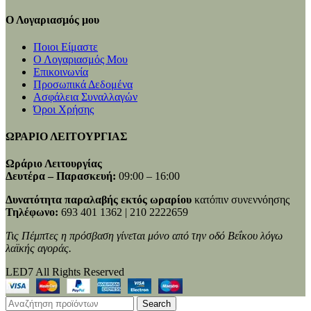
Ο Λογαριασμός μου
Ποιοι Είμαστε
Ο Λογαριασμός Μου
Επικοινωνία
Προσωπικά Δεδομένα
Ασφάλεια Συναλλαγών
Όροι Χρήσης
ΩΡΑΡΙΟ ΛΕΙΤΟΥΡΓΙΑΣ
Ωράριο Λειτουργίας
Δευτέρα – Παρασκευή:
09:00 – 16:00
Δυνατότητα παραλαβής εκτός ωραρίου
κατόπιν συνεννόησης
Τηλέφωνο:
693 401 1362 | 210 2222659
Τις Πέμπτες η πρόσβαση γίνεται μόνο από την οδό Βεΐκου λόγω
λαϊκής αγοράς.
LED7 All Rights Reserved
Search