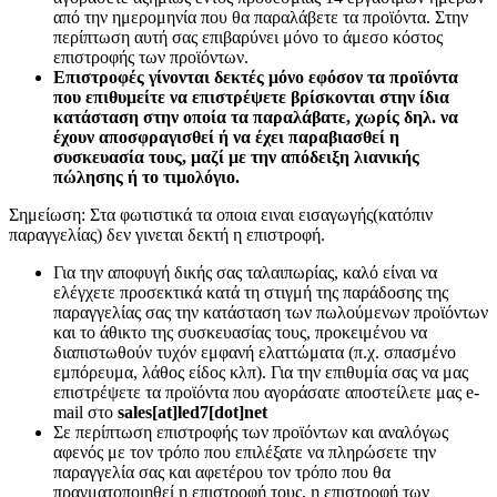
από την ημερομηνία που θα παραλάβετε τα προϊόντα. Στην
περίπτωση αυτή σας επιβαρύνει μόνο το άμεσο κόστος
επιστροφής των προϊόντων.
Επιστροφές γίνονται δεκτές μόνο εφόσον τα προϊόντα
που επιθυμείτε να επιστρέψετε βρίσκονται στην ίδια
κατάσταση στην οποία τα παραλάβατε, χωρίς δηλ. να
έχουν αποσφραγισθεί ή να έχει παραβιασθεί η
συσκευασία τους, μαζί με την απόδειξη λιανικής
πώλησης ή το τιμολόγιο.
Σημείωση: Στα φωτιστικά τα οποια ειναι εισαγωγής(κατόπιν
παραγγελίας) δεν γινεται δεκτή η επιστροφή.
Για την αποφυγή δικής σας ταλαιπωρίας, καλό είναι να
ελέγχετε προσεκτικά κατά τη στιγμή της παράδοσης της
παραγγελίας σας την κατάσταση των πωλούμενων προϊόντων
και το άθικτο της συσκευασίας τους, προκειμένου να
διαπιστωθούν τυχόν εμφανή ελαττώματα (π.χ. σπασμένο
εμπόρευμα, λάθος είδος κλπ). Για την επιθυμία σας να μας
επιστρέψετε τα προϊόντα που αγοράσατε αποστείλετε μας e-
mail στο
sales[at]led7[dot]net
Σε περίπτωση επιστροφής των προϊόντων και αναλόγως
αφενός με τον τρόπο που επιλέξατε να πληρώσετε την
παραγγελία σας και αφετέρου τον τρόπο που θα
πραγματοποιηθεί η επιστροφή τους, η επιστροφή των