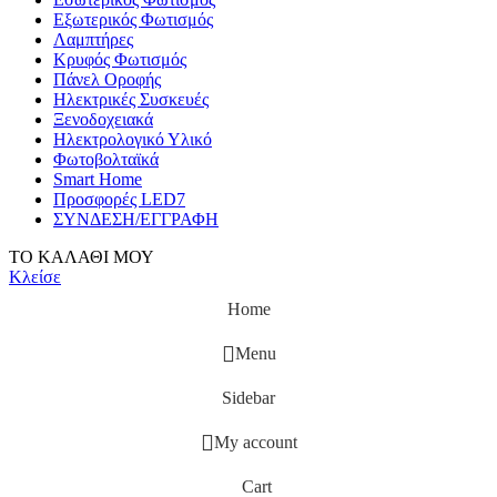
Εξωτερικός Φωτισμός
Λαμπτήρες
Κρυφός Φωτισμός
Πάνελ Οροφής
Ηλεκτρικές Συσκευές
Ξενοδοχειακά
Ηλεκτρολογικό Υλικό
Φωτοβολταϊκά
Smart Home
Προσφορές LED7
ΣΥΝΔΕΣΗ/ΕΓΓΡΑΦΗ
ΤΟ ΚΑΛΑΘΙ ΜΟΥ
Κλείσε
Home
Menu
Sidebar
My account
Cart