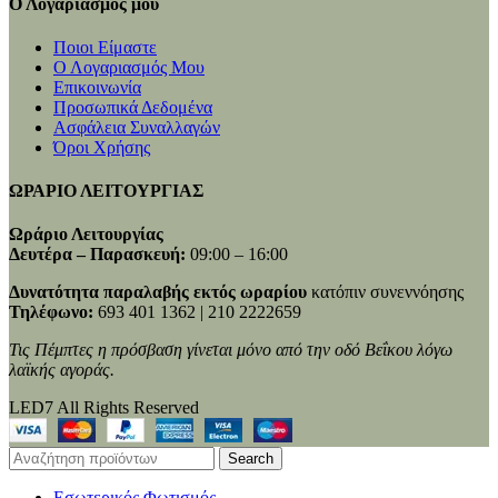
Ο Λογαριασμός μου
Ποιοι Είμαστε
Ο Λογαριασμός Μου
Επικοινωνία
Προσωπικά Δεδομένα
Ασφάλεια Συναλλαγών
Όροι Χρήσης
ΩΡΑΡΙΟ ΛΕΙΤΟΥΡΓΙΑΣ
Ωράριο Λειτουργίας
Δευτέρα – Παρασκευή:
09:00 – 16:00
Δυνατότητα παραλαβής εκτός ωραρίου
κατόπιν συνεννόησης
Τηλέφωνο:
693 401 1362 | 210 2222659
Τις Πέμπτες η πρόσβαση γίνεται μόνο από την οδό Βεΐκου λόγω
λαϊκής αγοράς.
LED7 All Rights Reserved
Search
Εσωτερικός Φωτισμός