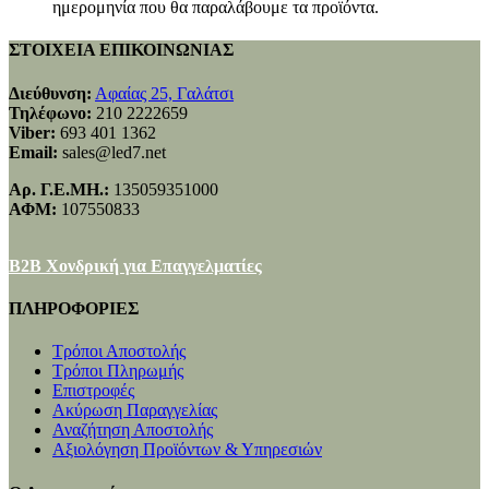
ημερομηνία που θα παραλάβουμε τα προϊόντα.
ΣΤΟΙΧΕΙΑ ΕΠΙΚΟΙΝΩΝΙΑΣ
Διεύθυνση:
Αφαίας 25, Γαλάτσι
Τηλέφωνο:
210 2222659
Viber:
693 401 1362
Email:
sales@led7.net
Αρ. Γ.Ε.ΜΗ.:
135059351000
ΑΦΜ:
107550833
B2B Χονδρική για Επαγγελματίες
ΠΛΗΡΟΦΟΡΙΕΣ
Τρόποι Αποστολής
Τρόποι Πληρωμής
Επιστροφές
Ακύρωση Παραγγελίας
Αναζήτηση Αποστολής
Αξιολόγηση Προϊόντων & Υπηρεσιών