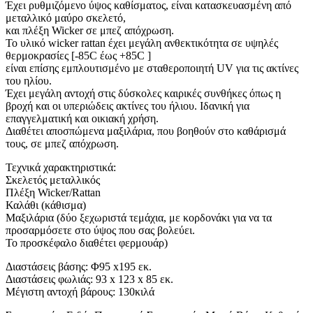
Έχει ρυθμιζόμενο ύψος καθίσματος, είναι κατασκευασμένη από
μεταλλικό μαύρο σκελετό,
και πλέξη Wicker σε μπεζ απόχρωση.
Το υλικό wicker rattan έχει μεγάλη ανθεκτικότητα σε υψηλές
θερμοκρασίες [-85C έως +85C ]
είναι επίσης εμπλουτισμένο με σταθεροποιητή UV για τις ακτίνες
του ηλίου.
Έχει μεγάλη αντοχή στις δύσκολες καιρικές συνθήκες όπως η
βροχή και οι υπεριώδεις ακτίνες του ήλιου. Ιδανική για
επαγγελματική και οικιακή χρήση.
Διαθέτει αποσπώμενα μαξιλάρια, που βοηθούν στο καθάρισμά
τους, σε μπεζ απόχρωση.
Τεχνικά χαρακτηριστικά:
Σκελετός μεταλλικός
Πλέξη Wicker/Rattan
Καλάθι (κάθισμα)
Μαξιλάρια (δύο ξεχωριστά τεμάχια, με κορδονάκι για να τα
προσαρμόσετε στο ύψος που σας βολεύει.
Το προσκέφαλο διαθέτει φερμουάρ)
Διαστάσεις βάσης: Φ95 x195 εκ.
Διαστάσεις φωλιάς: 93 x 123 x 85 εκ.
Μέγιστη αντοχή βάρους: 130κιλά