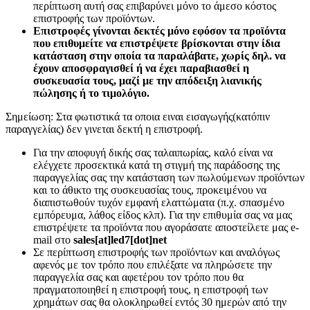
περίπτωση αυτή σας επιβαρύνει μόνο το άμεσο κόστος
επιστροφής των προϊόντων.
Επιστροφές γίνονται δεκτές μόνο εφόσον τα προϊόντα
που επιθυμείτε να επιστρέψετε βρίσκονται στην ίδια
κατάσταση στην οποία τα παραλάβατε, χωρίς δηλ. να
έχουν αποσφραγισθεί ή να έχει παραβιασθεί η
συσκευασία τους, μαζί με την απόδειξη λιανικής
πώλησης ή το τιμολόγιο.
Σημείωση: Στα φωτιστικά τα οποια ειναι εισαγωγής(κατόπιν
παραγγελίας) δεν γινεται δεκτή η επιστροφή.
Για την αποφυγή δικής σας ταλαιπωρίας, καλό είναι να
ελέγχετε προσεκτικά κατά τη στιγμή της παράδοσης της
παραγγελίας σας την κατάσταση των πωλούμενων προϊόντων
και το άθικτο της συσκευασίας τους, προκειμένου να
διαπιστωθούν τυχόν εμφανή ελαττώματα (π.χ. σπασμένο
εμπόρευμα, λάθος είδος κλπ). Για την επιθυμία σας να μας
επιστρέψετε τα προϊόντα που αγοράσατε αποστείλετε μας e-
mail στο
sales[at]led7[dot]net
Σε περίπτωση επιστροφής των προϊόντων και αναλόγως
αφενός με τον τρόπο που επιλέξατε να πληρώσετε την
παραγγελία σας και αφετέρου τον τρόπο που θα
πραγματοποιηθεί η επιστροφή τους, η επιστροφή των
χρημάτων σας θα ολοκληρωθεί εντός 30 ημερών από την