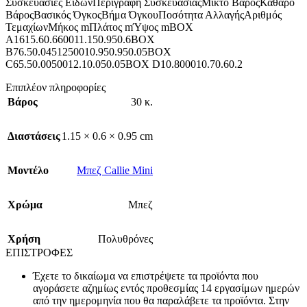
Συσκευασίες ΕιδώνΠεριγραφή ΣυσκευασίαςΜικτό ΒάροςΚαθαρό
ΒάροςΒασικός ΌγκοςΒήμα ΌγκουΠοσότητα ΑλλαγήςΑριθμός
ΤεμαχίωνΜήκος mΠλάτος mΎψος mBOX
A1615.60.660011.150.950.6BOX
B76.50.0451250010.950.950.05BOX
C65.50.0050012.10.050.05BOX D10.800010.70.60.2
Επιπλέον πληροφορίες
Βάρος
30 κ.
Διαστάσεις
1.15 × 0.6 × 0.95 cm
Mοντέλο
Μπεζ Callie Mini
Χρώμα
Μπεζ
Χρήση
Πολυθρόνες
ΕΠΙΣΤΡΟΦΕΣ
Έχετε το δικαίωμα να επιστρέψετε τα προϊόντα που
αγοράσετε αζημίως εντός προθεσμίας 14 εργασίμων ημερών
από την ημερομηνία που θα παραλάβετε τα προϊόντα. Στην