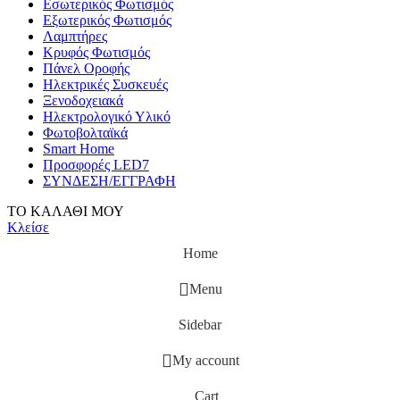
Εσωτερικός Φωτισμός
Εξωτερικός Φωτισμός
Λαμπτήρες
Κρυφός Φωτισμός
Πάνελ Οροφής
Ηλεκτρικές Συσκευές
Ξενοδοχειακά
Ηλεκτρολογικό Υλικό
Φωτοβολταϊκά
Smart Home
Προσφορές LED7
ΣΥΝΔΕΣΗ/ΕΓΓΡΑΦΗ
ΤΟ ΚΑΛΑΘΙ ΜΟΥ
Κλείσε
Home
Menu
Sidebar
My account
Cart