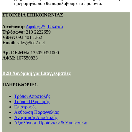
ημερομηνία που θα παραλάβουμε τα προϊόντα.
ΣΤΟΙΧΕΙΑ ΕΠΙΚΟΙΝΩΝΙΑΣ
Διεύθυνση:
Αφαίας 25, Γαλάτσι
Τηλέφωνο:
210 2222659
Viber:
693 401 1362
Email:
sales@led7.net
Αρ. Γ.Ε.ΜΗ.:
135059351000
ΑΦΜ:
107550833
B2B Χονδρική για Επαγγελματίες
ΠΛΗΡΟΦΟΡΙΕΣ
Τρόποι Αποστολής
Τρόποι Πληρωμής
Επιστροφές
Ακύρωση Παραγγελίας
Αναζήτηση Αποστολής
Αξιολόγηση Προϊόντων & Υπηρεσιών