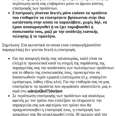
περίπτωση αυτή σας επιβαρύνει μόνο το άμεσο κόστος
επιστροφής των προϊόντων.
Επιστροφές γίνονται δεκτές μόνο εφόσον τα προϊόντα
που επιθυμείτε να επιστρέψετε βρίσκονται στην ίδια
κατάσταση στην οποία τα παραλάβατε, χωρίς δηλ. να
έχουν αποσφραγισθεί ή να έχει παραβιασθεί η
συσκευασία τους, μαζί με την απόδειξη λιανικής
πώλησης ή το τιμολόγιο.
Σημείωση: Στα φωτιστικά τα οποια ειναι εισαγωγής(κατόπιν
παραγγελίας) δεν γινεται δεκτή η επιστροφή.
Για την αποφυγή δικής σας ταλαιπωρίας, καλό είναι να
ελέγχετε προσεκτικά κατά τη στιγμή της παράδοσης της
παραγγελίας σας την κατάσταση των πωλούμενων προϊόντων
και το άθικτο της συσκευασίας τους, προκειμένου να
διαπιστωθούν τυχόν εμφανή ελαττώματα (π.χ. σπασμένο
εμπόρευμα, λάθος είδος κλπ). Για την επιθυμία σας να μας
επιστρέψετε τα προϊόντα που αγοράσατε αποστείλετε μας e-
mail στο
sales[at]led7[dot]net
Σε περίπτωση επιστροφής των προϊόντων και αναλόγως
αφενός με τον τρόπο που επιλέξατε να πληρώσετε την
παραγγελία σας και αφετέρου τον τρόπο που θα
πραγματοποιηθεί η επιστροφή τους, η επιστροφή των
χρημάτων σας θα ολοκληρωθεί εντός 30 ημερών από την