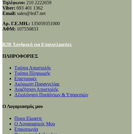
Τηλέφωνο:
210 2222659
Viber:
693 401 1362
Email:
sales@led7.net
Αρ. Γ.Ε.ΜΗ.:
135059351000
ΑΦΜ:
107550833
B2B Χονδρική για Επαγγελματίες
ΠΛΗΡΟΦΟΡΙΕΣ
Τρόποι Αποστολής
Τρόποι Πληρωμής
Επιστροφές
Ακύρωση Παραγγελίας
Αναζήτηση Αποστολής
Αξιολόγηση Προϊόντων & Υπηρεσιών
Ο Λογαριασμός μου
Ποιοι Είμαστε
Ο Λογαριασμός Μου
Επικοινωνία