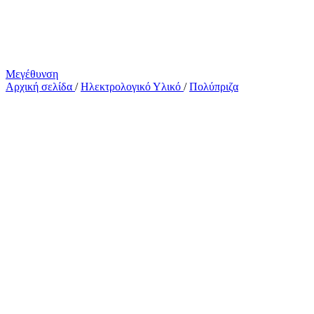
Μεγέθυνση
Αρχική σελίδα
/
Ηλεκτρολογικό Υλικό
/
Πολύπριζα