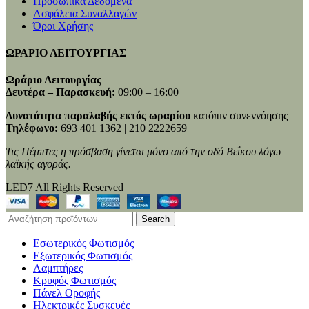
Προσωπικά Δεδομένα
Ασφάλεια Συναλλαγών
Όροι Χρήσης
ΩΡΑΡΙΟ ΛΕΙΤΟΥΡΓΙΑΣ
Ωράριο Λειτουργίας
Δευτέρα – Παρασκευή:
09:00 – 16:00
Δυνατότητα παραλαβής εκτός ωραρίου
κατόπιν συνεννόησης
Τηλέφωνο:
693 401 1362 | 210 2222659
Τις Πέμπτες η πρόσβαση γίνεται μόνο από την οδό Βεΐκου λόγω
λαϊκής αγοράς.
LED7 All Rights Reserved
Search
Εσωτερικός Φωτισμός
Εξωτερικός Φωτισμός
Λαμπτήρες
Κρυφός Φωτισμός
Πάνελ Οροφής
Ηλεκτρικές Συσκευές