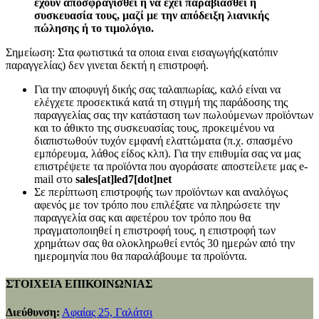
έχουν αποσφραγισθεί ή να έχει παραβιασθεί η
συσκευασία τους, μαζί με την απόδειξη λιανικής
πώλησης ή το τιμολόγιο.
Σημείωση: Στα φωτιστικά τα οποια ειναι εισαγωγής(κατόπιν
παραγγελίας) δεν γινεται δεκτή η επιστροφή.
Για την αποφυγή δικής σας ταλαιπωρίας, καλό είναι να
ελέγχετε προσεκτικά κατά τη στιγμή της παράδοσης της
παραγγελίας σας την κατάσταση των πωλούμενων προϊόντων
και το άθικτο της συσκευασίας τους, προκειμένου να
διαπιστωθούν τυχόν εμφανή ελαττώματα (π.χ. σπασμένο
εμπόρευμα, λάθος είδος κλπ). Για την επιθυμία σας να μας
επιστρέψετε τα προϊόντα που αγοράσατε αποστείλετε μας e-
mail στο
sales[at]led7[dot]net
Σε περίπτωση επιστροφής των προϊόντων και αναλόγως
αφενός με τον τρόπο που επιλέξατε να πληρώσετε την
παραγγελία σας και αφετέρου τον τρόπο που θα
πραγματοποιηθεί η επιστροφή τους, η επιστροφή των
χρημάτων σας θα ολοκληρωθεί εντός 30 ημερών από την
ημερομηνία που θα παραλάβουμε τα προϊόντα.
ΣΤΟΙΧΕΙΑ ΕΠΙΚΟΙΝΩΝΙΑΣ
Διεύθυνση:
Αφαίας 25, Γαλάτσι