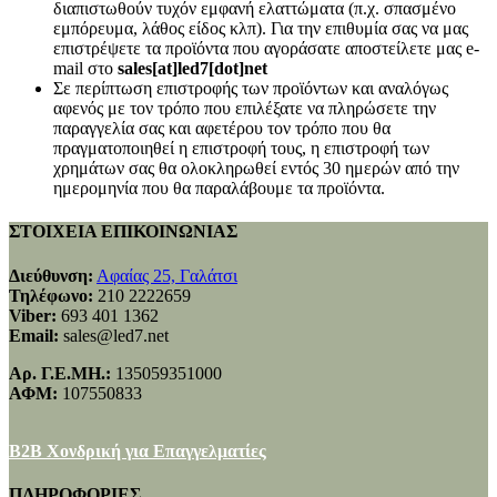
διαπιστωθούν τυχόν εμφανή ελαττώματα (π.χ. σπασμένο
εμπόρευμα, λάθος είδος κλπ). Για την επιθυμία σας να μας
επιστρέψετε τα προϊόντα που αγοράσατε αποστείλετε μας e-
mail στο
sales[at]led7[dot]net
Σε περίπτωση επιστροφής των προϊόντων και αναλόγως
αφενός με τον τρόπο που επιλέξατε να πληρώσετε την
παραγγελία σας και αφετέρου τον τρόπο που θα
πραγματοποιηθεί η επιστροφή τους, η επιστροφή των
χρημάτων σας θα ολοκληρωθεί εντός 30 ημερών από την
ημερομηνία που θα παραλάβουμε τα προϊόντα.
ΣΤΟΙΧΕΙΑ ΕΠΙΚΟΙΝΩΝΙΑΣ
Διεύθυνση:
Αφαίας 25, Γαλάτσι
Τηλέφωνο:
210 2222659
Viber:
693 401 1362
Email:
sales@led7.net
Αρ. Γ.Ε.ΜΗ.:
135059351000
ΑΦΜ:
107550833
B2B Χονδρική για Επαγγελματίες
ΠΛΗΡΟΦΟΡΙΕΣ