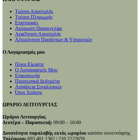
Τρόποι Αποστολής
Τρόποι Πληρωμής
Επιστροφές
Ακύρωση Παραγγελίας
Αναζήτηση Αποστολής
Αξιολόγηση Προϊόντων & Υπηρεσιών
Ο Λογαριασμός μου
Ποιοι Είμαστε
Ο Λογαριασμός Μου
Επικοινωνία
Προσωπικά Δεδομένα
Ασφάλεια Συναλλαγών
Όροι Χρήσης
ΩΡΑΡΙΟ ΛΕΙΤΟΥΡΓΙΑΣ
Ωράριο Λειτουργίας
Δευτέρα – Παρασκευή:
09:00 – 16:00
Δυνατότητα παραλαβής εκτός ωραρίου
κατόπιν συνεννόησης
Τηλέφωνο:
693 401 1362 | 210 2222659