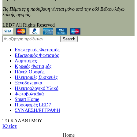
Τις Πέμπτες η πρόσβαση γίνεται μόνο από την οδό Βεΐκου λόγω
λαϊκής αγοράς.
LED7 All Rights Reserved
Search
Εσωτερικός Φωτισμός
Εξωτερικός Φωτισμός
Λαμπτήρες
Κρυφός Φωτισμός
Πάνελ Οροφής
Ηλεκτρικές Συσκευές
Ξενοδοχειακά
Ηλεκτρολογικό Υλικό
Φωτοβολταϊκά
Smart Home
Προσφορές LED7
ΣΥΝΔΕΣΗ/ΕΓΓΡΑΦΗ
ΤΟ ΚΑΛΑΘΙ ΜΟΥ
Κλείσε
Home