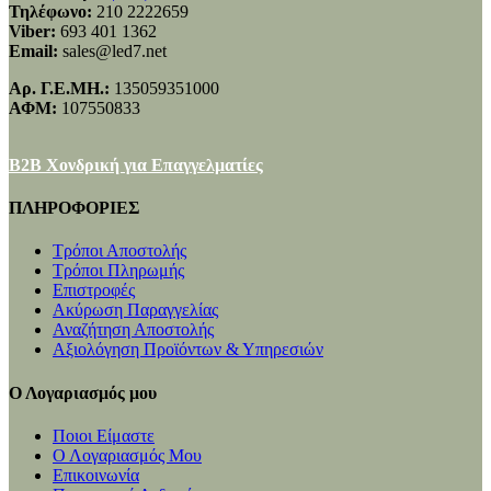
Τηλέφωνο:
210 2222659
Viber:
693 401 1362
Email:
sales@led7.net
Αρ. Γ.Ε.ΜΗ.:
135059351000
ΑΦΜ:
107550833
B2B Χονδρική για Επαγγελματίες
ΠΛΗΡΟΦΟΡΙΕΣ
Τρόποι Αποστολής
Τρόποι Πληρωμής
Επιστροφές
Ακύρωση Παραγγελίας
Αναζήτηση Αποστολής
Αξιολόγηση Προϊόντων & Υπηρεσιών
Ο Λογαριασμός μου
Ποιοι Είμαστε
Ο Λογαριασμός Μου
Επικοινωνία