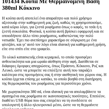
101434 Κούπα Με Θερμαινόμενη Βάση
380ml Κόκκινο
Η κούπα αυτή αποτελεί ένα απαραίτητο και πολύ χρήσιμο
αξεσουάρ στην καθημερινή μας ζωή, καθώς τη χρησιμοποιούμε,
κατά κύριο λόγο, για ζεστά ροφήματα όπως ο καφές, το τσάι ή η
ζεστή σοκολάτα. Φυσικά, η κούπα αυτή βρίσκει εφαρμογή και σε
οποιοδήποτε άλλο τύπο ροφήματος, καθιστώντας την πολύ
versatile. Έχει πιο ανεπίσημο χαρακτήρα σε σύγκριση με ένα
φλιτζάνι, και γι’ αυτό τον λόγο είναι ιδανική για καθημερινή χρήση,
είτε στο σπίτι είτε στο γραφείο.
Το υλικό κατασκευής είναι κεραμικό, το οποίο προσφέρει
ανθεκτικότητα και μια ωραία αίσθηση στην αφή. Διατίθεται σε
διάφορες όμορφες αποχρώσεις, όπως Πράσινο, Κόκκινο, Ροζ και
Λευκό, ώστε να μπορείτε να επιλέξετε αυτή που ταιριάζει
καλύτερα στις προτιμήσεις σας ή στην αισθητική του χώρου σας. Η
κούπα έρχεται επίσης με καπάκι, το οποίο βοηθά στη διατήρηση
της θερμοκρασίας του ροφήματος για περισσότερο χρόνο.
Με χωρητικότητα 380 ml, είναι ιδανική για να απολαμβάνετε τα
αγαπημένα σας ροφήματα σε ικανοποιητικές ποσότητες. Επιπλέον,
διαθέτει USB θύρα που σας επιτρέπει να τη συνδέσετε σε
υπολογιστή ή άλλο ηλεκτρονικό μέσο, ώστε να τη θερμαίνετε