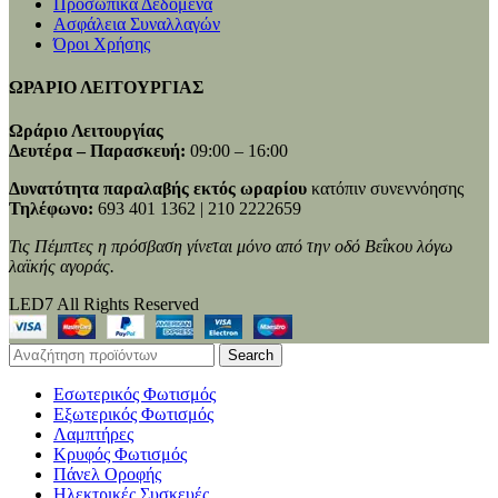
Προσωπικά Δεδομένα
Ασφάλεια Συναλλαγών
Όροι Χρήσης
ΩΡΑΡΙΟ ΛΕΙΤΟΥΡΓΙΑΣ
Ωράριο Λειτουργίας
Δευτέρα – Παρασκευή:
09:00 – 16:00
Δυνατότητα παραλαβής εκτός ωραρίου
κατόπιν συνεννόησης
Τηλέφωνο:
693 401 1362 | 210 2222659
Τις Πέμπτες η πρόσβαση γίνεται μόνο από την οδό Βεΐκου λόγω
λαϊκής αγοράς.
LED7 All Rights Reserved
Search
Εσωτερικός Φωτισμός
Εξωτερικός Φωτισμός
Λαμπτήρες
Κρυφός Φωτισμός
Πάνελ Οροφής
Ηλεκτρικές Συσκευές