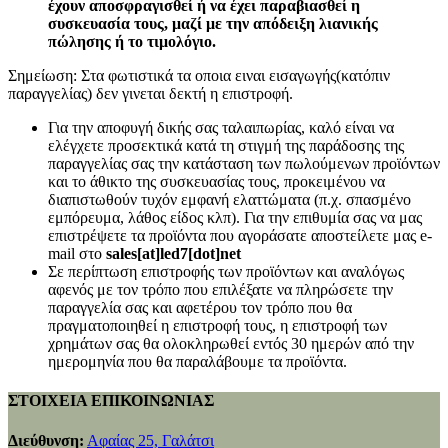
έχουν αποσφραγισθεί ή να έχει παραβιασθεί η
συσκευασία τους, μαζί με την απόδειξη λιανικής
πώλησης ή το τιμολόγιο.
Σημείωση: Στα φωτιστικά τα οποια ειναι εισαγωγής(κατόπιν
παραγγελίας) δεν γινεται δεκτή η επιστροφή.
Για την αποφυγή δικής σας ταλαιπωρίας, καλό είναι να
ελέγχετε προσεκτικά κατά τη στιγμή της παράδοσης της
παραγγελίας σας την κατάσταση των πωλούμενων προϊόντων
και το άθικτο της συσκευασίας τους, προκειμένου να
διαπιστωθούν τυχόν εμφανή ελαττώματα (π.χ. σπασμένο
εμπόρευμα, λάθος είδος κλπ). Για την επιθυμία σας να μας
επιστρέψετε τα προϊόντα που αγοράσατε αποστείλετε μας e-
mail στο
sales[at]led7[dot]net
Σε περίπτωση επιστροφής των προϊόντων και αναλόγως
αφενός με τον τρόπο που επιλέξατε να πληρώσετε την
παραγγελία σας και αφετέρου τον τρόπο που θα
πραγματοποιηθεί η επιστροφή τους, η επιστροφή των
χρημάτων σας θα ολοκληρωθεί εντός 30 ημερών από την
ημερομηνία που θα παραλάβουμε τα προϊόντα.
ΣΤΟΙΧΕΙΑ ΕΠΙΚΟΙΝΩΝΙΑΣ
Διεύθυνση:
Αφαίας 25, Γαλάτσι