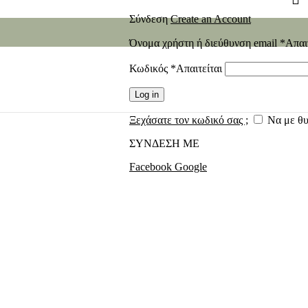
Σύνδεση
Create an Account
Όνομα χρήστη ή διεύθυνση email
*
Απαι
Κωδικός
*
Απαιτείται
Log in
Ξεχάσατε τον κωδικό σας ;
Να με θ
ΣΥΝΔΕΣΗ ΜΕ
Facebook
Google