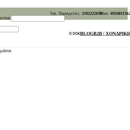
Τηλ. Παραγγελίες:
2102222659
Viber:
693401136
τείται
0.00
€
BLOG
B2B | ΧΟΝΔΡΙΚ
υμάσαι