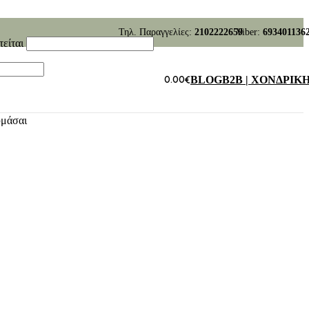
Τηλ. Παραγγελίες:
2102222659
Viber:
693401136
τείται
0.00
€
BLOG
B2B | ΧΟΝΔΡΙΚ
υμάσαι