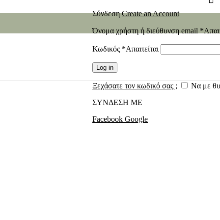
Σύνδεση
Create an Account
Όνομα χρήστη ή διεύθυνση email
*
Απαι
Κωδικός
*
Απαιτείται
Log in
Ξεχάσατε τον κωδικό σας ;
Να με θ
ΣΥΝΔΕΣΗ ΜΕ
Facebook
Google