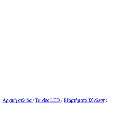
Αρχική σελίδα
/
Ταινίες LED
/
Εξαρτήματα Σύνδεσης