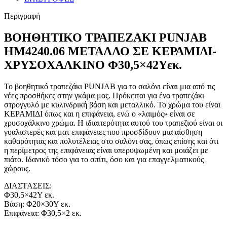
Περιγραφή
ΒΟΗΘΗΤΙΚΟ ΤΡΑΠΕΖΑΚΙ PUNJAB
HM4240.06 ΜΕΤΑΛΛΟ ΣΕ ΚΕΡΑΜΙΔΙ-
ΧΡΥΣΟΧΑΛΚΙΝΟ Φ30,5×42Υεκ.
Το βοηθητικό τραπεζάκι PUNJAB για το σαλόνι είναι μια από τις
νέες προσθήκες στην γκάμα μας. Πρόκειται για ένα τραπεζάκι
στρογγυλό με κυλινδρική βάση και μεταλλικό. Το χρώμα του είναι
ΚΕΡΑΜΙΔΙ όπως και η επιφάνεια, ενώ ο «λαιμός» είναι σε
χρυσoχάλκινο χρώμα. Η ιδιαιτερότητα αυτού του τραπεζιού είναι οι
γυαλιστερές και ματ επιφάνειες που προσδίδουν μια αίσθηση
καθαρότητας και πολυτέλειας στο σαλόνι σας, όπως επίσης και ότι
η περίμετρος της επιφάνειας είναι υπερυψωμένη και μοιάζει με
πιάτο. Ιδανικό τόσο για το σπίτι, όσο και για επαγγελματικούς
χώρους.
ΔΙΑΣΤΑΣΕΙΣ:
Φ30,5×42Υ εκ.
Βάση: Φ20×30Υ εκ.
Επιφάνεια: Φ30,5×2 εκ.