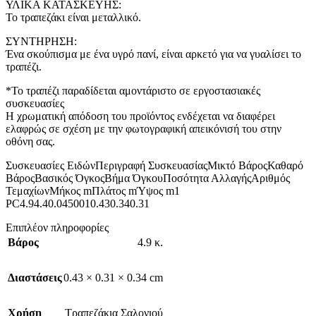
ΥΛΙΚΑ ΚΑΤΑΣΚΕΥΗΣ:
Το τραπεζάκι είναι μεταλλικό.
ΣΥΝΤΗΡΗΣΗ:
Ένα σκούπισμα με ένα υγρό πανί, είναι αρκετό για να γυαλίσει το
τραπέζι.
*Το τραπέζι παραδίδεται αμοντάριστο σε εργοστασιακές
συσκευασίες
Η χρωματική απόδοση του προϊόντος ενδέχεται να διαφέρει
ελαφρώς σε σχέση με την φωτογραφική απεικόνισή του στην
οθόνη σας.
Συσκευασίες ΕιδώνΠεριγραφή ΣυσκευασίαςΜικτό ΒάροςΚαθαρό
ΒάροςΒασικός ΌγκοςΒήμα ΌγκουΠοσότητα ΑλλαγήςΑριθμός
ΤεμαχίωνΜήκος mΠλάτος mΎψος m1
PC4.94.40.0450010.430.340.31
Επιπλέον πληροφορίες
Βάρος
4.9 κ.
Διαστάσεις
0.43 × 0.31 × 0.34 cm
Χρήση
Τραπεζάκια Σαλονιού