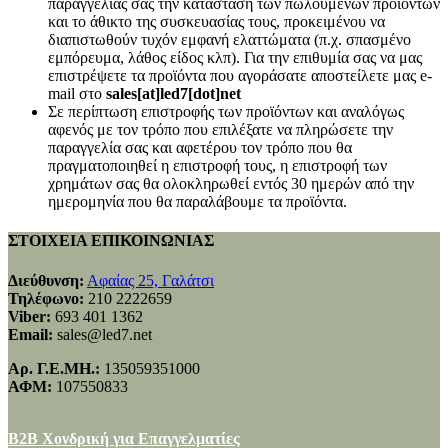
παραγγελίας σας την κατάσταση των πωλούμενων προϊόντων
και το άθικτο της συσκευασίας τους, προκειμένου να
διαπιστωθούν τυχόν εμφανή ελαττώματα (π.χ. σπασμένο
εμπόρευμα, λάθος είδος κλπ). Για την επιθυμία σας να μας
επιστρέψετε τα προϊόντα που αγοράσατε αποστείλετε μας e-
mail στο
sales[at]led7[dot]net
Σε περίπτωση επιστροφής των προϊόντων και αναλόγως
αφενός με τον τρόπο που επιλέξατε να πληρώσετε την
παραγγελία σας και αφετέρου τον τρόπο που θα
πραγματοποιηθεί η επιστροφή τους, η επιστροφή των
χρημάτων σας θα ολοκληρωθεί εντός 30 ημερών από την
ημερομηνία που θα παραλάβουμε τα προϊόντα.
ΣΤΟΙΧΕΙΑ ΕΠΙΚΟΙΝΩΝΙΑΣ
Διεύθυνση:
Αφαίας 25, Γαλάτσι
Τηλέφωνο:
210 2222659
Viber:
693 401 1362
Email:
sales@led7.net
Αρ. Γ.Ε.ΜΗ.:
135059351000
ΑΦΜ:
107550833
B2B Χονδρική για Επαγγελματίες