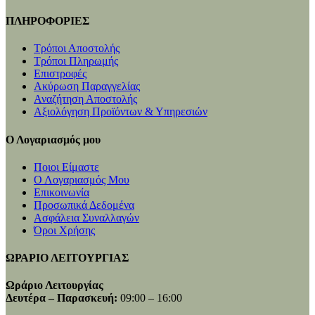
ΠΛΗΡΟΦΟΡΙΕΣ
Τρόποι Αποστολής
Τρόποι Πληρωμής
Επιστροφές
Ακύρωση Παραγγελίας
Αναζήτηση Αποστολής
Αξιολόγηση Προϊόντων & Υπηρεσιών
Ο Λογαριασμός μου
Ποιοι Είμαστε
Ο Λογαριασμός Μου
Επικοινωνία
Προσωπικά Δεδομένα
Ασφάλεια Συναλλαγών
Όροι Χρήσης
ΩΡΑΡΙΟ ΛΕΙΤΟΥΡΓΙΑΣ
Ωράριο Λειτουργίας
Δευτέρα – Παρασκευή:
09:00 – 16:00