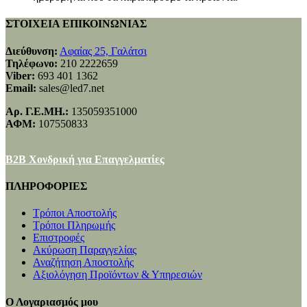
ΣΤΟΙΧΕΙΑ ΕΠΙΚΟΙΝΩΝΙΑΣ
Διεύθυνση:
Αφαίας 25, Γαλάτσι
Τηλέφωνο:
210 2222659
Viber:
693 401 1362
Email:
sales@led7.net
Αρ. Γ.Ε.ΜΗ.:
135059351000
ΑΦΜ:
107550833
B2B Χονδρική για Επαγγελματίες
ΠΛΗΡΟΦΟΡΙΕΣ
Τρόποι Αποστολής
Τρόποι Πληρωμής
Επιστροφές
Ακύρωση Παραγγελίας
Αναζήτηση Αποστολής
Αξιολόγηση Προϊόντων & Υπηρεσιών
Ο Λογαριασμός μου