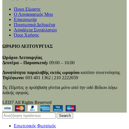
Ποιοι Είμαστε
Ο Λογαριασμός Μου
Επικοινωνία
Προσωπικά Δεδομένα
Ασφάλεια Συναλλαγών
Όροι Χρήσης
ΩΡΑΡΙΟ ΛΕΙΤΟΥΡΓΙΑΣ
Ωράριο Λειτουργίας
Δευτέρα – Παρασκευή:
09:00 – 16:00
Δυνατότητα παραλαβής εκτός ωραρίου
κατόπιν συνεννόησης
Τηλέφωνο:
693 401 1362 | 210 2222659
Τις Πέμπτες η πρόσβαση γίνεται μόνο από την οδό Βεΐκου λόγω
λαϊκής αγοράς.
LED7 All Rights Reserved
Search
Εσωτερικός Φωτισμός