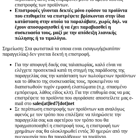
επιστροφής των προϊόντων.
Επιστροφές γίνονται δεκτές μόνο εφόσον τα προϊόντα
που επιθυμείτε να επιστρέψετε βρίσκονται στην ίδια
κατάσταση στην οποία τα παραλάβατε, χωρίς δηλ. να
έχουν αποσφραγισθεί ή να έχει παραβιασθεί η
συσκευασία τους, μαζί με την απόδειξη λιανικής
πώλησης ή το τιμολόγιο.
Σημείωση: Στα φωτιστικά τα οποια ειναι εισαγωγής(κατόπιν
παραγγελίας) δεν γινεται δεκτή η επιστροφή.
Για την αποφυγή δικής σας ταλαιπωρίας, καλό είναι να
ελέγχετε προσεκτικά κατά τη στιγμή της παράδοσης της
παραγγελίας σας την κατάσταση των πωλούμενων προϊόντων
και το άθικτο της συσκευασίας τους, προκειμένου να
διαπιστωθούν τυχόν εμφανή ελαττώματα (π.χ. σπασμένο
εμπόρευμα, λάθος είδος κλπ). Για την επιθυμία σας να μας
επιστρέψετε τα προϊόντα που αγοράσατε αποστείλετε μας e-
mail στο
sales[at]led7[dot]net
Σε περίπτωση επιστροφής των προϊόντων και αναλόγως
αφενός με τον τρόπο που επιλέξατε να πληρώσετε την
παραγγελία σας και αφετέρου τον τρόπο που θα
πραγματοποιηθεί η επιστροφή τους, η επιστροφή των
χρημάτων σας θα ολοκληρωθεί εντός 30 ημερών από την
ημερομηνία που θα παραλάβουμε τα προϊόντα.