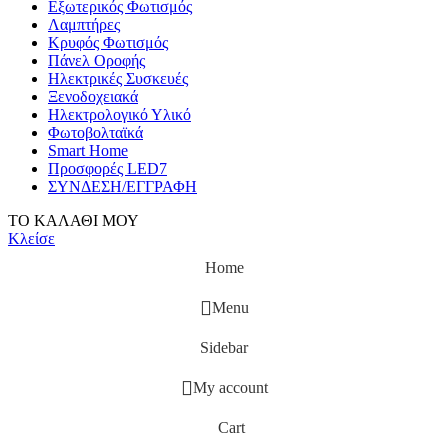
Εξωτερικός Φωτισμός
Λαμπτήρες
Κρυφός Φωτισμός
Πάνελ Οροφής
Ηλεκτρικές Συσκευές
Ξενοδοχειακά
Ηλεκτρολογικό Υλικό
Φωτοβολταϊκά
Smart Home
Προσφορές LED7
ΣΥΝΔΕΣΗ/ΕΓΓΡΑΦΗ
ΤΟ ΚΑΛΑΘΙ ΜΟΥ
Κλείσε
Home
Menu
Sidebar
My account
Cart