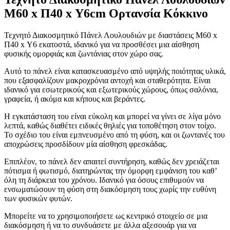
Μ60 x Π40 x Υ6cm Ορτανσία Κόκκινο
Τεχνητό Διακοσμητικό Πάνελ Λουλουδιών με διαστάσεις Μ60 x
Π40 x Υ6 εκατοστά, ιδανικό για να προσθέσει μια αίσθηση
φυσικής ομορφιάς και ζωντάνιας στον χώρο σας.
Αυτό το πάνελ είναι κατασκευασμένο από υψηλής ποιότητας υλικά,
που εξασφαλίζουν μακροχρόνια αντοχή και σταθερότητα. Είναι
ιδανικό για εσωτερικούς και εξωτερικούς χώρους, όπως σαλόνια,
γραφεία, ή ακόμα και κήπους και βεράντες.
Η εγκατάσταση του είναι εύκολη και μπορεί να γίνει σε λίγα μόνο
λεπτά, καθώς διαθέτει ειδικές θηλιές για τοποθέτηση στον τοίχο.
Το σχέδιο του είναι εμπνευσμένο από τη φύση, και οι ζωντανές του
αποχρώσεις προσδίδουν μία αίσθηση φρεσκάδας.
Επιπλέον, το πάνελ δεν απαιτεί συντήρηση, καθώς δεν χρειάζεται
πότισμα ή φωτισμό, διατηρώντας την όμορφη εμφάνιση του καθ’
όλη τη διάρκεια του χρόνου. Ιδανικό για όσους επιθυμούν να
ενσωματώσουν τη φύση στη διακόσμηση τους χωρίς την ευθύνη
των φυσικών φυτών.
Μπορείτε να το χρησιμοποιήσετε ως κεντρικό στοιχείο σε μια
διακόσμηση ή να το συνδυάσετε με άλλα αξεσουάρ για να