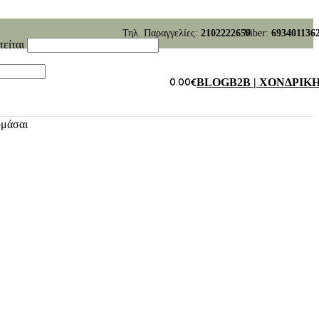
Τηλ. Παραγγελίες:
2102222659
Viber:
693401136
τείται
0.00
€
BLOG
B2B | ΧΟΝΔΡΙΚ
υμάσαι