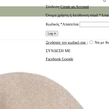
Σύνδεση
Create an Account
Όνομα χρήστη ή διεύθυνση email
*
Απαι
Κωδικός
*
Απαιτείται
Log in
Ξεχάσατε τον κωδικό σας ;
Να με θ
ΣΥΝΔΕΣΗ ΜΕ
Facebook
Google