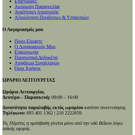
Επιστροφές
Ακύρωση Παραγγελίας
Αναζήτηση Αποστολής
Αξιολόγηση Προϊόντων & Υπηρεσιών
Ο Λογαριασμός μου
Ποιοι Είμαστε
Ο Λογαριασμός Μου
Επικοινωνία
Προσωπικά Δεδομένα
Ασφάλεια Συναλλαγών
Όροι Χρήσης
ΩΡΑΡΙΟ ΛΕΙΤΟΥΡΓΙΑΣ
Ωράριο Λειτουργίας
Δευτέρα – Παρασκευή:
09:00 – 16:00
Δυνατότητα παραλαβής εκτός ωραρίου
κατόπιν συνεννόησης
Τηλέφωνο:
693 401 1362 | 210 2222659
Τις Πέμπτες η πρόσβαση γίνεται μόνο από την οδό Βεΐκου λόγω
λαϊκής αγοράς.