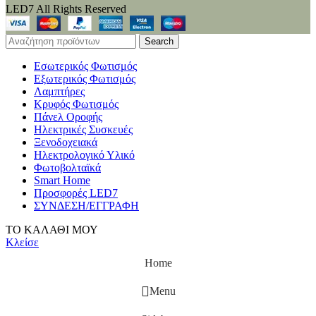
LED7 All Rights Reserved
Search
Εσωτερικός Φωτισμός
Εξωτερικός Φωτισμός
Λαμπτήρες
Κρυφός Φωτισμός
Πάνελ Οροφής
Ηλεκτρικές Συσκευές
Ξενοδοχειακά
Ηλεκτρολογικό Υλικό
Φωτοβολταϊκά
Smart Home
Προσφορές LED7
ΣΥΝΔΕΣΗ/ΕΓΓΡΑΦΗ
ΤΟ ΚΑΛΑΘΙ ΜΟΥ
Κλείσε
Home
Menu