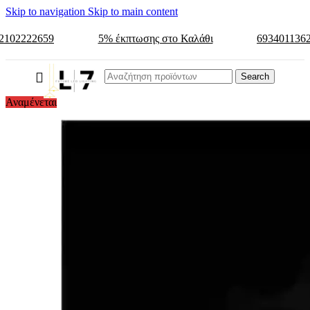
Skip to navigation
Skip to main content
2102222659
5% έκπτωσης στο Καλάθι
693401136
Search
Αναμένεται