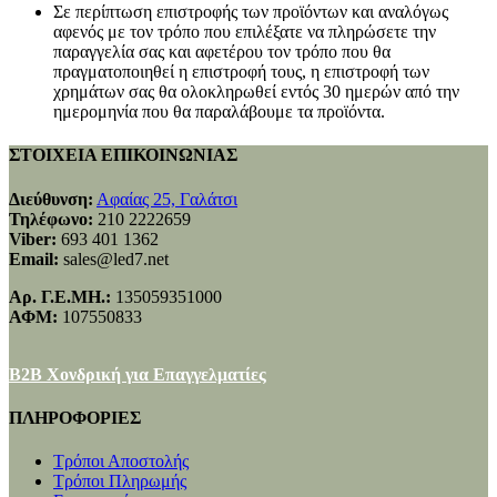
Σε περίπτωση επιστροφής των προϊόντων και αναλόγως
αφενός με τον τρόπο που επιλέξατε να πληρώσετε την
παραγγελία σας και αφετέρου τον τρόπο που θα
πραγματοποιηθεί η επιστροφή τους, η επιστροφή των
χρημάτων σας θα ολοκληρωθεί εντός 30 ημερών από την
ημερομηνία που θα παραλάβουμε τα προϊόντα.
ΣΤΟΙΧΕΙΑ ΕΠΙΚΟΙΝΩΝΙΑΣ
Διεύθυνση:
Αφαίας 25, Γαλάτσι
Τηλέφωνο:
210 2222659
Viber:
693 401 1362
Email:
sales@led7.net
Αρ. Γ.Ε.ΜΗ.:
135059351000
ΑΦΜ:
107550833
B2B Χονδρική για Επαγγελματίες
ΠΛΗΡΟΦΟΡΙΕΣ
Τρόποι Αποστολής
Τρόποι Πληρωμής