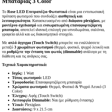
Μπαταρίας 3 Color
Το
Rose LED Επιτραπέζιο Φωτιστικό
είναι μια εντυπωσιακή
πρόταση φωτισμού που συνδυάζει
αισθητική και
λειτουργικότητα
. Κατασκευασμένο από
διάφανο plexiglass
, με
μοντέρνο σχεδιασμό
και
ενσωματωμένη επαναφορτιζόμενη
μπαταρία
, αποτελεί ιδανική επιλογή για υπνοδωμάτια, σαλόνια,
γραφεία αλλά και ως διακοσμητικό στοιχείο.
Με
απλό άγγιγμα (Touch Switch)
μπορείτε να εναλλάσσετε
μεταξύ
3 χρωμάτων φωτισμού
(θερμό, φυσικό, ψυχρό λευκό) και
να
ρυθμίζετε την ένταση του φωτός (dimmable)
ανάλογα με τη
διάθεση και τις ανάγκες σας.
Τεχνικά Χαρακτηριστικά:
Ισχύς:
1 Watt
Τύπος φωτισμού:
LED
Τροφοδοσία:
Επαναφορτιζόμενη μπαταρία
Χρώματα φωτισμού:
Θερμό, Φυσικό & Ψυχρό Λευκό (3
Color)
Έλεγχος:
Αφής (Touch Switch)
Λειτουργία Dimmable:
Ναι (με ρύθμιση έντασης)
Υλικό:
Plexiglass
Διαστάσεις:
9 x 21.5 cm