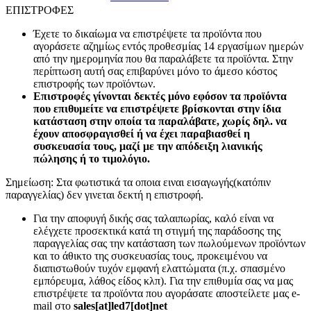
ΕΠΙΣΤΡΟΦΕΣ
Έχετε το δικαίωμα να επιστρέψετε τα προϊόντα που
αγοράσετε αζημίως εντός προθεσμίας 14 εργασίμων ημερών
από την ημερομηνία που θα παραλάβετε τα προϊόντα. Στην
περίπτωση αυτή σας επιβαρύνει μόνο το άμεσο κόστος
επιστροφής των προϊόντων.
Επιστροφές γίνονται δεκτές μόνο εφόσον τα προϊόντα
που επιθυμείτε να επιστρέψετε βρίσκονται στην ίδια
κατάσταση στην οποία τα παραλάβατε, χωρίς δηλ. να
έχουν αποσφραγισθεί ή να έχει παραβιασθεί η
συσκευασία τους, μαζί με την απόδειξη λιανικής
πώλησης ή το τιμολόγιο.
Σημείωση: Στα φωτιστικά τα οποια ειναι εισαγωγής(κατόπιν
παραγγελίας) δεν γινεται δεκτή η επιστροφή.
Για την αποφυγή δικής σας ταλαιπωρίας, καλό είναι να
ελέγχετε προσεκτικά κατά τη στιγμή της παράδοσης της
παραγγελίας σας την κατάσταση των πωλούμενων προϊόντων
και το άθικτο της συσκευασίας τους, προκειμένου να
διαπιστωθούν τυχόν εμφανή ελαττώματα (π.χ. σπασμένο
εμπόρευμα, λάθος είδος κλπ). Για την επιθυμία σας να μας
επιστρέψετε τα προϊόντα που αγοράσατε αποστείλετε μας e-
mail στο
sales[at]led7[dot]net