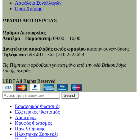
Ασφάλεια Συναλλαγών
Όροι Χρήσης
ΩΡΑΡΙΟ ΛΕΙΤΟΥΡΓΙΑΣ
Ωράριο Λειτουργίας
Δευτέρα – Παρασκευή:
09:00 – 16:00
Δυνατότητα παραλαβής εκτός ωραρίου
κατόπιν συνεννόησης
Τηλέφωνο:
693 401 1362 | 210 2222659
Τις Πέμπτες η πρόσβαση γίνεται μόνο από την οδό Βεΐκου λόγω
λαϊκής αγοράς.
LED7 All Rights Reserved
Search
Εσωτερικός Φωτισμός
Εξωτερικός Φωτισμός
Λαμπτήρες
Κρυφός Φωτισμός
Πάνελ Οροφής
Ηλεκτρικές Συσκευές