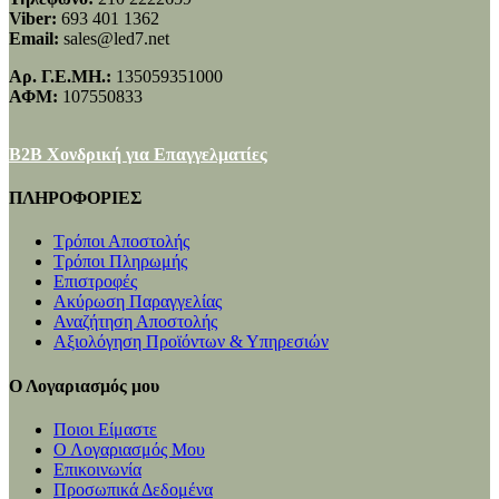
Viber:
693 401 1362
Email:
sales@led7.net
Αρ. Γ.Ε.ΜΗ.:
135059351000
ΑΦΜ:
107550833
B2B Χονδρική για Επαγγελματίες
ΠΛΗΡΟΦΟΡΙΕΣ
Τρόποι Αποστολής
Τρόποι Πληρωμής
Επιστροφές
Ακύρωση Παραγγελίας
Αναζήτηση Αποστολής
Αξιολόγηση Προϊόντων & Υπηρεσιών
Ο Λογαριασμός μου
Ποιοι Είμαστε
Ο Λογαριασμός Μου
Επικοινωνία
Προσωπικά Δεδομένα