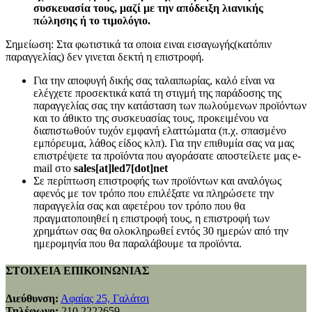
συσκευασία τους, μαζί με την απόδειξη λιανικής
πώλησης ή το τιμολόγιο.
Σημείωση: Στα φωτιστικά τα οποια ειναι εισαγωγής(κατόπιν
παραγγελίας) δεν γινεται δεκτή η επιστροφή.
Για την αποφυγή δικής σας ταλαιπωρίας, καλό είναι να
ελέγχετε προσεκτικά κατά τη στιγμή της παράδοσης της
παραγγελίας σας την κατάσταση των πωλούμενων προϊόντων
και το άθικτο της συσκευασίας τους, προκειμένου να
διαπιστωθούν τυχόν εμφανή ελαττώματα (π.χ. σπασμένο
εμπόρευμα, λάθος είδος κλπ). Για την επιθυμία σας να μας
επιστρέψετε τα προϊόντα που αγοράσατε αποστείλετε μας e-
mail στο
sales[at]led7[dot]net
Σε περίπτωση επιστροφής των προϊόντων και αναλόγως
αφενός με τον τρόπο που επιλέξατε να πληρώσετε την
παραγγελία σας και αφετέρου τον τρόπο που θα
πραγματοποιηθεί η επιστροφή τους, η επιστροφή των
χρημάτων σας θα ολοκληρωθεί εντός 30 ημερών από την
ημερομηνία που θα παραλάβουμε τα προϊόντα.
ΣΤΟΙΧΕΙΑ ΕΠΙΚΟΙΝΩΝΙΑΣ
Διεύθυνση:
Αφαίας 25, Γαλάτσι
Τηλέφωνο:
210 2222659