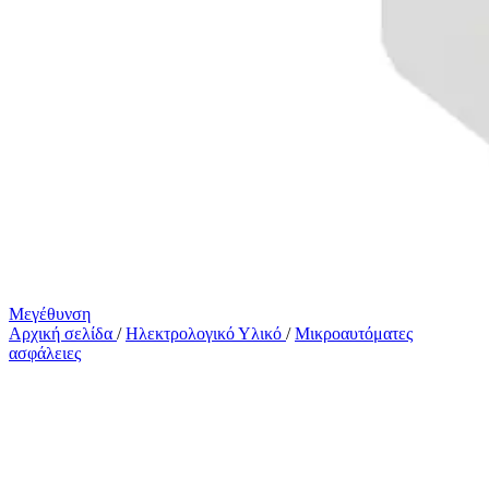
Μεγέθυνση
Αρχική σελίδα
/
Ηλεκτρολογικό Υλικό
/
Μικροαυτόματες
ασφάλειες