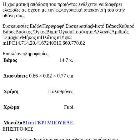
Η χρωματική απόδοση του προϊόντος ενδέχεται να διαφέρει
ελαφρώς σε σχέση με την φωτογραφική απεικόνισή του στην
οθόνη σας.
Συσκευασίες ΕιδώνΠεριγραφή ΣυσκευασίαςΜικτό ΒάροςΚαθαρό
ΒάροςΒασικός ΌγκοςΒήμα ΌγκουΠοσότητα ΑλλαγήςΑριθμός
ΤεμαχίωνΜήκος mΠλάτος mΎψος
m1PC14.714.20.4167240010.660.770.82
Επιπλέον πληροφορίες
Βάρος
14.7 κ.
Διαστάσεις
0.66 × 0.82 × 0.77 cm
Χρήση
Πολυθρόνες
Χρώμα
Γκρί
Mοντέλο
81cm ΓΚΡΙ ΜΠΟΥΚΛΕ
ΕΠΙΣΤΡΟΦΕΣ
Έχετε το δικαίωμα να επιστρέψετε τα προϊόντα που