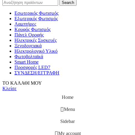
Search
Εσωτερικός Φωτισμός
Εξωτερικός Φωτισμός
Λαμπτήρες
Κρυφός Φωτισμός
Πάνελ Οροφής
Ηλεκτρικές Συσκευές
Ξενοδοχειακά
Ηλεκτρολογικό Υλικό
Φωτοβολταϊκά
Smart Home
Προσφορές LED7
ΣΥΝΔΕΣΗ/ΕΓΓΡΑΦΗ
ΤΟ ΚΑΛΑΘΙ ΜΟΥ
Κλείσε
Home
Menu
Sidebar
My account