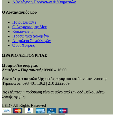
Αξιολόγηση Προϊόντων & Υπηρεσιών
Ο Λογαριασμός μου
Ποιοι Είμαστε
Ο Λογαριασμός Μου
Επικοινωνία
Προσωπικά Δεδομένα
Ασφάλεια Συναλλαγών
Όροι Χρήσης
ΩΡΑΡΙΟ ΛΕΙΤΟΥΡΓΙΑΣ
Ωράριο Λειτουργίας
Δευτέρα – Παρασκευή:
09:00 – 16:00
Δυνατότητα παραλαβής εκτός ωραρίου
κατόπιν συνεννόησης
Τηλέφωνο:
693 401 1362 | 210 2222659
Τις Πέμπτες η πρόσβαση γίνεται μόνο από την οδό Βεΐκου λόγω
λαϊκής αγοράς.
LED7 All Rights Reserved