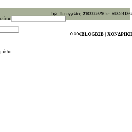
Τηλ. Παραγγελίες:
2102222659
Viber:
693401136
τείται
0.00
€
BLOG
B2B | ΧΟΝΔΡΙΚ
υμάσαι