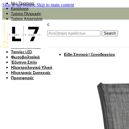
Νέα Προϊόντα
Skip to navigation
Skip to main content
Κατάλογοι
Τρόποι Πληρωμής
Τρόποι Αποστολής
Αναζήτηση Αποστολής
Αξιολόγηση
Φωτιστικά
Search
Φωτιστικά Κήπου
Πάνελ Οροφής
Λαμπτήρες LED
Ταινίες LED
Είδη Σπιτιού | Ξενοδοχείου
Φωτοβολταϊκά
Έξυπνο Σπίτι
Ηλεκτρολογικό Υλικό
Ηλεκτρικές Συσκευές
Προσφορές