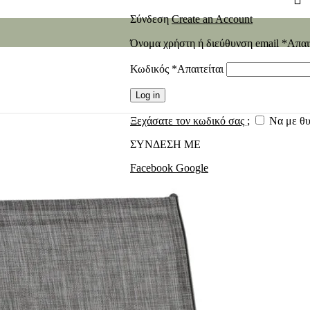
Σύνδεση
Create an Account
Όνομα χρήστη ή διεύθυνση email
*
Απαι
Κωδικός
*
Απαιτείται
Log in
Ξεχάσατε τον κωδικό σας ;
Να με θ
ΣΥΝΔΕΣΗ ΜΕ
Facebook
Google