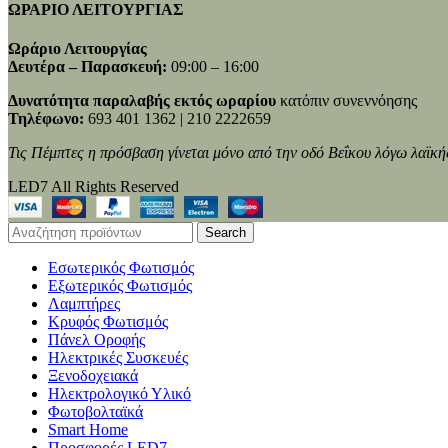
ΩΡΑΡΙΟ ΛΕΙΤΟΥΡΓΙΑΣ
Ωράριο Λειτουργίας
Δευτέρα – Παρασκευή:
09:00 – 16:00
Δυνατότητα παραλαβής εκτός ωραρίου
κατόπιν συνεννόησης
Τηλέφωνο:
693 401 1362 | 210 2222659
Τις Πέμπτες η πρόσβαση γίνεται μόνο από την οδό Βεΐκου λόγω λαϊκή
LED7 All Rights Reserved
Search
Εσωτερικός Φωτισμός
Εξωτερικός Φωτισμός
Λαμπτήρες
Κρυφός Φωτισμός
Πάνελ Οροφής
Ηλεκτρικές Συσκευές
Ξενοδοχειακά
Ηλεκτρολογικό Υλικό
Φωτοβολταϊκά
Smart Home
Προσφορές LED7