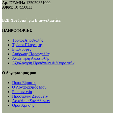
Αρ. Γ.Ε.ΜΗ.:
135059351000
ΑΦΜ:
107550833
B2B Χονδρική για Επαγγελματίες
ΠΛΗΡΟΦΟΡΙΕΣ
Τρόποι Αποστολής
Τρόποι Πληρωμής
Επιστροφές
Ακύρωση Παραγγελίας
Αναζήτηση Αποστολής
Αξιολόγηση Προϊόντων & Υπηρεσιών
Ο Λογαριασμός μου
Ποιοι Είμαστε
Ο Λογαριασμός Μου
Επικοινωνία
Προσωπικά Δεδομένα
Ασφάλεια Συναλλαγών
Όροι Χρήσης