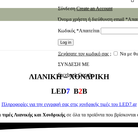
Σύνδεση
Create an Account
Όνομα χρήστη ή διεύθυνση email
*
Απαι
Κωδικός
*
Απαιτείται
Log in
Ξεχάσατε τον κωδικό σας ;
Να με θ
ΣΥΝΔΕΣΗ ΜΕ
Facebook
Google
ΛΙΑΝΙΚΗ – ΧΟΝΔΡΙΚΗ
LED
7
B
2
B
Πληροφορίες για την εγγραφή σας στις χονδρικής τιμές του LED7.gr
ι
τιμές Λιανικής και Χονδρικής
σε όλα τα προϊόντα που βρίσκονται 