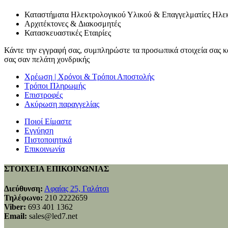
Καταστήματα Ηλεκτρολογικού Υλικού & Επαγγελματίες Ηλε
Αρχιτέκτονες & Διακοσμητές
Κατασκευαστικές Εταιρίες
Κάντε την εγγραφή σας, συμπληρώστε τα προσωπικά στοιχεία σας κα
σας σαν πελάτη χονδρικής
Χρέωση | Χρόνοι & Τρόποι Αποστολής
Τρόποι Πληρωμής
Επιστροφές
Ακύρωση παραγγελίας
Ποιοί Είμαστε
Εγγύηση
Πιστοποιητικά
Επικοινωνία
ΣΤΟΙΧΕΙΑ ΕΠΙΚΟΙΝΩΝΙΑΣ
Διεύθυνση:
Αφαίας 25, Γαλάτσι
Τηλέφωνο:
210 2222659
Viber:
693 401 1362
Email:
sales@led7.net