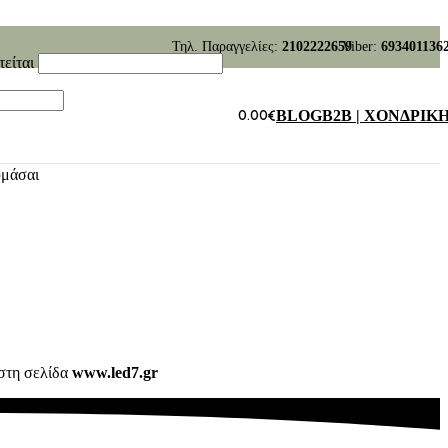
Τηλ. Παραγγελίες:
2102222659
Viber:
693401136
τείται
0.00
€
BLOG
B2B | ΧΟΝΔΡΙΚ
υμάσαι
στη σελίδα
www.led7.gr