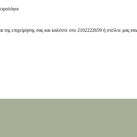
κτρολόγοι
ι της επιχείρησης σας και καλέστε στο 2102222659 ή στείλτε μας em