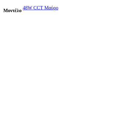
48W CCT Μαύρο
Mοντέλο