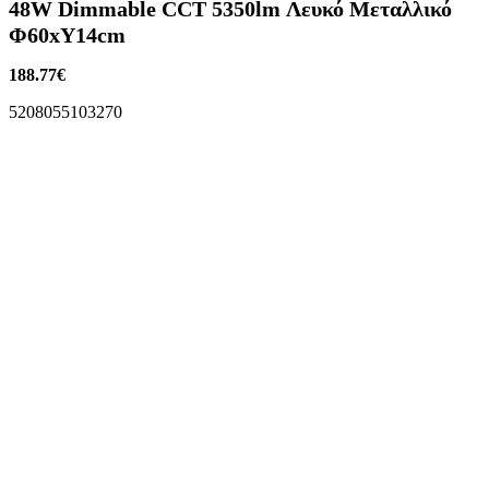
48W Dimmable CCT 5350lm Λευκό Μεταλλικό
Φ60xΥ14cm
188.77
€
5208055103270