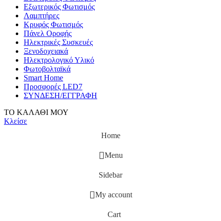
Εξωτερικός Φωτισμός
Λαμπτήρες
Κρυφός Φωτισμός
Πάνελ Οροφής
Ηλεκτρικές Συσκευές
Ξενοδοχειακά
Ηλεκτρολογικό Υλικό
Φωτοβολταϊκά
Smart Home
Προσφορές LED7
ΣΥΝΔΕΣΗ/ΕΓΓΡΑΦΗ
ΤΟ ΚΑΛΑΘΙ ΜΟΥ
Κλείσε
Home
Menu
Sidebar
My account
Cart