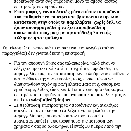
περίπτωση αυτή σας επιβαρύνει μόνο το άμεσο κόστος
επιστροφής των προϊόντων.
Επιστροφές γίνονται δεκτές μόνο εφόσον τα προϊόντα
που επιθυμείτε να επιστρέψετε βρίσκονται στην ίδια
κατάσταση στην οποία τα παραλάβατε, χωρίς δηλ. να
έχουν αποσφραγισθεί ή να έχει παραβιασθεί η
συσκευασία τους, μαζί με την απόδειξη λιανικής
πώλησης ή το τιμολόγιο.
Σημείωση: Στα φωτιστικά τα οποια ειναι εισαγωγής(κατόπιν
παραγγελίας) δεν γινεται δεκτή η επιστροφή.
Για την αποφυγή δικής σας ταλαιπωρίας, καλό είναι να
ελέγχετε προσεκτικά κατά τη στιγμή της παράδοσης της
παραγγελίας σας την κατάσταση των πωλούμενων προϊόντων
και το άθικτο της συσκευασίας τους, προκειμένου να
διαπιστωθούν τυχόν εμφανή ελαττώματα (π.χ. σπασμένο
εμπόρευμα, λάθος είδος κλπ). Για την επιθυμία σας να μας
επιστρέψετε τα προϊόντα που αγοράσατε αποστείλετε μας e-
mail στο
sales[at]led7[dot]net
Σε περίπτωση επιστροφής των προϊόντων και αναλόγως
αφενός με τον τρόπο που επιλέξατε να πληρώσετε την
παραγγελία σας και αφετέρου τον τρόπο που θα
πραγματοποιηθεί η επιστροφή τους, η επιστροφή των
χρημάτων σας θα ολοκληρωθεί εντός 30 ημερών από την