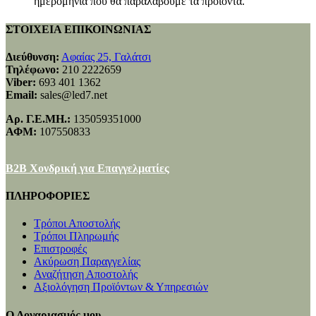
ημερομηνία που θα παραλάβουμε τα προϊόντα.
ΣΤΟΙΧΕΙΑ ΕΠΙΚΟΙΝΩΝΙΑΣ
Διεύθυνση:
Αφαίας 25, Γαλάτσι
Τηλέφωνο:
210 2222659
Viber:
693 401 1362
Email:
sales@led7.net
Αρ. Γ.Ε.ΜΗ.:
135059351000
ΑΦΜ:
107550833
B2B Χονδρική για Επαγγελματίες
ΠΛΗΡΟΦΟΡΙΕΣ
Τρόποι Αποστολής
Τρόποι Πληρωμής
Επιστροφές
Ακύρωση Παραγγελίας
Αναζήτηση Αποστολής
Αξιολόγηση Προϊόντων & Υπηρεσιών
Ο Λογαριασμός μου