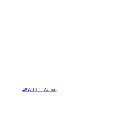
48W CCT Λευκό