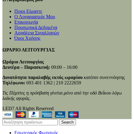
Ποιοι Είμαστε
Ο Λογαριασμός Μου
Επικοινωνία
Προσωπικά Δεδομένα
Ασφάλεια Συναλλαγών
Όροι Χρήσης
ΩΡΑΡΙΟ ΛΕΙΤΟΥΡΓΙΑΣ
Ωράριο Λειτουργίας
Δευτέρα – Παρασκευή:
09:00 – 16:00
Δυνατότητα παραλαβής εκτός ωραρίου
κατόπιν συνεννόησης
Τηλέφωνο:
693 401 1362 | 210 2222659
Τις Πέμπτες η πρόσβαση γίνεται μόνο από την οδό Βεΐκου λόγω
λαϊκής αγοράς.
LED7 All Rights Reserved
Search
Εσωτερικός Φωτισμός