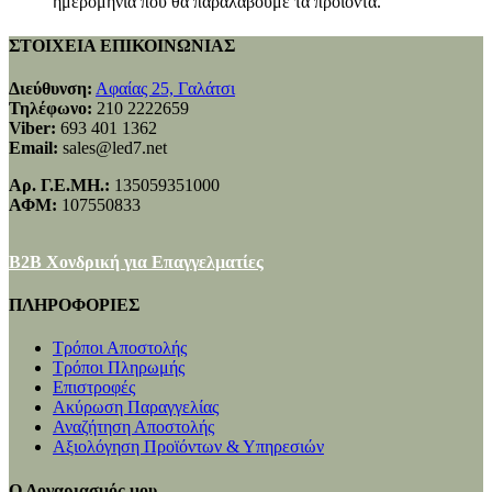
ημερομηνία που θα παραλάβουμε τα προϊόντα.
ΣΤΟΙΧΕΙΑ ΕΠΙΚΟΙΝΩΝΙΑΣ
Διεύθυνση:
Αφαίας 25, Γαλάτσι
Τηλέφωνο:
210 2222659
Viber:
693 401 1362
Email:
sales@led7.net
Αρ. Γ.Ε.ΜΗ.:
135059351000
ΑΦΜ:
107550833
B2B Χονδρική για Επαγγελματίες
ΠΛΗΡΟΦΟΡΙΕΣ
Τρόποι Αποστολής
Τρόποι Πληρωμής
Επιστροφές
Ακύρωση Παραγγελίας
Αναζήτηση Αποστολής
Αξιολόγηση Προϊόντων & Υπηρεσιών
Ο Λογαριασμός μου