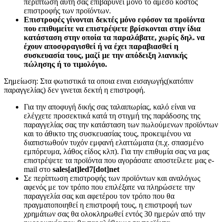
περίπτωση αυτή σας επιβαρύνει μόνο το άμεσο κόστος
επιστροφής των προϊόντων.
Επιστροφές γίνονται δεκτές μόνο εφόσον τα προϊόντα
που επιθυμείτε να επιστρέψετε βρίσκονται στην ίδια
κατάσταση στην οποία τα παραλάβατε, χωρίς δηλ. να
έχουν αποσφραγισθεί ή να έχει παραβιασθεί η
συσκευασία τους, μαζί με την απόδειξη λιανικής
πώλησης ή το τιμολόγιο.
Σημείωση: Στα φωτιστικά τα οποια ειναι εισαγωγής(κατόπιν
παραγγελίας) δεν γινεται δεκτή η επιστροφή.
Για την αποφυγή δικής σας ταλαιπωρίας, καλό είναι να
ελέγχετε προσεκτικά κατά τη στιγμή της παράδοσης της
παραγγελίας σας την κατάσταση των πωλούμενων προϊόντων
και το άθικτο της συσκευασίας τους, προκειμένου να
διαπιστωθούν τυχόν εμφανή ελαττώματα (π.χ. σπασμένο
εμπόρευμα, λάθος είδος κλπ). Για την επιθυμία σας να μας
επιστρέψετε τα προϊόντα που αγοράσατε αποστείλετε μας e-
mail στο
sales[at]led7[dot]net
Σε περίπτωση επιστροφής των προϊόντων και αναλόγως
αφενός με τον τρόπο που επιλέξατε να πληρώσετε την
παραγγελία σας και αφετέρου τον τρόπο που θα
πραγματοποιηθεί η επιστροφή τους, η επιστροφή των
χρημάτων σας θα ολοκληρωθεί εντός 30 ημερών από την