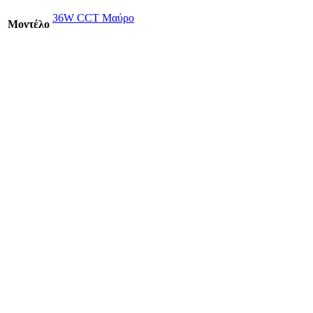
36W CCT Μαύρο
Mοντέλο