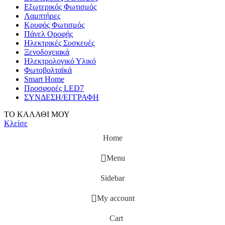
Εξωτερικός Φωτισμός
Λαμπτήρες
Κρυφός Φωτισμός
Πάνελ Οροφής
Ηλεκτρικές Συσκευές
Ξενοδοχειακά
Ηλεκτρολογικό Υλικό
Φωτοβολταϊκά
Smart Home
Προσφορές LED7
ΣΥΝΔΕΣΗ/ΕΓΓΡΑΦΗ
ΤΟ ΚΑΛΑΘΙ ΜΟΥ
Κλείσε
Home
Menu
Sidebar
My account
Cart