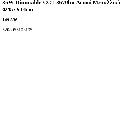
36W Dimmable CCT 3670lm Λευκό Μεταλλικό
Φ45xΥ14cm
149.83
€
5208055103195