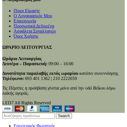
Ποιοι Είμαστε
Ο Λογαριασμός Μου
Επικοινωνία
Προσωπικά Δεδομένα
Ασφάλεια Συναλλαγών
Όροι Χρήσης
ΩΡΑΡΙΟ ΛΕΙΤΟΥΡΓΙΑΣ
Ωράριο Λειτουργίας
Δευτέρα – Παρασκευή:
09:00 – 16:00
Δυνατότητα παραλαβής εκτός ωραρίου
κατόπιν συνεννόησης
Τηλέφωνο:
693 401 1362 | 210 2222659
Τις Πέμπτες η πρόσβαση γίνεται μόνο από την οδό Βεΐκου λόγω
λαϊκής αγοράς.
LED7 All Rights Reserved
Search
Εσωτερικός Φωτισμός