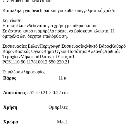
UV Protection 50% εκρού.
Κατάλληλη για beach bar και για κάθε επαγγελματική χρήση
Σημείωση:
Η ομπρέλα ενδείκνυται για χρήση με αίθριο καιρό.
Σε άστατο καιρό η ομπρέλα πρέπει να βρίσκεται κλειστή. Η
ομπρέλα δεν δέχεται επιδιόρθωση.
Συσκευασίες ΕιδώνΠεριγραφή ΣυσκευασίαςΜικτό ΒάροςΚαθαρό
ΒάροςΒασικός ΌγκοςΒήμα ΌγκουΠοσότητα ΑλλαγήςΑριθμός
ΤεμαχίωνΜήκος mΠλάτος mΎψος m1
PCS1110.50.117810012.550.220.21
Επιπλέον πληροφορίες
Βάρος
11 κ.
Διαστάσεις
2.55 × 0.21 × 0.22 cm
Χρήση
Ομπρέλες
Χρώμα
Μπεζ