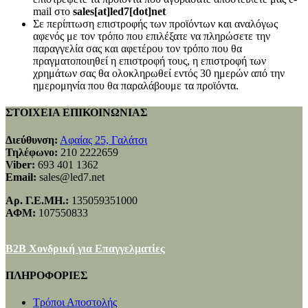
mail στο
sales[at]led7[dot]net
Σε περίπτωση επιστροφής των προϊόντων και αναλόγως
αφενός με τον τρόπο που επιλέξατε να πληρώσετε την
παραγγελία σας και αφετέρου τον τρόπο που θα
πραγματοποιηθεί η επιστροφή τους, η επιστροφή των
χρημάτων σας θα ολοκληρωθεί εντός 30 ημερών από την
ημερομηνία που θα παραλάβουμε τα προϊόντα.
ΣΤΟΙΧΕΙΑ ΕΠΙΚΟΙΝΩΝΙΑΣ
Διεύθυνση:
Αφαίας 25, Γαλάτσι
Τηλέφωνο:
210 2222659
Viber:
693 401 1362
Email:
sales@led7.net
Αρ. Γ.Ε.ΜΗ.:
135059351000
ΑΦΜ:
107550833
B2B Χονδρική για Επαγγελματίες
ΠΛΗΡΟΦΟΡΙΕΣ
Τρόποι Αποστολής