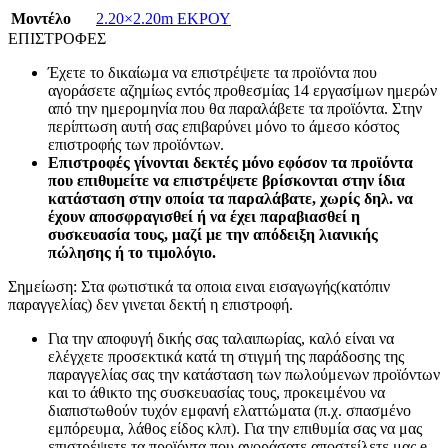
Mοντέλο
2.20×2.20m ΕΚΡΟΥ
ΕΠΙΣΤΡΟΦΕΣ
Έχετε το δικαίωμα να επιστρέψετε τα προϊόντα που
αγοράσετε αζημίως εντός προθεσμίας 14 εργασίμων ημερών
από την ημερομηνία που θα παραλάβετε τα προϊόντα. Στην
περίπτωση αυτή σας επιβαρύνει μόνο το άμεσο κόστος
επιστροφής των προϊόντων.
Επιστροφές γίνονται δεκτές μόνο εφόσον τα προϊόντα
που επιθυμείτε να επιστρέψετε βρίσκονται στην ίδια
κατάσταση στην οποία τα παραλάβατε, χωρίς δηλ. να
έχουν αποσφραγισθεί ή να έχει παραβιασθεί η
συσκευασία τους, μαζί με την απόδειξη λιανικής
πώλησης ή το τιμολόγιο.
Σημείωση: Στα φωτιστικά τα οποια ειναι εισαγωγής(κατόπιν
παραγγελίας) δεν γινεται δεκτή η επιστροφή.
Για την αποφυγή δικής σας ταλαιπωρίας, καλό είναι να
ελέγχετε προσεκτικά κατά τη στιγμή της παράδοσης της
παραγγελίας σας την κατάσταση των πωλούμενων προϊόντων
και το άθικτο της συσκευασίας τους, προκειμένου να
διαπιστωθούν τυχόν εμφανή ελαττώματα (π.χ. σπασμένο
εμπόρευμα, λάθος είδος κλπ). Για την επιθυμία σας να μας
επιστρέψετε τα προϊόντα που αγοράσατε αποστείλετε μας e-