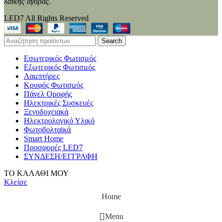
λαϊκής αγοράς.
LED7 All Rights Reserved
Search
Εσωτερικός Φωτισμός
Εξωτερικός Φωτισμός
Λαμπτήρες
Κρυφός Φωτισμός
Πάνελ Οροφής
Ηλεκτρικές Συσκευές
Ξενοδοχειακά
Ηλεκτρολογικό Υλικό
Φωτοβολταϊκά
Smart Home
Προσφορές LED7
ΣΥΝΔΕΣΗ/ΕΓΓΡΑΦΗ
ΤΟ ΚΑΛΑΘΙ ΜΟΥ
Κλείσε
Home
Menu