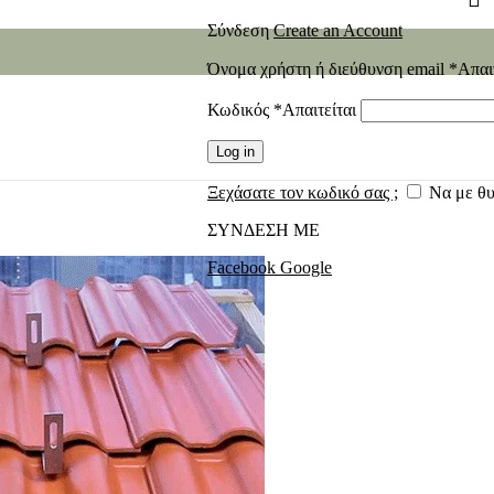
Σύνδεση
Create an Account
Όνομα χρήστη ή διεύθυνση email
*
Απαι
Κωδικός
*
Απαιτείται
Log in
Ξεχάσατε τον κωδικό σας ;
Να με θ
ΣΥΝΔΕΣΗ ΜΕ
Facebook
Google