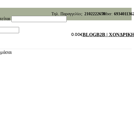
Τηλ. Παραγγελίες:
2102222659
Viber:
693401136
τείται
0.00
€
BLOG
B2B | ΧΟΝΔΡΙΚ
υμάσαι