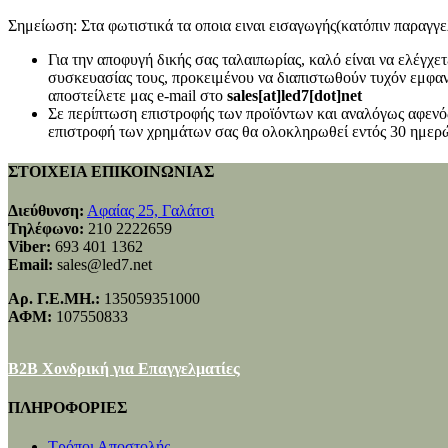
Σημείωση: Στα φωτιστικά τα οποια ειναι εισαγωγής(κατόπιν παραγγελ
Για την αποφυγή δικής σας ταλαιπωρίας, καλό είναι να ελέγχ
συσκευασίας τους, προκειμένου να διαπιστωθούν τυχόν εμφανή
αποστείλετε μας e-mail στο
sales[at]led7[dot]net
Σε περίπτωση επιστροφής των προϊόντων και αναλόγως αφενός
επιστροφή των χρημάτων σας θα ολοκληρωθεί εντός 30 ημερώ
ΣΤΟΙΧΕΙΑ ΕΠΙΚΟΙΝΩΝΙΑΣ
Διεύθυνση:
Αφαίας 25, Γαλάτσι
Τηλέφωνο:
210 2222659
Viber:
693 401 1362
Email:
sales@led7.net
Αρ. Γ.Ε.ΜΗ.:
135059351000
ΑΦΜ:
107550833
B2B Χονδρική για Επαγγελματίες
ΠΛΗΡΟΦΟΡΙΕΣ
Τρόποι Αποστολής