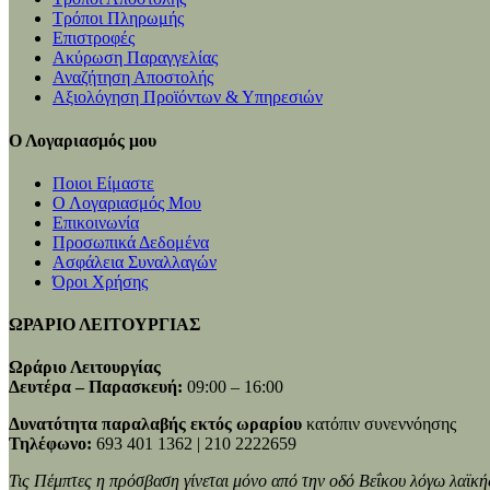
Τρόποι Πληρωμής
Επιστροφές
Ακύρωση Παραγγελίας
Αναζήτηση Αποστολής
Αξιολόγηση Προϊόντων & Υπηρεσιών
Ο Λογαριασμός μου
Ποιοι Είμαστε
Ο Λογαριασμός Μου
Επικοινωνία
Προσωπικά Δεδομένα
Ασφάλεια Συναλλαγών
Όροι Χρήσης
ΩΡΑΡΙΟ ΛΕΙΤΟΥΡΓΙΑΣ
Ωράριο Λειτουργίας
Δευτέρα – Παρασκευή:
09:00 – 16:00
Δυνατότητα παραλαβής εκτός ωραρίου
κατόπιν συνεννόησης
Τηλέφωνο:
693 401 1362 | 210 2222659
Τις Πέμπτες η πρόσβαση γίνεται μόνο από την οδό Βεΐκου λόγω λαϊκή