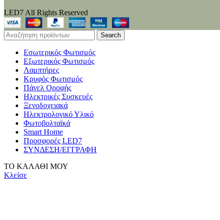
LED7 All Rights Reserved
Search
Εσωτερικός Φωτισμός
Εξωτερικός Φωτισμός
Λαμπτήρες
Κρυφός Φωτισμός
Πάνελ Οροφής
Ηλεκτρικές Συσκευές
Ξενοδοχειακά
Ηλεκτρολογικό Υλικό
Φωτοβολταϊκά
Smart Home
Προσφορές LED7
ΣΥΝΔΕΣΗ/ΕΓΓΡΑΦΗ
ΤΟ ΚΑΛΑΘΙ ΜΟΥ
Κλείσε