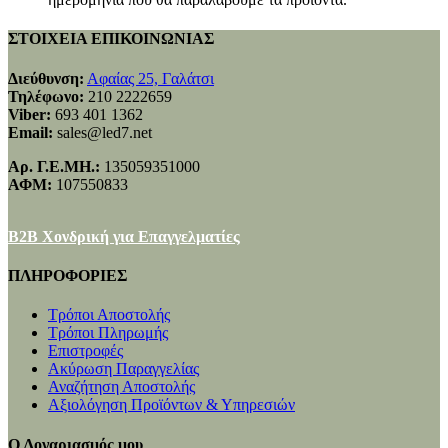
ΣΤΟΙΧΕΙΑ ΕΠΙΚΟΙΝΩΝΙΑΣ
Διεύθυνση:
Αφαίας 25, Γαλάτσι
Τηλέφωνο:
210 2222659
Viber:
693 401 1362
Email:
sales@led7.net
Αρ. Γ.Ε.ΜΗ.:
135059351000
ΑΦΜ:
107550833
B2B Χονδρική για Επαγγελματίες
ΠΛΗΡΟΦΟΡΙΕΣ
Τρόποι Αποστολής
Τρόποι Πληρωμής
Επιστροφές
Ακύρωση Παραγγελίας
Αναζήτηση Αποστολής
Αξιολόγηση Προϊόντων & Υπηρεσιών
Ο Λογαριασμός μου