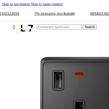
Skip to navigation
Skip to main content
2102222659
5% έκπτωσης στο Καλάθι
693401136
Search