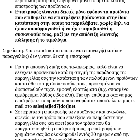
περίπτωση αυτή σας επιβαρύνει μόνο το άμεσο κόστος
επιστροφής των προϊόντων.
Επιστροφές γίνονται δεκτές μόνο εφόσον τα προϊόντα
που επιθυμείτε να επιστρέψετε βρίσκονται στην ίδια
κατάσταση στην οποία τα παραλάβατε, χωρίς δηλ. να
έχουν αποσφραγισθεί ή να έχει παραβιασθεί η
συσκευασία τους, μαζί με την απόδειξη λιανικής
πώλησης ή το τιμολόγιο.
Σημείωση: Στα φωτιστικά τα οποια ειναι εισαγωγής(κατόπιν
παραγγελίας) δεν γινεται δεκτή η επιστροφή.
Για την αποφυγή δικής σας ταλαιπωρίας, καλό είναι να
ελέγχετε προσεκτικά κατά τη στιγμή της παράδοσης της
παραγγελίας σας την κατάσταση των πωλούμενων προϊόντων
και το άθικτο της συσκευασίας τους, προκειμένου να
διαπιστωθούν τυχόν εμφανή ελαττώματα (π.χ. σπασμένο
εμπόρευμα, λάθος είδος κλπ). Για την επιθυμία σας να μας
επιστρέψετε τα προϊόντα που αγοράσατε αποστείλετε μας e-
mail στο
sales[at]led7[dot]net
Σε περίπτωση επιστροφής των προϊόντων και αναλόγως
αφενός με τον τρόπο που επιλέξατε να πληρώσετε την
παραγγελία σας και αφετέρου τον τρόπο που θα
πραγματοποιηθεί η επιστροφή τους, η επιστροφή των
χρημάτων σας θα ολοκληρωθεί εντός 30 ημερών από την
ημερομηνία που θα παραλάβουμε τα προϊόντα.