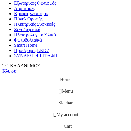
Εξωτερικός Φωτισμός
Λαμπτήρες
Κρυφός Φωτισμός
Πάνελ Οροφής
Ηλεκτρικές Συσκευές
Ξενοδοχειακά
Ηλεκτρολογικό Υλικό
Φωτοβολταϊκά
Smart Home
Προσφορές LED7
ΣΥΝΔΕΣΗ/ΕΓΓΡΑΦΗ
ΤΟ ΚΑΛΑΘΙ ΜΟΥ
Κλείσε
Home
Menu
Sidebar
My account
Cart