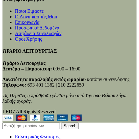
Ποιοι Είμαστε
Ο Λογαριασμός Μου
Επικοινωνία
Προσωπικά Δεδομένα
Ασφάλεια Συναλλαγών
Όροι Χρήσης
ΩΡΑΡΙΟ ΛΕΙΤΟΥΡΓΙΑΣ
Ωράριο Λειτουργίας
Δευτέρα – Παρασκευή:
09:00 – 16:00
Δυνατότητα παραλαβής εκτός ωραρίου
κατόπιν συνεννόησης
Τηλέφωνο:
693 401 1362 | 210 2222659
Τις Πέμπτες η πρόσβαση γίνεται μόνο από την οδό Βεΐκου λόγω
λαϊκής αγοράς.
LED7 All Rights Reserved
Search
Εσωτερικός Φωτισμός