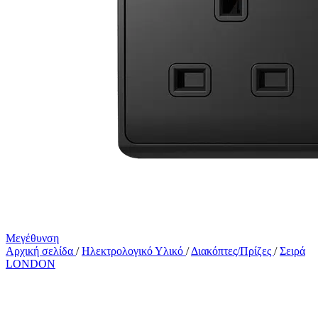
Μεγέθυνση
Αρχική σελίδα
/
Ηλεκτρολογικό Υλικό
/
Διακόπτες/Πρίζες
/
Σειρά
LONDON