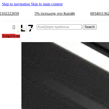
Skip to navigation
Skip to main content
2102222659
5% έκπτωσης στο Καλάθι
693401136
Search
Αναμένεται