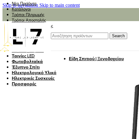
Νέα Προϊόντα
Skip to navigation
Skip to main content
Κατάλογοι
Τρόποι Πληρωμής
Τρόποι Αποστολής
Αναζήτηση Αποστολής
Αξιολόγηση
Φωτιστικά
Search
Φωτιστικά Κήπου
Πάνελ Οροφής
Λαμπτήρες LED
Ταινίες LED
Είδη Σπιτιού | Ξενοδοχείου
Φωτοβολταϊκά
Έξυπνο Σπίτι
Ηλεκτρολογικό Υλικό
Ηλεκτρικές Συσκευές
Προσφορές