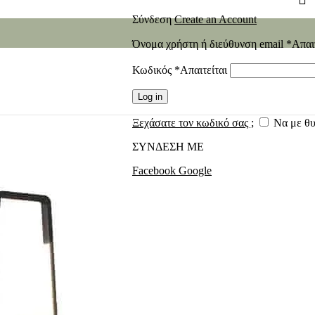
Σύνδεση
Create an Account
Όνομα χρήστη ή διεύθυνση email
*
Απαι
Κωδικός
*
Απαιτείται
Log in
Ξεχάσατε τον κωδικό σας ;
Να με θ
ΣΥΝΔΕΣΗ ΜΕ
Facebook
Google