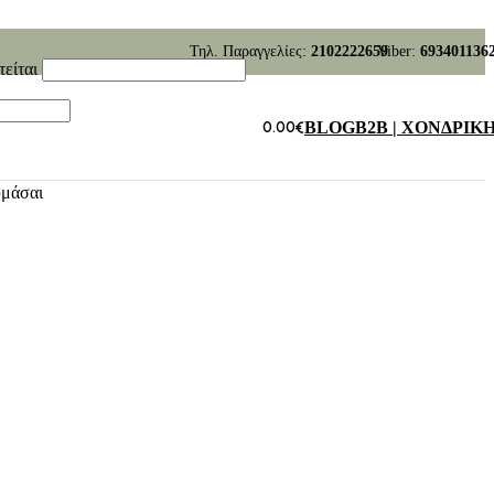
Τηλ. Παραγγελίες:
2102222659
Viber:
693401136
τείται
0.00
€
BLOG
B2B | ΧΟΝΔΡΙΚ
υμάσαι