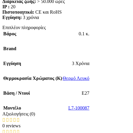
Διάρκειας ζωής:
> 50.000 ώρες
IP :
20
Πιστοποιητικά:
CE και RoHS
Εγγύηση:
3 χρόνια
Επιπλέον πληροφορίες
Βάρος
0.1 κ.
Brand
Εγγύηση
3 Χρόνια
Θερμοκρασία Χρώματος (Κ)
Θερμό Λευκό
Βάση / Ντουί
E27
Mοντέλο
L7-100087
Αξιολογήσεις (0)
0 reviews