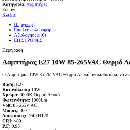
Κατηγορία:
Λαμπτήρες
Follow:
Κλείσε
Περιγραφή
Επιπλέον πληροφορίες
Αξιολογήσεις (0)
ΕΠΙΣΤΡΟΦΕΣ
Περιγραφή
Λαμπτήρας E27 10W 85-265VAC Θερμό Λ
O Λαμπτήρας 10W 85-265VAC Θερμό Λευκό αντικαθιστά κοινό λ
Βάση:
E27
Κατανάλωση:
10W
Χρώμα:
3000Κ Θερμό Λευκό
Φωτεινότητα:
1000Lm
Volt:
85-265V AC
Μοίρες:
360°
Διαστάσεις:
D50xH120
CRI:
<80
P.F:
0.95