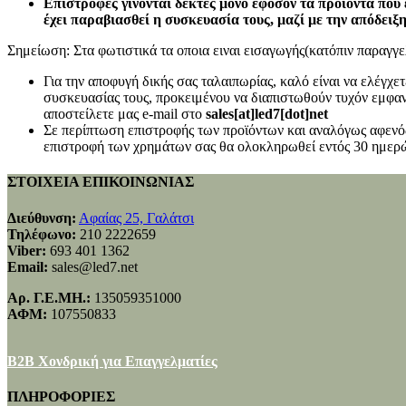
Επιστροφές γίνονται δεκτές μόνο εφόσον τα προϊόντα που 
έχει παραβιασθεί η συσκευασία τους, μαζί με την απόδειξ
Σημείωση: Στα φωτιστικά τα οποια ειναι εισαγωγής(κατόπιν παραγγελ
Για την αποφυγή δικής σας ταλαιπωρίας, καλό είναι να ελέγχ
συσκευασίας τους, προκειμένου να διαπιστωθούν τυχόν εμφανή
αποστείλετε μας e-mail στο
sales[at]led7[dot]net
Σε περίπτωση επιστροφής των προϊόντων και αναλόγως αφενός
επιστροφή των χρημάτων σας θα ολοκληρωθεί εντός 30 ημερώ
ΣΤΟΙΧΕΙΑ ΕΠΙΚΟΙΝΩΝΙΑΣ
Διεύθυνση:
Αφαίας 25, Γαλάτσι
Τηλέφωνο:
210 2222659
Viber:
693 401 1362
Email:
sales@led7.net
Αρ. Γ.Ε.ΜΗ.:
135059351000
ΑΦΜ:
107550833
B2B Χονδρική για Επαγγελματίες
ΠΛΗΡΟΦΟΡΙΕΣ