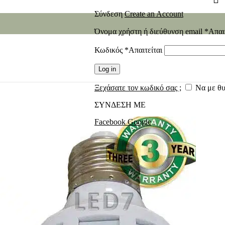
Σύνδεση
Create an Account
Όνομα χρήστη ή διεύθυνση email
*
Απαι
Κωδικός
*
Απαιτείται
Log in
Ξεχάσατε τον κωδικό σας ;
Να με θ
ΣΥΝΔΕΣΗ ΜΕ
Facebook
Google