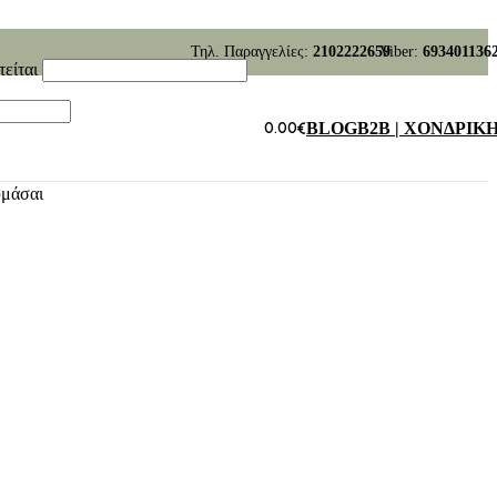
Τηλ. Παραγγελίες:
2102222659
Viber:
693401136
τείται
0.00
€
BLOG
B2B | ΧΟΝΔΡΙΚ
υμάσαι