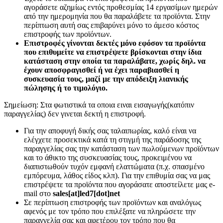
αγοράσετε αζημίως εντός προθεσμίας 14 εργασίμων ημερών
από την ημερομηνία που θα παραλάβετε τα προϊόντα. Στην
περίπτωση αυτή σας επιβαρύνει μόνο το άμεσο κόστος
επιστροφής των προϊόντων.
Επιστροφές γίνονται δεκτές μόνο εφόσον τα προϊόντα
που επιθυμείτε να επιστρέψετε βρίσκονται στην ίδια
κατάσταση στην οποία τα παραλάβατε, χωρίς δηλ. να
έχουν αποσφραγισθεί ή να έχει παραβιασθεί η
συσκευασία τους, μαζί με την απόδειξη λιανικής
πώλησης ή το τιμολόγιο.
Σημείωση: Στα φωτιστικά τα οποια ειναι εισαγωγής(κατόπιν
παραγγελίας) δεν γινεται δεκτή η επιστροφή.
Για την αποφυγή δικής σας ταλαιπωρίας, καλό είναι να
ελέγχετε προσεκτικά κατά τη στιγμή της παράδοσης της
παραγγελίας σας την κατάσταση των πωλούμενων προϊόντων
και το άθικτο της συσκευασίας τους, προκειμένου να
διαπιστωθούν τυχόν εμφανή ελαττώματα (π.χ. σπασμένο
εμπόρευμα, λάθος είδος κλπ). Για την επιθυμία σας να μας
επιστρέψετε τα προϊόντα που αγοράσατε αποστείλετε μας e-
mail στο
sales[at]led7[dot]net
Σε περίπτωση επιστροφής των προϊόντων και αναλόγως
αφενός με τον τρόπο που επιλέξατε να πληρώσετε την
παραγγελία σας και αφετέρου τον τρόπο που θα