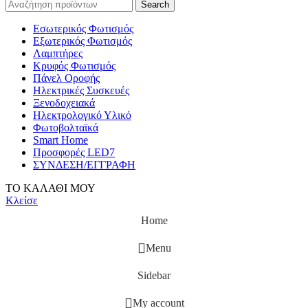
Search
Εσωτερικός Φωτισμός
Εξωτερικός Φωτισμός
Λαμπτήρες
Κρυφός Φωτισμός
Πάνελ Οροφής
Ηλεκτρικές Συσκευές
Ξενοδοχειακά
Ηλεκτρολογικό Υλικό
Φωτοβολταϊκά
Smart Home
Προσφορές LED7
ΣΥΝΔΕΣΗ/ΕΓΓΡΑΦΗ
ΤΟ ΚΑΛΑΘΙ ΜΟΥ
Κλείσε
Home
Menu
Sidebar
My account