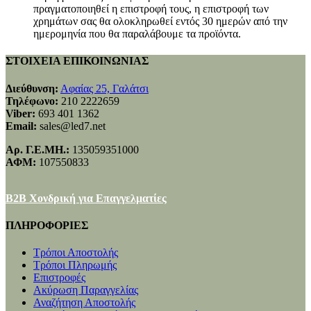
πραγματοποιηθεί η επιστροφή τους, η επιστροφή των
χρημάτων σας θα ολοκληρωθεί εντός 30 ημερών από την
ημερομηνία που θα παραλάβουμε τα προϊόντα.
ΣΤΟΙΧΕΙΑ ΕΠΙΚΟΙΝΩΝΙΑΣ
Διεύθυνση:
Αφαίας 25, Γαλάτσι
Τηλέφωνο:
210 2222659
Viber:
693 401 1362
Email:
sales@led7.net
Αρ. Γ.Ε.ΜΗ.:
135059351000
ΑΦΜ:
107550833
B2B Χονδρική για Επαγγελματίες
ΠΛΗΡΟΦΟΡΙΕΣ
Τρόποι Αποστολής
Τρόποι Πληρωμής
Επιστροφές
Ακύρωση Παραγγελίας
Αναζήτηση Αποστολής