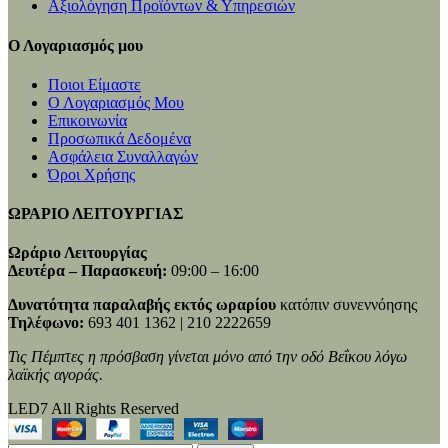
Αξιολόγηση Προϊόντων & Υπηρεσιών
Ο Λογαριασμός μου
Ποιοι Είμαστε
Ο Λογαριασμός Μου
Επικοινωνία
Προσωπικά Δεδομένα
Ασφάλεια Συναλλαγών
Όροι Χρήσης
ΩΡΑΡΙΟ ΛΕΙΤΟΥΡΓΙΑΣ
Ωράριο Λειτουργίας
Δευτέρα – Παρασκευή:
09:00 – 16:00
Δυνατότητα παραλαβής εκτός ωραρίου
κατόπιν συνεννόησης
Τηλέφωνο:
693 401 1362 | 210 2222659
Τις Πέμπτες η πρόσβαση γίνεται μόνο από την οδό Βεΐκου λόγω
λαϊκής αγοράς.
LED7 All Rights Reserved