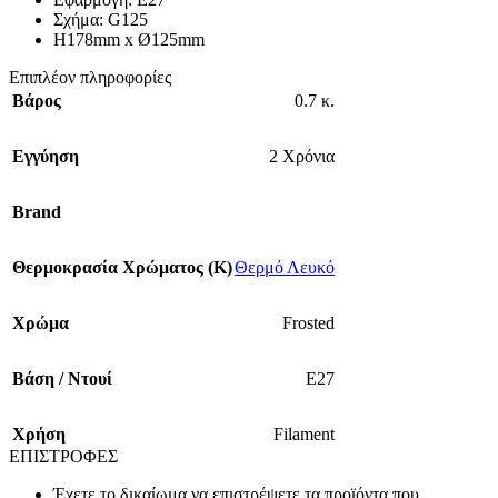
Σχήμα: G125
H178mm x Ø125mm
Επιπλέον πληροφορίες
Βάρος
0.7 κ.
Εγγύηση
2 Χρόνια
Brand
Θερμοκρασία Χρώματος (Κ)
Θερμό Λευκό
Χρώμα
Frosted
Βάση / Ντουί
E27
Χρήση
Filament
ΕΠΙΣΤΡΟΦΕΣ
Έχετε το δικαίωμα να επιστρέψετε τα προϊόντα που