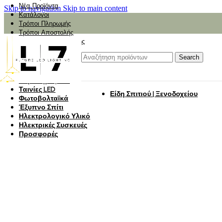
Νέα Προϊόντα
Skip to navigation
Skip to main content
Κατάλογοι
Τρόποι Πληρωμής
Τρόποι Αποστολής
Αναζήτηση Αποστολής
Αξιολόγηση
Φωτιστικά
Search
Φωτιστικά Κήπου
Πάνελ Οροφής
Λαμπτήρες LED
Ταινίες LED
Είδη Σπιτιού | Ξενοδοχείου
Φωτοβολταϊκά
Έξυπνο Σπίτι
Ηλεκτρολογικό Υλικό
Ηλεκτρικές Συσκευές
Προσφορές