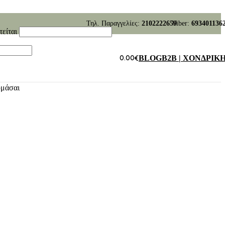
Τηλ. Παραγγελίες:
2102222659
Viber:
693401136
τείται
0.00
€
BLOG
B2B | ΧΟΝΔΡΙΚ
υμάσαι