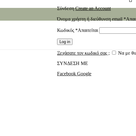
Σύνδεση
Create an Account
Όνομα χρήστη ή διεύθυνση email
*
Απαι
Κωδικός
*
Απαιτείται
Log in
Ξεχάσατε τον κωδικό σας ;
Να με θ
ΣΥΝΔΕΣΗ ΜΕ
Facebook
Google