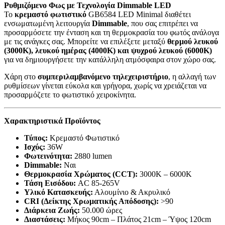
Ρυθμιζόμενο Φως με Τεχνολογία Dimmable LED
Το
κρεμαστό φωτιστικό
GB6584 LED Minimal διαθέτει
ενσωματωμένη λειτουργία
Dimmable
, που σας επιτρέπει να
προσαρμόσετε την ένταση και τη θερμοκρασία του φωτός ανάλογα
με τις ανάγκες σας. Μπορείτε να επιλέξετε μεταξύ
θερμού λευκού
(3000K), λευκού ημέρας (4000K) και ψυχρού λευκού (6000K)
για να δημιουργήσετε την κατάλληλη ατμόσφαιρα στον χώρο σας.
Χάρη στο
συμπεριλαμβανόμενο τηλεχειριστήριο
, η αλλαγή των
ρυθμίσεων γίνεται εύκολα και γρήγορα, χωρίς να χρειάζεται να
προσαρμόζετε το φωτιστικό χειροκίνητα.
Χαρακτηριστικά Προϊόντος
Τύπος:
Κρεμαστό Φωτιστικό
Ισχύς:
36W
Φωτεινότητα:
2880 lumen
Dimmable:
Ναι
Θερμοκρασία Χρώματος (CCT):
3000K – 6000K
Τάση Εισόδου:
AC 85-265V
Υλικό Κατασκευής:
Αλουμίνιο & Ακρυλικό
CRI (Δείκτης Χρωματικής Απόδοσης):
>90
Διάρκεια Ζωής:
50.000 ώρες
Διαστάσεις:
Μήκος 90cm – Πλάτος 21cm – Ύψος 120cm