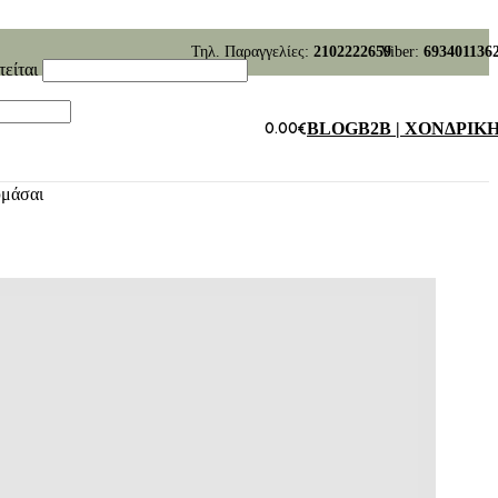
Τηλ. Παραγγελίες:
2102222659
Viber:
693401136
τείται
0.00
€
BLOG
B2B | ΧΟΝΔΡΙΚ
υμάσαι