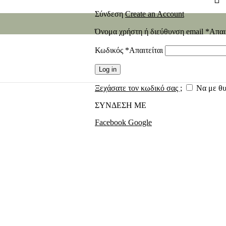
Σύνδεση
Create an Account
Όνομα χρήστη ή διεύθυνση email
*
Απαι
Κωδικός
*
Απαιτείται
Log in
Ξεχάσατε τον κωδικό σας ;
Να με θ
ΣΥΝΔΕΣΗ ΜΕ
Facebook
Google