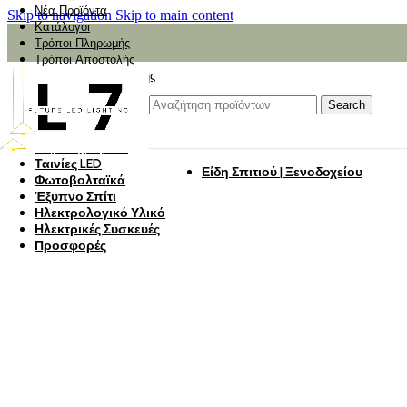
Νέα Προϊόντα
Skip to navigation
Skip to main content
Κατάλογοι
Τρόποι Πληρωμής
Τρόποι Αποστολής
Αναζήτηση Αποστολής
Αξιολόγηση
Φωτιστικά
Search
Φωτιστικά Κήπου
Πάνελ Οροφής
Λαμπτήρες LED
Ταινίες LED
Είδη Σπιτιού | Ξενοδοχείου
Φωτοβολταϊκά
Έξυπνο Σπίτι
Ηλεκτρολογικό Υλικό
Ηλεκτρικές Συσκευές
Προσφορές