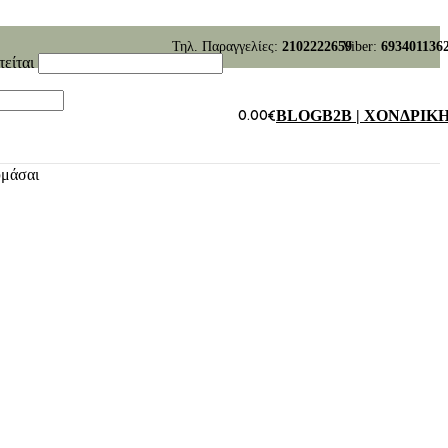
Τηλ. Παραγγελίες:
2102222659
Viber:
693401136
τείται
0.00
€
BLOG
B2B | ΧΟΝΔΡΙΚ
υμάσαι