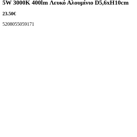
5W 3000K 400lm Λευκό Αλουμίνιο D5,6xH10cm
23.50
€
5208055059171