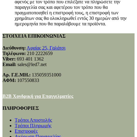
αφενός με τον τρόπο που επιλέξατε να πληρώσετε την
παραγγελία σας και αφετέρου τον τρόπο που θα
πραγματοποιηθεί η επιστροφή τους, η επιστροφή των
χρημάτων σας θα ολοκληρωθεί εντός 30 ημερών από την
ημερομηνία που θα παραλάβουμε τα προϊόντα.
ΣΤΟΙΧΕΙΑ ΕΠΙΚΟΙΝΩΝΙΑΣ
Διεύθυνση:
Αφαίας 25, Γαλάτσι
Τηλέφωνο:
210 2222659
Viber:
693 401 1362
Email:
sales@led7.net
Αρ. Γ.Ε.ΜΗ.:
135059351000
ΑΦΜ:
107550833
B2B Χονδρική για Επαγγελματίες
ΠΛΗΡΟΦΟΡΙΕΣ
Τρόποι Αποστολής
Τρόποι Πληρωμής
Επιστροφές
Ακύρωση Παραγγελίας