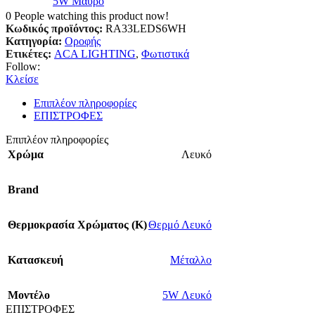
5W Μαύρο
0
People watching this product now!
Κωδικός προϊόντος:
RA33LEDS6WH
Κατηγορία:
Οροφής
Ετικέτες:
ACA LIGHTING
,
Φωτιστικά
Follow:
Κλείσε
Επιπλέον πληροφορίες
ΕΠΙΣΤΡΟΦΕΣ
Επιπλέον πληροφορίες
Χρώμα
Λευκό
Brand
Θερμοκρασία Χρώματος (Κ)
Θερμό Λευκό
Κατασκευή
Μέταλλο
Mοντέλο
5W Λευκό
ΕΠΙΣΤΡΟΦΕΣ