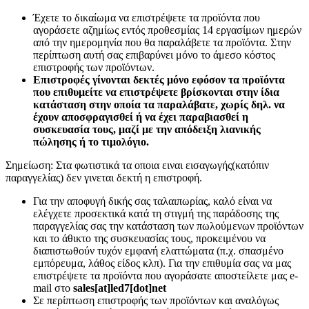
Έχετε το δικαίωμα να επιστρέψετε τα προϊόντα που
αγοράσετε αζημίως εντός προθεσμίας 14 εργασίμων ημερών
από την ημερομηνία που θα παραλάβετε τα προϊόντα. Στην
περίπτωση αυτή σας επιβαρύνει μόνο το άμεσο κόστος
επιστροφής των προϊόντων.
Επιστροφές γίνονται δεκτές μόνο εφόσον τα προϊόντα
που επιθυμείτε να επιστρέψετε βρίσκονται στην ίδια
κατάσταση στην οποία τα παραλάβατε, χωρίς δηλ. να
έχουν αποσφραγισθεί ή να έχει παραβιασθεί η
συσκευασία τους, μαζί με την απόδειξη λιανικής
πώλησης ή το τιμολόγιο.
Σημείωση: Στα φωτιστικά τα οποια ειναι εισαγωγής(κατόπιν
παραγγελίας) δεν γινεται δεκτή η επιστροφή.
Για την αποφυγή δικής σας ταλαιπωρίας, καλό είναι να
ελέγχετε προσεκτικά κατά τη στιγμή της παράδοσης της
παραγγελίας σας την κατάσταση των πωλούμενων προϊόντων
και το άθικτο της συσκευασίας τους, προκειμένου να
διαπιστωθούν τυχόν εμφανή ελαττώματα (π.χ. σπασμένο
εμπόρευμα, λάθος είδος κλπ). Για την επιθυμία σας να μας
επιστρέψετε τα προϊόντα που αγοράσατε αποστείλετε μας e-
mail στο
sales[at]led7[dot]net
Σε περίπτωση επιστροφής των προϊόντων και αναλόγως