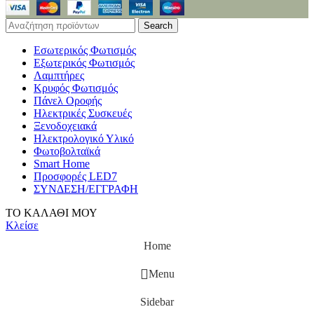
Search
Εσωτερικός Φωτισμός
Εξωτερικός Φωτισμός
Λαμπτήρες
Κρυφός Φωτισμός
Πάνελ Οροφής
Ηλεκτρικές Συσκευές
Ξενοδοχειακά
Ηλεκτρολογικό Υλικό
Φωτοβολταϊκά
Smart Home
Προσφορές LED7
ΣΥΝΔΕΣΗ/ΕΓΓΡΑΦΗ
ΤΟ ΚΑΛΑΘΙ ΜΟΥ
Κλείσε
Home
Menu
Sidebar