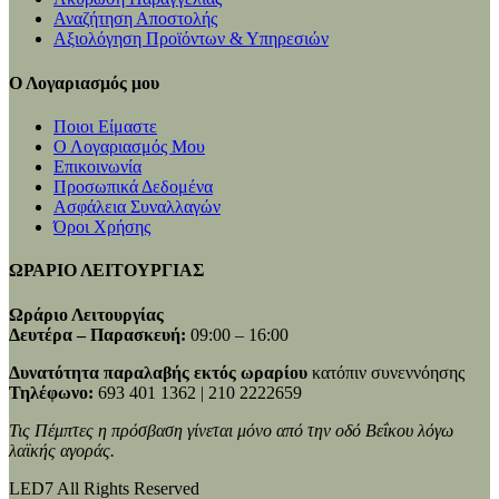
Αναζήτηση Αποστολής
Αξιολόγηση Προϊόντων & Υπηρεσιών
Ο Λογαριασμός μου
Ποιοι Είμαστε
Ο Λογαριασμός Μου
Επικοινωνία
Προσωπικά Δεδομένα
Ασφάλεια Συναλλαγών
Όροι Χρήσης
ΩΡΑΡΙΟ ΛΕΙΤΟΥΡΓΙΑΣ
Ωράριο Λειτουργίας
Δευτέρα – Παρασκευή:
09:00 – 16:00
Δυνατότητα παραλαβής εκτός ωραρίου
κατόπιν συνεννόησης
Τηλέφωνο:
693 401 1362 | 210 2222659
Τις Πέμπτες η πρόσβαση γίνεται μόνο από την οδό Βεΐκου λόγω
λαϊκής αγοράς.
LED7 All Rights Reserved