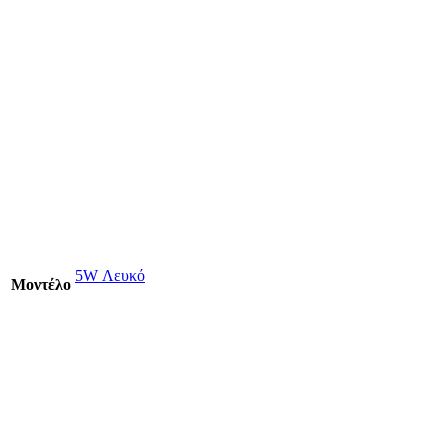
5W Λευκό
Mοντέλο