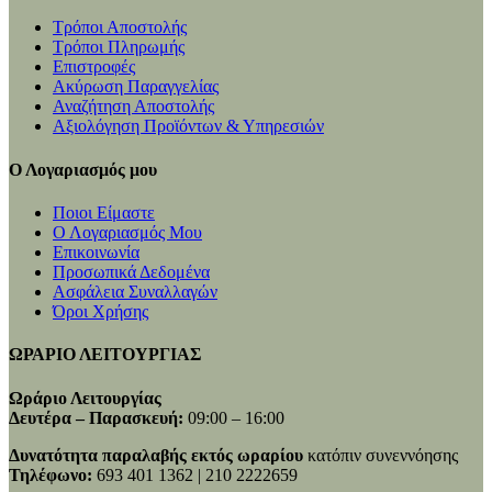
Τρόποι Αποστολής
Τρόποι Πληρωμής
Επιστροφές
Ακύρωση Παραγγελίας
Αναζήτηση Αποστολής
Αξιολόγηση Προϊόντων & Υπηρεσιών
Ο Λογαριασμός μου
Ποιοι Είμαστε
Ο Λογαριασμός Μου
Επικοινωνία
Προσωπικά Δεδομένα
Ασφάλεια Συναλλαγών
Όροι Χρήσης
ΩΡΑΡΙΟ ΛΕΙΤΟΥΡΓΙΑΣ
Ωράριο Λειτουργίας
Δευτέρα – Παρασκευή:
09:00 – 16:00
Δυνατότητα παραλαβής εκτός ωραρίου
κατόπιν συνεννόησης
Τηλέφωνο:
693 401 1362 | 210 2222659