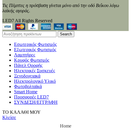
Τις Πέμπτες η πρόσβαση γίνεται μόνο από την οδό Βεΐκου λόγω
λαϊκής αγοράς.
LED7 All Rights Reserved
Search
Εσωτερικός Φωτισμός
Εξωτερικός Φωτισμός
Λαμπτήρες
Κρυφός Φωτισμός
Πάνελ Οροφής
Ηλεκτρικές Συσκευές
Ξενοδοχειακά
Ηλεκτρολογικό Υλικό
Φωτοβολταϊκά
Smart Home
Προσφορές LED7
ΣΥΝΔΕΣΗ/ΕΓΓΡΑΦΗ
ΤΟ ΚΑΛΑΘΙ ΜΟΥ
Κλείσε
Home