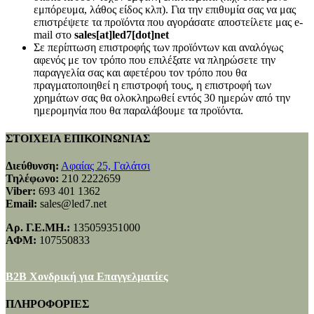
εμπόρευμα, λάθος είδος κλπ). Για την επιθυμία σας να μας
επιστρέψετε τα προϊόντα που αγοράσατε αποστείλετε μας e-
mail στο
sales[at]led7[dot]net
Σε περίπτωση επιστροφής των προϊόντων και αναλόγως
αφενός με τον τρόπο που επιλέξατε να πληρώσετε την
παραγγελία σας και αφετέρου τον τρόπο που θα
πραγματοποιηθεί η επιστροφή τους, η επιστροφή των
χρημάτων σας θα ολοκληρωθεί εντός 30 ημερών από την
ημερομηνία που θα παραλάβουμε τα προϊόντα.
ΣΤΟΙΧΕΙΑ ΕΠΙΚΟΙΝΩΝΙΑΣ
Διεύθυνση:
Αφαίας 25, Γαλάτσι
Τηλέφωνο:
210 2222659
Viber:
693 401 1362
Email:
sales@led7.net
Αρ. Γ.Ε.ΜΗ.:
135059351000
ΑΦΜ:
107550833
B2B Χονδρική για Επαγγελματίες
ΠΛΗΡΟΦΟΡΙΕΣ