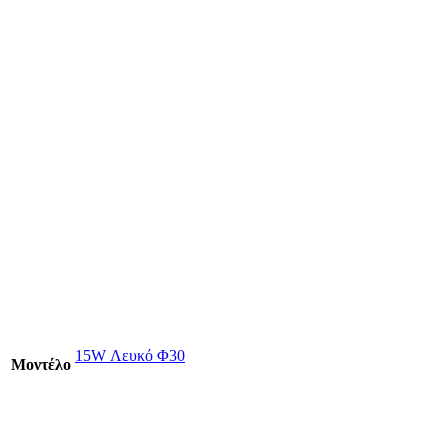
15W Λευκό Φ30
Mοντέλο