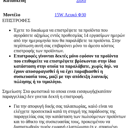
Κατασκευή
Ξύλο
Mοντέλο
15W Λευκό Φ30
ΕΠΙΣΤΡΟΦΕΣ
Έχετε το δικαίωμα να επιστρέψετε τα προϊόντα που
αγοράσετε αζημίως εντός προθεσμίας 14 εργασίμων ημερών
από την ημερομηνία που θα παραλάβετε τα προϊόντα. Στην
περίπτωση αυτή σας επιβαρύνει μόνο το άμεσο κόστος
επιστροφής των προϊόντων.
Επιστροφές γίνονται δεκτές μόνο εφόσον τα προϊόντα
που επιθυμείτε να επιστρέψετε βρίσκονται στην ίδια
κατάσταση στην οποία τα παραλάβατε, χωρίς δηλ. να
έχουν αποσφραγισθεί ή να έχει παραβιασθεί η
συσκευασία τους, μαζί με την απόδειξη λιανικής
πώλησης ή το τιμολόγιο.
Σημείωση: Στα φωτιστικά τα οποια ειναι εισαγωγής(κατόπιν
παραγγελίας) δεν γινεται δεκτή η επιστροφή.
Για την αποφυγή δικής σας ταλαιπωρίας, καλό είναι να
ελέγχετε προσεκτικά κατά τη στιγμή της παράδοσης της
παραγγελίας σας την κατάσταση των πωλούμενων προϊόντων
και το άθικτο της συσκευασίας τους, προκειμένου να
διαπιστωθούν τυχόν εμφανή ελαττώματα (π.χ. σπασμένο