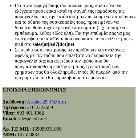
Για την αποφυγή δικής σας ταλαιπωρίας, καλό είναι να
ελέγχετε προσεκτικά κατά τη στιγμή της παράδοσης της
παραγγελίας σας την κατάσταση των πωλούμενων προϊόντων
και το άθικτο της συσκευασίας τους, προκειμένου να
διαπιστωθούν τυχόν εμφανή ελαττώματα (π.χ. σπασμένο
εμπόρευμα, λάθος είδος κλπ). Για την επιθυμία σας να μας
επιστρέψετε τα προϊόντα που αγοράσατε αποστείλετε μας e-
mail στο
sales[at]led7[dot]net
Σε περίπτωση επιστροφής των προϊόντων και αναλόγως
αφενός με τον τρόπο που επιλέξατε να πληρώσετε την
παραγγελία σας και αφετέρου τον τρόπο που θα
πραγματοποιηθεί η επιστροφή τους, η επιστροφή των
χρημάτων σας θα ολοκληρωθεί εντός 30 ημερών από την
ημερομηνία που θα παραλάβουμε τα προϊόντα.
ΣΤΟΙΧΕΙΑ ΕΠΙΚΟΙΝΩΝΙΑΣ
Διεύθυνση:
Αφαίας 25, Γαλάτσι
Τηλέφωνο:
210 2222659
Viber:
693 401 1362
Email:
sales@led7.net
Αρ. Γ.Ε.ΜΗ.:
135059351000
ΑΦΜ:
107550833