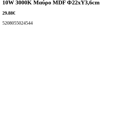
10W 3000K Μαύρο MDF Φ22xΥ3,6cm
29.88
€
5208055024544