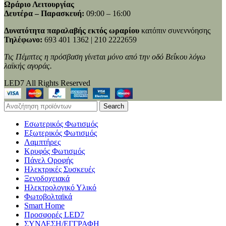
Ωράριο Λειτουργίας
Δευτέρα – Παρασκευή:
09:00 – 16:00
Δυνατότητα παραλαβής εκτός ωραρίου
κατόπιν συνεννόησης
Τηλέφωνο:
693 401 1362 | 210 2222659
Τις Πέμπτες η πρόσβαση γίνεται μόνο από την οδό Βεΐκου λόγω
λαϊκής αγοράς.
LED7 All Rights Reserved
Search
Εσωτερικός Φωτισμός
Εξωτερικός Φωτισμός
Λαμπτήρες
Κρυφός Φωτισμός
Πάνελ Οροφής
Ηλεκτρικές Συσκευές
Ξενοδοχειακά
Ηλεκτρολογικό Υλικό
Φωτοβολταϊκά
Smart Home
Προσφορές LED7
ΣΥΝΔΕΣΗ/ΕΓΓΡΑΦΗ