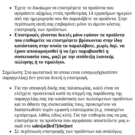
Έχετε το δικαίωμα να επιστρέψετε τα προϊόντα που
αγοράσετε αζημίως εντός προθεσμίας 14 εργασίμων ημερών
από την ημερομηνία που θα παραλάβετε τα προϊόντα. Στην
περίπτωση αυτή σας επιβαρύνει μόνο το άμεσο κόστος
επιστροφής των προϊόντων.
Επιστροφές γίνονται δεκτές μόνο εφόσον τα προϊόντα
που επιθυμείτε να επιστρέψετε βρίσκονται στην ίδια
κατάσταση στην οποία τα παραλάβατε, χωρίς δηλ. να
έχουν αποσφραγισθεί ή να έχει παραβιασθεί η
συσκευασία τους, μαζί με την απόδειξη λιανικής
πώλησης ή το τιμολόγιο.
Σημείωση: Στα φωτιστικά τα οποια ειναι εισαγωγής(κατόπιν
παραγγελίας) δεν γινεται δεκτή η επιστροφή.
Για την αποφυγή δικής σας ταλαιπωρίας, καλό είναι να
ελέγχετε προσεκτικά κατά τη στιγμή της παράδοσης της
παραγγελίας σας την κατάσταση των πωλούμενων προϊόντων
και το άθικτο της συσκευασίας τους, προκειμένου να
διαπιστωθούν τυχόν εμφανή ελαττώματα (π.χ. σπασμένο
εμπόρευμα, λάθος είδος κλπ). Για την επιθυμία σας να μας
επιστρέψετε τα προϊόντα που αγοράσατε αποστείλετε μας e-
mail στο
sales[at]led7[dot]net
Σε περίπτωση επιστροφής των προϊόντων και αναλόγως