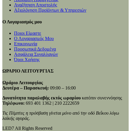
Αναζήτηση Αποστολής
Αξιολόγηση Προϊόντων & Υπηρεσιών
Ο Λογαριασμός μου
Ποιοι Είμαστε
Ο Λογαριασμός Μου
Επικοινωνία
Προσωπικά Δεδομένα
Ασφάλεια Συναλλαγών
Όροι Χρήσης
ΩΡΑΡΙΟ ΛΕΙΤΟΥΡΓΙΑΣ
Ωράριο Λειτουργίας
Δευτέρα – Παρασκευή:
09:00 – 16:00
Δυνατότητα παραλαβής εκτός ωραρίου
κατόπιν συνεννόησης
Τηλέφωνο:
693 401 1362 | 210 2222659
Τις Πέμπτες η πρόσβαση γίνεται μόνο από την οδό Βεΐκου λόγω
λαϊκής αγοράς.
LED7 All Rights Reserved