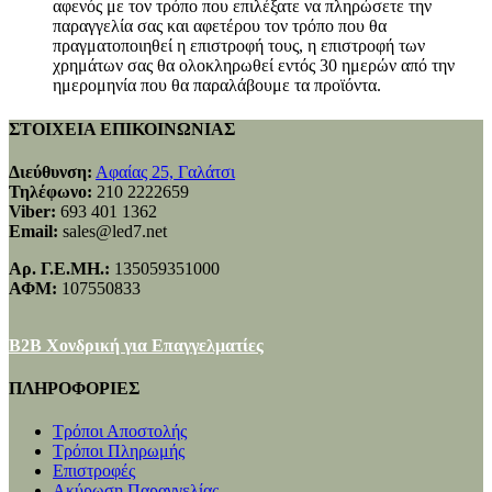
αφενός με τον τρόπο που επιλέξατε να πληρώσετε την
παραγγελία σας και αφετέρου τον τρόπο που θα
πραγματοποιηθεί η επιστροφή τους, η επιστροφή των
χρημάτων σας θα ολοκληρωθεί εντός 30 ημερών από την
ημερομηνία που θα παραλάβουμε τα προϊόντα.
ΣΤΟΙΧΕΙΑ ΕΠΙΚΟΙΝΩΝΙΑΣ
Διεύθυνση:
Αφαίας 25, Γαλάτσι
Τηλέφωνο:
210 2222659
Viber:
693 401 1362
Email:
sales@led7.net
Αρ. Γ.Ε.ΜΗ.:
135059351000
ΑΦΜ:
107550833
B2B Χονδρική για Επαγγελματίες
ΠΛΗΡΟΦΟΡΙΕΣ
Τρόποι Αποστολής
Τρόποι Πληρωμής
Επιστροφές
Ακύρωση Παραγγελίας