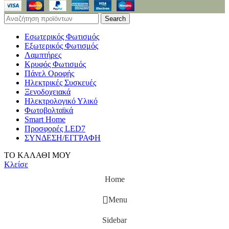
Search
Εσωτερικός Φωτισμός
Εξωτερικός Φωτισμός
Λαμπτήρες
Κρυφός Φωτισμός
Πάνελ Οροφής
Ηλεκτρικές Συσκευές
Ξενοδοχειακά
Ηλεκτρολογικό Υλικό
Φωτοβολταϊκά
Smart Home
Προσφορές LED7
ΣΥΝΔΕΣΗ/ΕΓΓΡΑΦΗ
ΤΟ ΚΑΛΑΘΙ ΜΟΥ
Κλείσε
Home
Menu
Sidebar