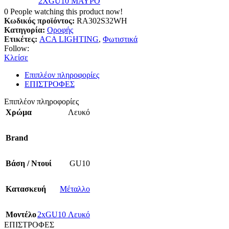
2XGU10 ΜΑΥΡΟ
0
People watching this product now!
Κωδικός προϊόντος:
RA302S32WH
Κατηγορία:
Οροφής
Ετικέτες:
ACA LIGHTING
,
Φωτιστικά
Follow:
Κλείσε
Επιπλέον πληροφορίες
ΕΠΙΣΤΡΟΦΕΣ
Επιπλέον πληροφορίες
Χρώμα
Λευκό
Brand
Βάση / Ντουί
GU10
Κατασκευή
Μέταλλο
Mοντέλο
2xGU10 Λευκό
ΕΠΙΣΤΡΟΦΕΣ