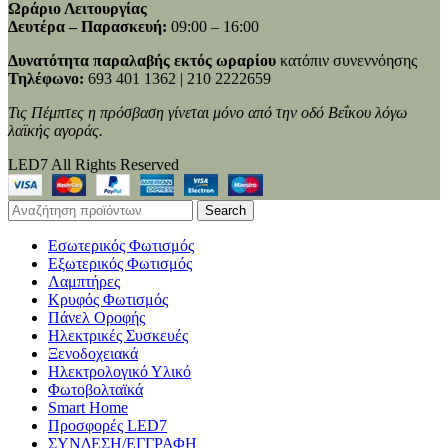
Ωράριο Λειτουργίας
Δευτέρα – Παρασκευή:
09:00 – 16:00
Δυνατότητα παραλαβής εκτός ωραρίου
κατόπιν συνεννόησης
Τηλέφωνο:
693 401 1362 | 210 2222659
Τις Πέμπτες η πρόσβαση γίνεται μόνο από την οδό Βεΐκου λόγω
λαϊκής αγοράς.
LED7 All Rights Reserved
Search
Εσωτερικός Φωτισμός
Εξωτερικός Φωτισμός
Λαμπτήρες
Κρυφός Φωτισμός
Πάνελ Οροφής
Ηλεκτρικές Συσκευές
Ξενοδοχειακά
Ηλεκτρολογικό Υλικό
Φωτοβολταϊκά
Smart Home
Προσφορές LED7
ΣΥΝΔΕΣΗ/ΕΓΓΡΑΦΗ