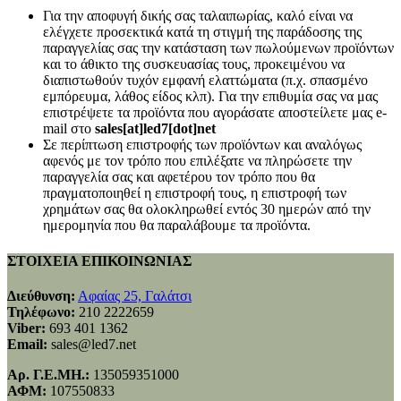
Για την αποφυγή δικής σας ταλαιπωρίας, καλό είναι να
ελέγχετε προσεκτικά κατά τη στιγμή της παράδοσης της
παραγγελίας σας την κατάσταση των πωλούμενων προϊόντων
και το άθικτο της συσκευασίας τους, προκειμένου να
διαπιστωθούν τυχόν εμφανή ελαττώματα (π.χ. σπασμένο
εμπόρευμα, λάθος είδος κλπ). Για την επιθυμία σας να μας
επιστρέψετε τα προϊόντα που αγοράσατε αποστείλετε μας e-
mail στο
sales[at]led7[dot]net
Σε περίπτωση επιστροφής των προϊόντων και αναλόγως
αφενός με τον τρόπο που επιλέξατε να πληρώσετε την
παραγγελία σας και αφετέρου τον τρόπο που θα
πραγματοποιηθεί η επιστροφή τους, η επιστροφή των
χρημάτων σας θα ολοκληρωθεί εντός 30 ημερών από την
ημερομηνία που θα παραλάβουμε τα προϊόντα.
ΣΤΟΙΧΕΙΑ ΕΠΙΚΟΙΝΩΝΙΑΣ
Διεύθυνση:
Αφαίας 25, Γαλάτσι
Τηλέφωνο:
210 2222659
Viber:
693 401 1362
Email:
sales@led7.net
Αρ. Γ.Ε.ΜΗ.:
135059351000
ΑΦΜ:
107550833