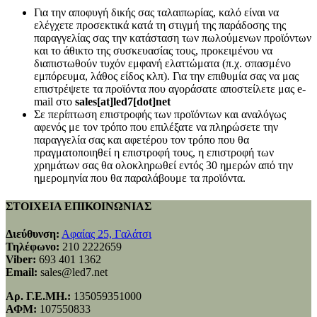
Για την αποφυγή δικής σας ταλαιπωρίας, καλό είναι να
ελέγχετε προσεκτικά κατά τη στιγμή της παράδοσης της
παραγγελίας σας την κατάσταση των πωλούμενων προϊόντων
και το άθικτο της συσκευασίας τους, προκειμένου να
διαπιστωθούν τυχόν εμφανή ελαττώματα (π.χ. σπασμένο
εμπόρευμα, λάθος είδος κλπ). Για την επιθυμία σας να μας
επιστρέψετε τα προϊόντα που αγοράσατε αποστείλετε μας e-
mail στο
sales[at]led7[dot]net
Σε περίπτωση επιστροφής των προϊόντων και αναλόγως
αφενός με τον τρόπο που επιλέξατε να πληρώσετε την
παραγγελία σας και αφετέρου τον τρόπο που θα
πραγματοποιηθεί η επιστροφή τους, η επιστροφή των
χρημάτων σας θα ολοκληρωθεί εντός 30 ημερών από την
ημερομηνία που θα παραλάβουμε τα προϊόντα.
ΣΤΟΙΧΕΙΑ ΕΠΙΚΟΙΝΩΝΙΑΣ
Διεύθυνση:
Αφαίας 25, Γαλάτσι
Τηλέφωνο:
210 2222659
Viber:
693 401 1362
Email:
sales@led7.net
Αρ. Γ.Ε.ΜΗ.:
135059351000
ΑΦΜ:
107550833