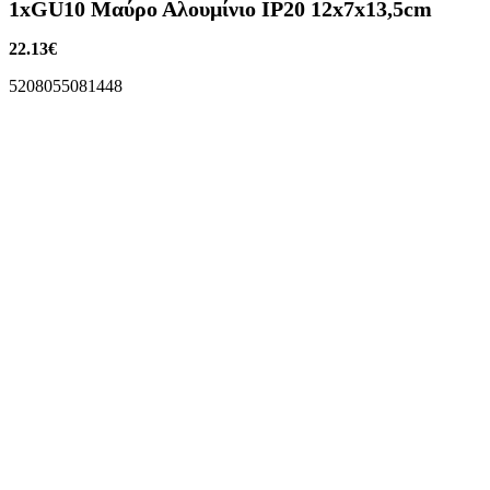
1xGU10 Μαύρο Αλουμίνιο IP20 12x7x13,5cm
22.13
€
5208055081448