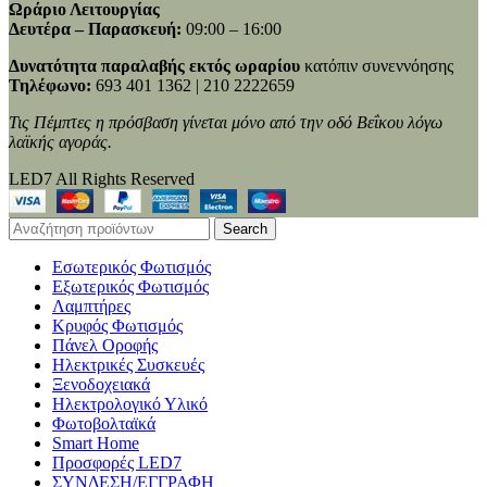
Ωράριο Λειτουργίας
Δευτέρα – Παρασκευή:
09:00 – 16:00
Δυνατότητα παραλαβής εκτός ωραρίου
κατόπιν συνεννόησης
Τηλέφωνο:
693 401 1362 | 210 2222659
Τις Πέμπτες η πρόσβαση γίνεται μόνο από την οδό Βεΐκου λόγω
λαϊκής αγοράς.
LED7 All Rights Reserved
Search
Εσωτερικός Φωτισμός
Εξωτερικός Φωτισμός
Λαμπτήρες
Κρυφός Φωτισμός
Πάνελ Οροφής
Ηλεκτρικές Συσκευές
Ξενοδοχειακά
Ηλεκτρολογικό Υλικό
Φωτοβολταϊκά
Smart Home
Προσφορές LED7
ΣΥΝΔΕΣΗ/ΕΓΓΡΑΦΗ