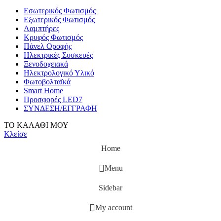
Εσωτερικός Φωτισμός
Εξωτερικός Φωτισμός
Λαμπτήρες
Κρυφός Φωτισμός
Πάνελ Οροφής
Ηλεκτρικές Συσκευές
Ξενοδοχειακά
Ηλεκτρολογικό Υλικό
Φωτοβολταϊκά
Smart Home
Προσφορές LED7
ΣΥΝΔΕΣΗ/ΕΓΓΡΑΦΗ
ΤΟ ΚΑΛΑΘΙ ΜΟΥ
Κλείσε
Home
Menu
Sidebar
My account