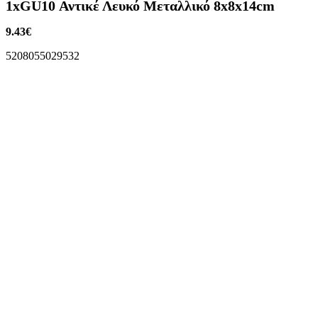
1xGU10 Αντικέ Λευκό Μεταλλικό 8x8x14cm
9.43
€
5208055029532