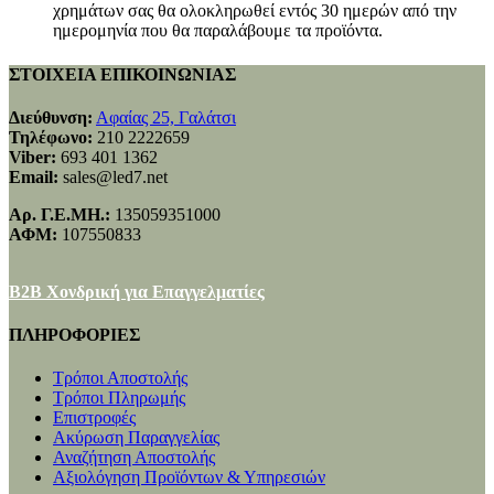
χρημάτων σας θα ολοκληρωθεί εντός 30 ημερών από την
ημερομηνία που θα παραλάβουμε τα προϊόντα.
ΣΤΟΙΧΕΙΑ ΕΠΙΚΟΙΝΩΝΙΑΣ
Διεύθυνση:
Αφαίας 25, Γαλάτσι
Τηλέφωνο:
210 2222659
Viber:
693 401 1362
Email:
sales@led7.net
Αρ. Γ.Ε.ΜΗ.:
135059351000
ΑΦΜ:
107550833
B2B Χονδρική για Επαγγελματίες
ΠΛΗΡΟΦΟΡΙΕΣ
Τρόποι Αποστολής
Τρόποι Πληρωμής
Επιστροφές
Ακύρωση Παραγγελίας
Αναζήτηση Αποστολής
Αξιολόγηση Προϊόντων & Υπηρεσιών