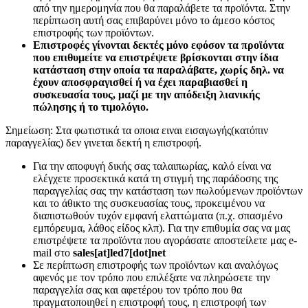
από την ημερομηνία που θα παραλάβετε τα προϊόντα. Στην
περίπτωση αυτή σας επιβαρύνει μόνο το άμεσο κόστος
επιστροφής των προϊόντων.
Επιστροφές γίνονται δεκτές μόνο εφόσον τα προϊόντα
που επιθυμείτε να επιστρέψετε βρίσκονται στην ίδια
κατάσταση στην οποία τα παραλάβατε, χωρίς δηλ. να
έχουν αποσφραγισθεί ή να έχει παραβιασθεί η
συσκευασία τους, μαζί με την απόδειξη λιανικής
πώλησης ή το τιμολόγιο.
Σημείωση: Στα φωτιστικά τα οποια ειναι εισαγωγής(κατόπιν
παραγγελίας) δεν γινεται δεκτή η επιστροφή.
Για την αποφυγή δικής σας ταλαιπωρίας, καλό είναι να
ελέγχετε προσεκτικά κατά τη στιγμή της παράδοσης της
παραγγελίας σας την κατάσταση των πωλούμενων προϊόντων
και το άθικτο της συσκευασίας τους, προκειμένου να
διαπιστωθούν τυχόν εμφανή ελαττώματα (π.χ. σπασμένο
εμπόρευμα, λάθος είδος κλπ). Για την επιθυμία σας να μας
επιστρέψετε τα προϊόντα που αγοράσατε αποστείλετε μας e-
mail στο
sales[at]led7[dot]net
Σε περίπτωση επιστροφής των προϊόντων και αναλόγως
αφενός με τον τρόπο που επιλέξατε να πληρώσετε την
παραγγελία σας και αφετέρου τον τρόπο που θα
πραγματοποιηθεί η επιστροφή τους, η επιστροφή των