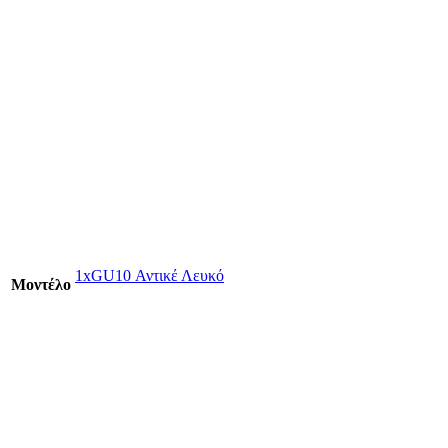
1xGU10 Αντικέ Λευκό
Mοντέλο