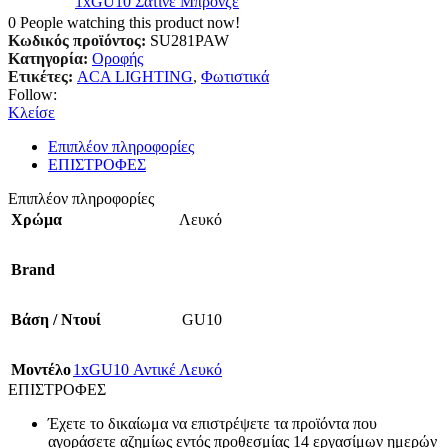
1xGU10 Σατινέ Μπρονζέ
0
People watching this product now!
Κωδικός προϊόντος:
SU281PAW
Κατηγορία:
Οροφής
Ετικέτες:
ACA LIGHTING
,
Φωτιστικά
Follow:
Κλείσε
Επιπλέον πληροφορίες
ΕΠΙΣΤΡΟΦΕΣ
Επιπλέον πληροφορίες
Χρώμα
Λευκό
Brand
Βάση / Ντουί
GU10
Mοντέλο
1xGU10 Αντικέ Λευκό
ΕΠΙΣΤΡΟΦΕΣ
Έχετε το δικαίωμα να επιστρέψετε τα προϊόντα που
αγοράσετε αζημίως εντός προθεσμίας 14 εργασίμων ημερών