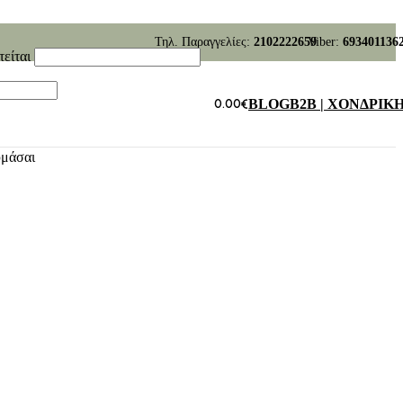
Τηλ. Παραγγελίες:
2102222659
Viber:
693401136
τείται
0.00
€
BLOG
B2B | ΧΟΝΔΡΙΚ
υμάσαι