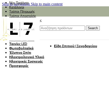
Νέα Προϊόντα
Skip to navigation
Skip to main content
Κατάλογοι
Τρόποι Πληρωμής
Τρόποι Αποστολής
Αναζήτηση Αποστολής
Αξιολόγηση
Φωτιστικά
Search
Φωτιστικά Κήπου
Πάνελ Οροφής
Λαμπτήρες LED
Ταινίες LED
Είδη Σπιτιού | Ξενοδοχείου
Φωτοβολταϊκά
Έξυπνο Σπίτι
Ηλεκτρολογικό Υλικό
Ηλεκτρικές Συσκευές
Προσφορές