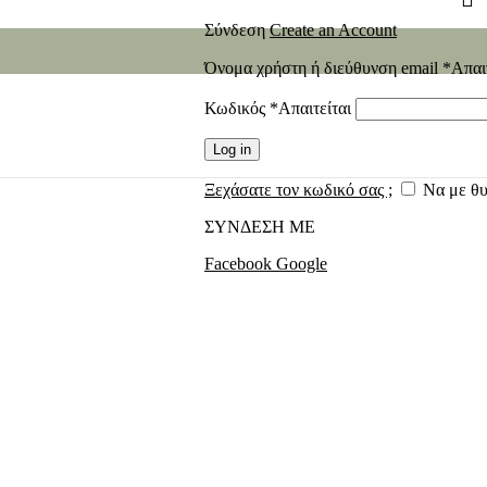
Σύνδεση
Create an Account
Όνομα χρήστη ή διεύθυνση email
*
Απαι
Κωδικός
*
Απαιτείται
Log in
Ξεχάσατε τον κωδικό σας ;
Να με θ
ΣΥΝΔΕΣΗ ΜΕ
Facebook
Google