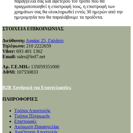
παραγγελία σας και αφετέρου τον τρόπο που θα
πραγματοποιηθεί η επιστροφή τους, η επιστροφή των
χρημάτων σας θα ολοκληρωθεί εντός 30 ημερών από την
ημερομηνία που θα παραλάβουμε τα προϊόντα.
ΣΤΟΙΧΕΙΑ ΕΠΙΚΟΙΝΩΝΙΑΣ
Διεύθυνση:
Αφαίας 25, Γαλάτσι
Τηλέφωνο:
210 2222659
Viber:
693 401 1362
Email:
sales@led7.net
Αρ. Γ.Ε.ΜΗ.:
135059351000
ΑΦΜ:
107550833
B2B Χονδρική για Επαγγελματίες
ΠΛΗΡΟΦΟΡΙΕΣ
Τρόποι Αποστολής
Τρόποι Πληρωμής
Επιστροφές
Ακύρωση Παραγγελίας
Αναζήτηση Αποστολής