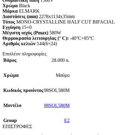
Ονομαστική τάση
1500V
Χρώμα
Black
Μάρκα
ELMARK
Διαστάσεις (mm)
2278x1134x35mm
Τύπος
MONO-CRYSTALLINE HALF CUT BIFACIAL
Εγγύηση
15+0
Μέγιστη ισχύς (Pmax)
580W
Θερμοκρασία λειτουργίας (° C):
-40°C+85°C
Αριθμός κελιών
144(6×24)
Επιπλέον πληροφορίες
Βάρος
28.000 κ.
Χρώμα
Μαύρο
Κωδικός προιόντος
98SOL580M
Mοντέλο
98SOL580M
Group
E2
ΕΠΙΣΤΡΟΦΕΣ