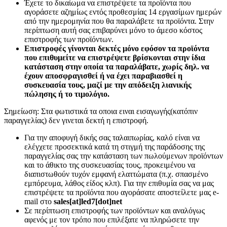
Έχετε το δικαίωμα να επιστρέψετε τα προϊόντα που
αγοράσετε αζημίως εντός προθεσμίας 14 εργασίμων ημερών
από την ημερομηνία που θα παραλάβετε τα προϊόντα. Στην
περίπτωση αυτή σας επιβαρύνει μόνο το άμεσο κόστος
επιστροφής των προϊόντων.
Επιστροφές γίνονται δεκτές μόνο εφόσον τα προϊόντα
που επιθυμείτε να επιστρέψετε βρίσκονται στην ίδια
κατάσταση στην οποία τα παραλάβατε, χωρίς δηλ. να
έχουν αποσφραγισθεί ή να έχει παραβιασθεί η
συσκευασία τους, μαζί με την απόδειξη λιανικής
πώλησης ή το τιμολόγιο.
Σημείωση: Στα φωτιστικά τα οποια ειναι εισαγωγής(κατόπιν
παραγγελίας) δεν γινεται δεκτή η επιστροφή.
Για την αποφυγή δικής σας ταλαιπωρίας, καλό είναι να
ελέγχετε προσεκτικά κατά τη στιγμή της παράδοσης της
παραγγελίας σας την κατάσταση των πωλούμενων προϊόντων
και το άθικτο της συσκευασίας τους, προκειμένου να
διαπιστωθούν τυχόν εμφανή ελαττώματα (π.χ. σπασμένο
εμπόρευμα, λάθος είδος κλπ). Για την επιθυμία σας να μας
επιστρέψετε τα προϊόντα που αγοράσατε αποστείλετε μας e-
mail στο
sales[at]led7[dot]net
Σε περίπτωση επιστροφής των προϊόντων και αναλόγως
αφενός με τον τρόπο που επιλέξατε να πληρώσετε την