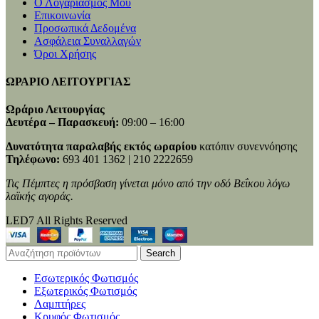
Ο Λογαριασμός Μου
Επικοινωνία
Προσωπικά Δεδομένα
Ασφάλεια Συναλλαγών
Όροι Χρήσης
ΩΡΑΡΙΟ ΛΕΙΤΟΥΡΓΙΑΣ
Ωράριο Λειτουργίας
Δευτέρα – Παρασκευή:
09:00 – 16:00
Δυνατότητα παραλαβής εκτός ωραρίου
κατόπιν συνεννόησης
Τηλέφωνο:
693 401 1362 | 210 2222659
Τις Πέμπτες η πρόσβαση γίνεται μόνο από την οδό Βεΐκου λόγω
λαϊκής αγοράς.
LED7 All Rights Reserved
Search
Εσωτερικός Φωτισμός
Εξωτερικός Φωτισμός
Λαμπτήρες
Κρυφός Φωτισμός