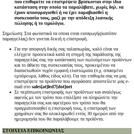
που επιθυμείτε να επιστρέψετε βρίσκονται στην ίδια
κατάσταση στην οποία τα παραλάβατε, χωρίς δηλ. να
έχουν αποσφραγισθεί ή να έχει παραβιασθεί η
συσκευασία τους, μαζί με την απόδειξη λιανικής
πώλησης ή το τιμολόγιο.
Σημείωση: Στα φωτιστικά τα οποια ειναι εισαγωγής(κατόπιν
παραγγελίας) δεν γινεται δεκτή η επιστροφή.
Για την αποφυγή δικής σας ταλαιπωρίας, καλό είναι να
ελέγχετε προσεκτικά κατά τη στιγμή της παράδοσης της
παραγγελίας σας την κατάσταση των πωλούμενων προϊόντων
και το άθικτο της συσκευασίας τους, προκειμένου να
διαπιστωθούν τυχόν εμφανή ελαττώματα (π.χ. σπασμένο
εμπόρευμα, λάθος είδος κλπ). Για την επιθυμία σας να μας
επιστρέψετε τα προϊόντα που αγοράσατε αποστείλετε μας e-
mail στο
sales[at]led7[dot]net
Σε περίπτωση επιστροφής των προϊόντων και αναλόγως
αφενός με τον τρόπο που επιλέξατε να πληρώσετε την
παραγγελία σας και αφετέρου τον τρόπο που θα
πραγματοποιηθεί η επιστροφή τους, η επιστροφή των
χρημάτων σας θα ολοκληρωθεί εντός 30 ημερών από την
ημερομηνία που θα παραλάβουμε τα προϊόντα.
ΣΤΟΙΧΕΙΑ ΕΠΙΚΟΙΝΩΝΙΑΣ