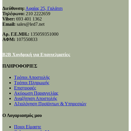
Διεύθυνση:
Αφαίας 25, Γαλάτσι
Τηλέφωνο:
210 2222659
Viber:
693 401 1362
Email:
sales@led7.net
Αρ. Γ.Ε.ΜΗ.:
135059351000
ΑΦΜ:
107550833
B2B Χονδρική για Επαγγελματίες
ΠΛΗΡΟΦΟΡΙΕΣ
Τρόποι Αποστολής
Τρόποι Πληρωμής
Επιστροφές
Ακύρωση Παραγγελίας
Αναζήτηση Αποστολής
Αξιολόγηση Προϊόντων & Υπηρεσιών
Ο Λογαριασμός μου
Ποιοι Είμαστε