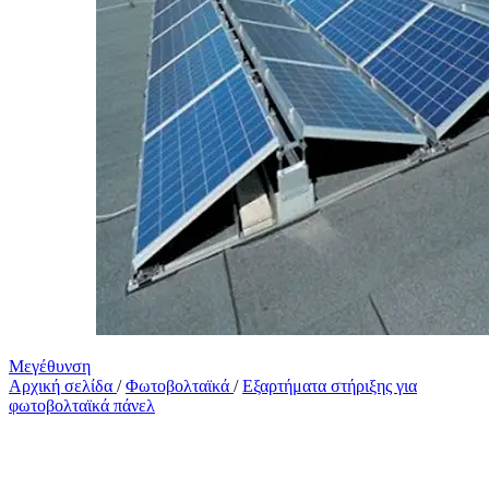
Μεγέθυνση
Αρχική σελίδα
/
Φωτοβολταϊκά
/
Εξαρτήματα στήριξης για
φωτοβολταϊκά πάνελ