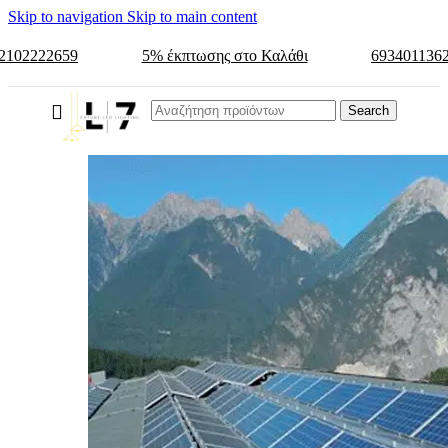
Skip to navigation
Skip to main content
2102222659
5% έκπτωσης στο Καλάθι
693401136
Search