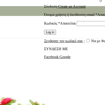
Σύνδεση
Create an Account
Όνομα χρήστη ή διεύθυνση email
*
Απαι
Κωδικός
*
Απαιτείται
Log in
Ξεχάσατε τον κωδικό σας ;
Να με θ
ΣΥΝΔΕΣΗ ΜΕ
Facebook
Google