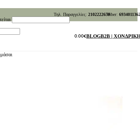
Τηλ. Παραγγελίες:
2102222659
Viber:
693401136
τείται
0.00
€
BLOG
B2B | ΧΟΝΔΡΙΚ
υμάσαι