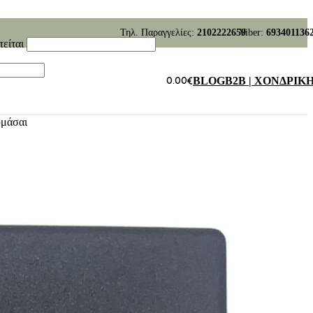
Τηλ. Παραγγελίες:
2102222659
Viber:
693401136
τείται
0.00
€
BLOG
B2B | ΧΟΝΔΡΙΚ
υμάσαι