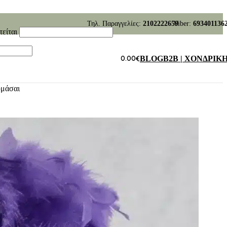
Τηλ. Παραγγελίες:
2102222659
Viber:
693401136
τείται
0.00
€
BLOG
B2B | ΧΟΝΔΡΙΚ
υμάσαι