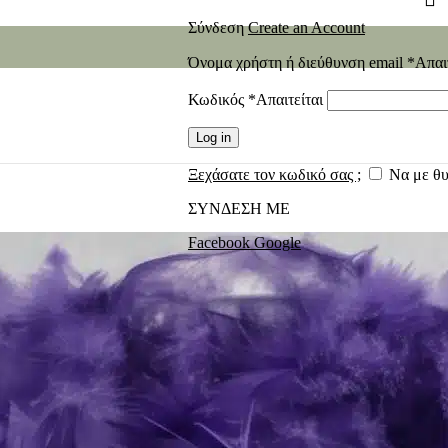
Σύνδεση
Create an Account
Όνομα χρήστη ή διεύθυνση email
*
Απαι
Κωδικός
*
Απαιτείται
Log in
Ξεχάσατε τον κωδικό σας ;
Να με θ
ΣΥΝΔΕΣΗ ΜΕ
Facebook
Google