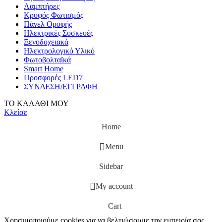
Λαμπτήρες
Κρυφός Φωτισμός
Πάνελ Οροφής
Ηλεκτρικές Συσκευές
Ξενοδοχειακά
Ηλεκτρολογικό Υλικό
Φωτοβολταϊκά
Smart Home
Προσφορές LED7
ΣΥΝΔΕΣΗ/ΕΓΓΡΑΦΗ
ΤΟ ΚΑΛΑΘΙ ΜΟΥ
Κλείσε
Home
Menu
Sidebar
My account
Cart
Χρησιμοποιούμε cookies για να βελτιώσουμε την εμπειρία σας