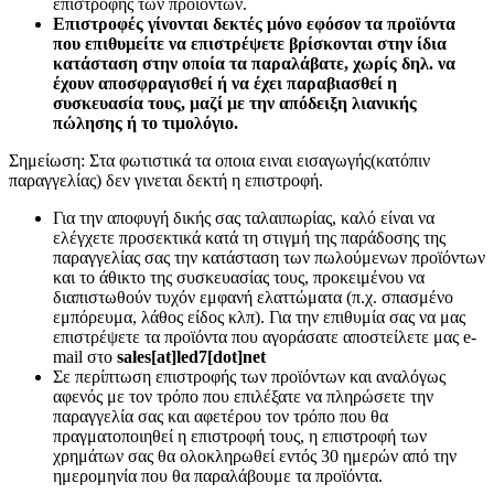
επιστροφής των προϊόντων.
Επιστροφές γίνονται δεκτές μόνο εφόσον τα προϊόντα
που επιθυμείτε να επιστρέψετε βρίσκονται στην ίδια
κατάσταση στην οποία τα παραλάβατε, χωρίς δηλ. να
έχουν αποσφραγισθεί ή να έχει παραβιασθεί η
συσκευασία τους, μαζί με την απόδειξη λιανικής
πώλησης ή το τιμολόγιο.
Σημείωση: Στα φωτιστικά τα οποια ειναι εισαγωγής(κατόπιν
παραγγελίας) δεν γινεται δεκτή η επιστροφή.
Για την αποφυγή δικής σας ταλαιπωρίας, καλό είναι να
ελέγχετε προσεκτικά κατά τη στιγμή της παράδοσης της
παραγγελίας σας την κατάσταση των πωλούμενων προϊόντων
και το άθικτο της συσκευασίας τους, προκειμένου να
διαπιστωθούν τυχόν εμφανή ελαττώματα (π.χ. σπασμένο
εμπόρευμα, λάθος είδος κλπ). Για την επιθυμία σας να μας
επιστρέψετε τα προϊόντα που αγοράσατε αποστείλετε μας e-
mail στο
sales[at]led7[dot]net
Σε περίπτωση επιστροφής των προϊόντων και αναλόγως
αφενός με τον τρόπο που επιλέξατε να πληρώσετε την
παραγγελία σας και αφετέρου τον τρόπο που θα
πραγματοποιηθεί η επιστροφή τους, η επιστροφή των
χρημάτων σας θα ολοκληρωθεί εντός 30 ημερών από την
ημερομηνία που θα παραλάβουμε τα προϊόντα.