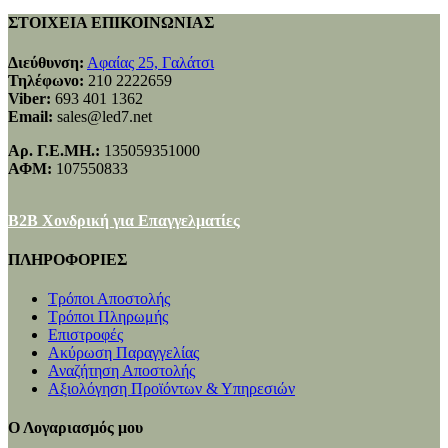
ΣΤΟΙΧΕΙΑ ΕΠΙΚΟΙΝΩΝΙΑΣ
Διεύθυνση:
Αφαίας 25, Γαλάτσι
Τηλέφωνο:
210 2222659
Viber:
693 401 1362
Email:
sales@led7.net
Αρ. Γ.Ε.ΜΗ.:
135059351000
ΑΦΜ:
107550833
B2B Χονδρική για Επαγγελματίες
ΠΛΗΡΟΦΟΡΙΕΣ
Τρόποι Αποστολής
Τρόποι Πληρωμής
Επιστροφές
Ακύρωση Παραγγελίας
Αναζήτηση Αποστολής
Αξιολόγηση Προϊόντων & Υπηρεσιών
Ο Λογαριασμός μου