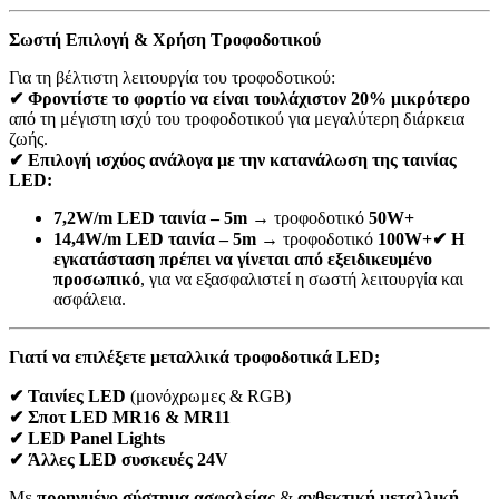
Σωστή Επιλογή & Χρήση Τροφοδοτικού
Για τη βέλτιστη λειτουργία του τροφοδοτικού:
✔ Φροντίστε το φορτίο να είναι τουλάχιστον 20% μικρότερο
από τη μέγιστη ισχύ του τροφοδοτικού για μεγαλύτερη διάρκεια
ζωής.
✔ Επιλογή ισχύος ανάλογα με την κατανάλωση της ταινίας
LED:
7,2W/m LED ταινία – 5m
→ τροφοδοτικό
50W+
14,4W/m LED ταινία – 5m
→ τροφοδοτικό
100W+
✔ Η
εγκατάσταση πρέπει να γίνεται από εξειδικευμένο
προσωπικό
, για να εξασφαλιστεί η σωστή λειτουργία και
ασφάλεια.
Γιατί να επιλέξετε μεταλλικά τροφοδοτικά LED;
✔ Ταινίες LED
(μονόχρωμες & RGB)
✔ Σποτ LED MR16 & MR11
✔ LED Panel Lights
✔ Άλλες LED συσκευές 24V
Με
προηγμένο σύστημα ασφαλείας
&
ανθεκτική μεταλλική