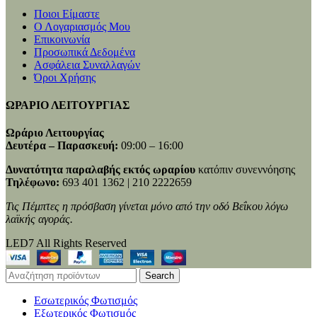
Ποιοι Είμαστε
Ο Λογαριασμός Μου
Επικοινωνία
Προσωπικά Δεδομένα
Ασφάλεια Συναλλαγών
Όροι Χρήσης
ΩΡΑΡΙΟ ΛΕΙΤΟΥΡΓΙΑΣ
Ωράριο Λειτουργίας
Δευτέρα – Παρασκευή:
09:00 – 16:00
Δυνατότητα παραλαβής εκτός ωραρίου
κατόπιν συνεννόησης
Τηλέφωνο:
693 401 1362 | 210 2222659
Τις Πέμπτες η πρόσβαση γίνεται μόνο από την οδό Βεΐκου λόγω
λαϊκής αγοράς.
LED7 All Rights Reserved
Search
Εσωτερικός Φωτισμός
Εξωτερικός Φωτισμός