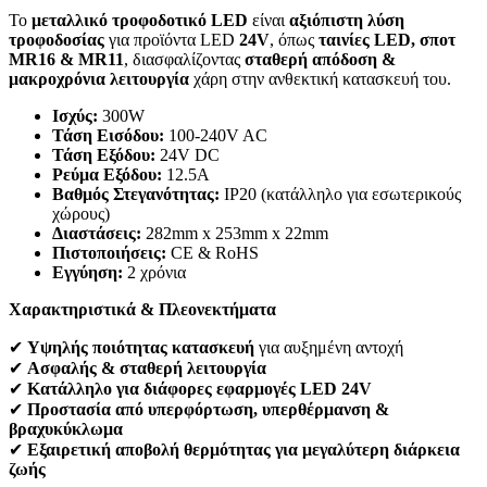
Το
μεταλλικό τροφοδοτικό LED
είναι
αξιόπιστη λύση
τροφοδοσίας
για προϊόντα LED
24V
, όπως
ταινίες LED, σποτ
MR16 & MR11
, διασφαλίζοντας
σταθερή απόδοση &
μακροχρόνια λειτουργία
χάρη στην ανθεκτική κατασκευή του.
Ισχύς:
300W
Τάση Εισόδου:
100-240V AC
Τάση Εξόδου:
24V DC
Ρεύμα Εξόδου:
12.5A
Βαθμός Στεγανότητας:
IP20 (κατάλληλο για εσωτερικούς
χώρους)
Διαστάσεις:
282mm x 253mm x 22mm
Πιστοποιήσεις:
CE & RoHS
Εγγύηση:
2 χρόνια
Χαρακτηριστικά & Πλεονεκτήματα
✔
Υψηλής ποιότητας κατασκευή
για αυξημένη αντοχή
✔
Ασφαλής & σταθερή λειτουργία
✔
Κατάλληλο για διάφορες εφαρμογές LED 24V
✔
Προστασία από υπερφόρτωση, υπερθέρμανση &
βραχυκύκλωμα
✔
Εξαιρετική αποβολή θερμότητας για μεγαλύτερη διάρκεια
ζωής